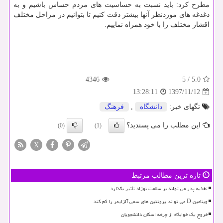
مطرح كرد: باید نسبت به حساسیت های مردم حساس باشیم و به
دغدغه های موردنظر آنها بیشتر دقت كنیم تا بتوانیم در مراحل مختلف
اقشار مختلف را با خود همراه نماییم.
4346
5
/
5.0
1397/11/12
13:28:11
تگهای خبر:
دانشگاه
,
فرهنگ
این مطلب را می پسندید؟
(0)
(1)
X
تازه ترین مطالب مرتبط
تغذیه پدر می تواند بر سلامت نوزاد تأثیر بگذارد
ویتامین D می تواند پروتئین های سمی آلزایمر را کم کند
خروج یک خوابگاه از چرخه اسکان دانشجویان