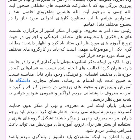
پیروزی بزرگی بود كه با مشاركت شخصیت های مختلفی همچون آیت
الله جنتی و مرحوم آیت الله هاشمی شاهرودی حاصل شد و
امیدواریم بتوانیم با این دستاورد كارهای اجرایی مورد نیاز را در
سطوح مختلف دنبال نماییم.
رئیس ستاد امر به معروف و نهی از منكر كشور از برگزاری نشست
های هم فكری با مجموعه های مختلف فرهنگی و اجرایی در جهت
ترویج آموزه های موردنظر این ستاد یاد كرد و اظهار داشت: مطالبه
گری یكی از موضوعات مهمی است كه باید در كارگروه های مختلف
این ستاد مورد توجه قرار گیرد.
وی با تاكید بر اینكه تذكر لسانی همچنان تأثیرگذاری لازم را در جامعه
دارد، عنوان كرد: فعالیت های انجام شده نسبت به فسادهایی كه در
حوزه های مختلف اقتصادی و فرهنگی وجود دارد قابل مقایسه نیست
به همین علت باید اهتمام به رسانه، فضای مجازی،
دانشگاه
ها،
آموزش و پرورش و محیط های ورزشی در دستور كار قرار گیرد تا
امر به معروف با پشتیبانی مردم فراگیر و عمومی شود و بتوانیم به
نتیجه موردنظر برسیم.
صدیقی بابیان اینكه امر به معروف و نهی از منكر بدون حمایت
گسترده مردم به نتیجه نمی رسد، خاطرنشان كرد: مردم باید پرچم
داران امر به معروف و نهی از منكر باشند؛ تشكیل گروه های هنری و
استفاده از بستر هنر برای ترویج آموزه های موردنظر می تواند باعث
همراهی بیشتر مردم شود.
وی با اشاره به اینكه مسئولان باید دلسوز و بلندگوی مردم باشند