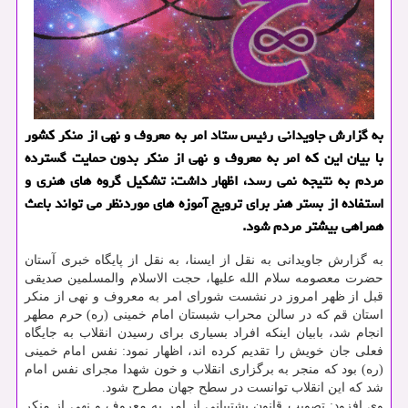
به گزارش جاویدانی رئیس ستاد امر به معروف و نهی از منكر كشور
با بیان این كه امر به معروف و نهی از منكر بدون حمایت گسترده
مردم به نتیجه نمی رسد، اظهار داشت: تشكیل گروه های هنری و
استفاده از بستر هنر برای ترویج آموزه های موردنظر می تواند باعث
همراهی بیشتر مردم شود.
به گزارش جاویدانی به نقل از ایسنا، به نقل از پایگاه خبری آستان
حضرت معصومه سلام الله علیها، حجت الاسلام والمسلمین صدیقی
قبل از ظهر امروز در نشست شورای امر به معروف و نهی از منكر
استان قم كه در سالن محراب شبستان امام خمینی (ره) حرم مطهر
انجام شد، بابیان اینكه افراد بسیاری برای رسیدن انقلاب به جایگاه
فعلی جان خویش را تقدیم كرده اند، اظهار نمود: نفس امام خمینی
(ره) بود كه منجر به برگزاری انقلاب و خون شهدا مجرای نفس امام
شد كه این انقلاب توانست در سطح جهان مطرح شود.
وی افزود: تصویب قانون پشتیبانی از امر به معروف و نهی از منكر