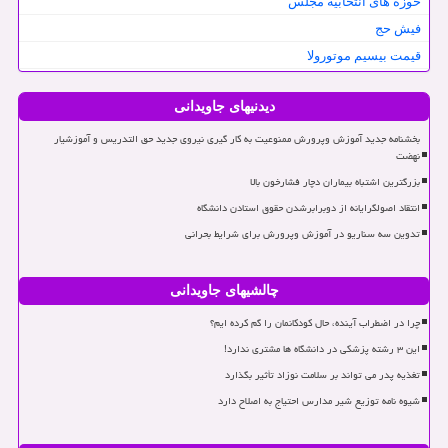
حوزه های انتخابیه مجلس
فیش حج
قیمت بیسیم موتورولا
دیدنیهای جاویدانی
بخشنامه جدید آموزش وپرورش ممنوعیت به کار گیری نیروی جدید حق التدریس و آموزشیار
نهضت
بزرگترین اشتباه بیماران دچار فشارخون بالا
انتقاد اصولگرایانه از دوبرابرشدن حقوق استادن دانشگاه
تدوین سه سناریو در آموزش وپرورش برای شرایط بحرانی
چالشیهای جاویدانی
چرا در اضطراب آینده، حال کودکانمان را گم کرده ایم؟
این ۳ رشته پزشکی در دانشگاه ها مشتری ندارد!
تغذیه پدر می تواند بر سلامت نوزاد تأثیر بگذارد
شیوه نامه توزیع شیر مدارس احتیاج به اصلاح دارد