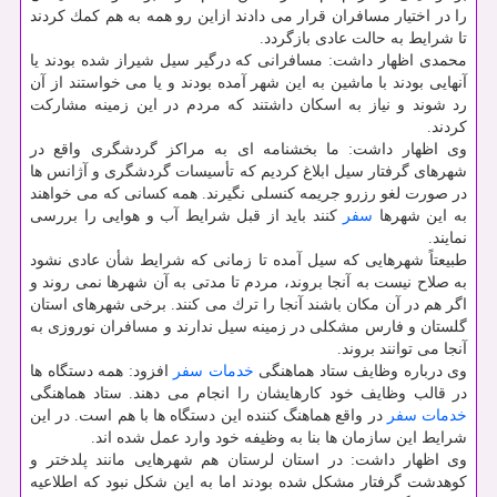
را در اختیار مسافران قرار می دادند ازاین رو همه به هم كمك كردند
تا شرایط به حالت عادی بازگردد.
محمدی اظهار داشت: مسافرانی كه درگیر سیل شیراز شده بودند یا
آنهایی بودند با ماشین به این شهر آمده بودند و یا می خواستند از آن
رد شوند و نیاز به اسكان داشتند كه مردم در این زمینه مشاركت
كردند.
وی اظهار داشت: ما بخشنامه ای به مراكز گردشگری واقع در
شهرهای گرفتار سیل ابلاغ كردیم كه تأسیسات گردشگری و آژانس ها
در صورت لغو رزرو جریمه كنسلی نگیرند. همه كسانی كه می خواهند
به این شهرها
سفر
كنند باید از قبل شرایط آب و هوایی را بررسی
نمایند.
طبیعتاً شهرهایی كه سیل آمده تا زمانی كه شرایط شأن عادی نشود
به صلاح نیست به آنجا بروند، مردم تا مدتی به آن شهرها نمی روند و
اگر هم در آن مكان باشند آنجا را ترك می كنند. برخی شهرهای استان
گلستان و فارس مشكلی در زمینه سیل ندارند و مسافران نوروزی به
آنجا می توانند بروند.
وی درباره وظایف ستاد هماهنگی
خدمات
سفر
افزود: همه دستگاه ها
در قالب وظایف خود كارهایشان را انجام می دهند. ستاد هماهنگی
خدمات
سفر
در واقع هماهنگ كننده این دستگاه ها با هم است. در این
شرایط این سازمان ها بنا به وظیفه خود وارد عمل شده اند.
وی اظهار داشت: در استان لرستان هم شهرهایی مانند پلدختر و
كوهدشت گرفتار مشكل شده بودند اما به این شكل نبود كه اطلاعیه