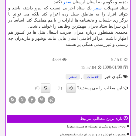
بدهیم و بگوییم به استان لرستان
سفر
نكنید.
ستاد تسهیلات
سفر
یك ستاد اجرایی نیست كه نیرو داشته باشد و
بتواند افراد را به مناطق سیل زده اعزام كند بلكه می تواند با
برگزاری جلسات و بخشنامه ها ادارات را با هم هماهنگ كند. اساساً در
این شرایط ستاد بحران مهمترین وظایف را خواهد داشت.
محمدی همینطور درباره میزان ضریب اشغال هتل ها در كشور هم
اظهار داشت: مراكز اقامتی استان هایی مانند بوشهر و مازندران چه
رسمی و غیررسمی همگی پر هستند.
4539
5
/
5.0
1398/01/08
15:57:04
تگهای خبر:
خدمات
,
سفر
این مطلب را می پسندید؟
(0)
(1)
X
تازه ترین مطالب مرتبط
این ۳ رشته پزشکی در دانشگاه ها مشتری ندارد!
تصمیم تازه آموزش و پرورش برای جذب دانشجومعلمان