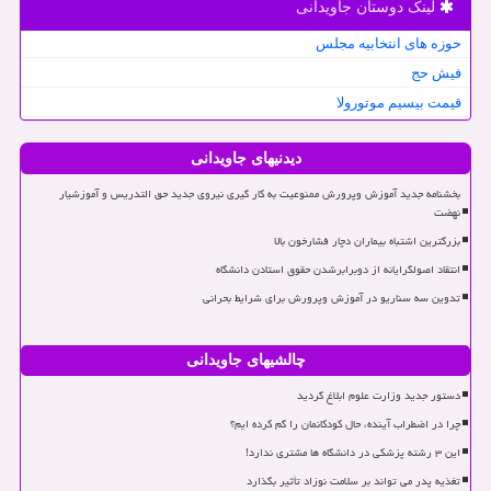
لینک دوستان جاویدانی
حوزه های انتخابیه مجلس
فیش حج
قیمت بیسیم موتورولا
دیدنیهای جاویدانی
بخشنامه جدید آموزش وپرورش ممنوعیت به کار گیری نیروی جدید حق التدریس و آموزشیار
نهضت
بزرگترین اشتباه بیماران دچار فشارخون بالا
انتقاد اصولگرایانه از دوبرابرشدن حقوق استادن دانشگاه
تدوین سه سناریو در آموزش وپرورش برای شرایط بحرانی
چالشیهای جاویدانی
دستور جدید وزارت علوم ابلاغ گردید
چرا در اضطراب آینده، حال کودکانمان را گم کرده ایم؟
این ۳ رشته پزشکی در دانشگاه ها مشتری ندارد!
تغذیه پدر می تواند بر سلامت نوزاد تأثیر بگذارد