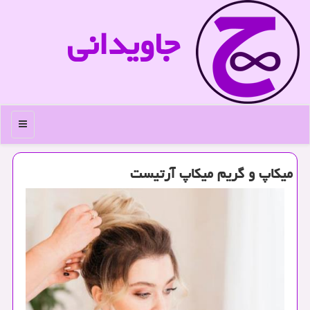
جاویدانی
منو
میكاپ و گریم میكاپ آرتیست