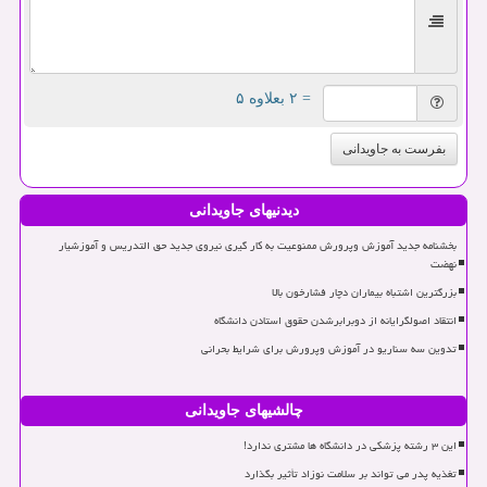
= ۲ بعلاوه ۵
بفرست به جاویدانی
دیدنیهای جاویدانی
بخشنامه جدید آموزش وپرورش ممنوعیت به کار گیری نیروی جدید حق التدریس و آموزشیار
نهضت
بزرگترین اشتباه بیماران دچار فشارخون بالا
انتقاد اصولگرایانه از دوبرابرشدن حقوق استادن دانشگاه
تدوین سه سناریو در آموزش وپرورش برای شرایط بحرانی
چالشیهای جاویدانی
این ۳ رشته پزشکی در دانشگاه ها مشتری ندارد!
تغذیه پدر می تواند بر سلامت نوزاد تأثیر بگذارد