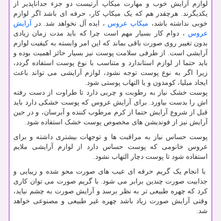
لوازم آرایش خوب و مهارت میکاپ آرتیست دو جزء جداناپذیر از
یکدیگرند. هرچقدر هم که یک میکاپ کار، حرفه ای باشد اگر لوازم
خوبی نداشته باشد،
میکاپ عروس
، ایده آل نخواهد شد. در
آرایش
عروس
، دوام کار بسیار مهم است چرا که باید مدت زمان زیادی
بدون تغییر روی صورت باقی بماند که این امر وابسته به کیفیت لوازم
آرایشی است. از طرفی سلامت پوست نیز بسیار حائز اهمیت بوده و
باید حتما از لوازم استاندارد و متناسب با نوع پوست استفاده گردد،
زیرا اگر به نوع پوست توجه نشود، لوازم آرایشی می تواند باعث
ایجاد میلیا، کومدون و یا التهاب پوستی شود.
پوست خشک نیاز به رطوبت و چربی دارد تا طراوت از دست رفته
اش را بدست بیاورد. برای آرایش عروس که پوست خشکی دارد باید
قبل از شروع آرایش حتما از کرم مرطوب کننده و آبرسان، و در حین
آرایش نیز از فوندیشن های مخصوص پوست خشک استفاده شود.
پوست حساس نیاز به مراقبت ها و توجهات بیشتری داشته و برای
عروس خانومی که پوست حساس دارد از لوازم آرایشی ملایم
استفاده شود تا پوست دچار التهاب نشود.
با انجام یک گریم حرفه ای عیب های صورت محو شده و زیبایی و
جذابیت صورت چندین برابر می شود. با گریم صورت می توان کاری
کرد که چهره طبیعی تر به نظر برسد و آرایش صورت به چشم نیاید،
وقتی آرایش صورت زیاد باشد چهره غیر طبیعی و مصنوعی خواهد
شد.