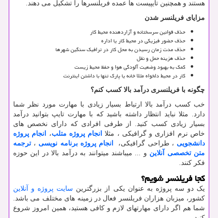
هستند و همچنین تایپیست ها عمده فریلنسرها را تشکیل می دهند.
مزایای فریلنسر شدن
حذف قوانین سرسختانه و آزاردهنده محیط کار
حذف حضور فیزیکی در محیط کار یا اداره
حذف مدت زمان رسیدن به محل کار در ترافیک سنگین شهرها
حذف هزینه حمل و نقل
کمک به بهبود وضعیت آلودگی هوا و حفظ محیط زیست
کار در محیط دلخواه مثلا خانه یا پارک تنها با داشتن اینترنت
چگونه با فریلنسری درآمد بالا کسب کنم؟
خب کسب درآمد بالا ارتباط بسیار زیادی با مهارت مورد نظر شما
دارد. مثلا نباید انتظار داشته باشید که با مهارت تایپ بتوانید درآمد
بسیار زیادی کسب کنید. از طرفی افرادی که دارای نخصص های
خاص نرم افزاری و گرافیکی ، مثلا
انجام پروژه متلب
،
انجام پروژه
دانشجویی
، طراحی گرافیکی،
انجام پروژه برنامه نویسی
،
ترجمه
متن تخصصی آنلاین
و ... میباشند میتوانند به درآمد بالا در این حوزه
فکر کنند
.
کجا فریلنسر شویم؟
یک دو سه پروژه به عنوان یکی از بزرگترین
سایت پروژه و آنلاین
کشور، میزبان هزاران فریلنسر فعال در زمینه های مختلف می باشد.
شما هم اگر دارای مهارتهای لازم و کافی هستید، همین امروز شروع
کنید.