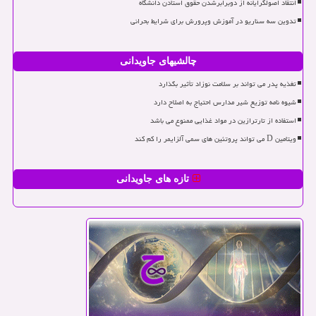
انتقاد اصولگرایانه از دوبرابرشدن حقوق استادن دانشگاه
تدوین سه سناریو در آموزش وپرورش برای شرایط بحرانی
چالشیهای جاویدانی
تغذیه پدر می تواند بر سلامت نوزاد تأثیر بگذارد
شیوه نامه توزیع شیر مدارس احتیاج به اصلاح دارد
استفاده از تارترازین در مواد غذایی ممنوع می باشد
ویتامین D می تواند پروتئین های سمی آلزایمر را کم کند
تازه های جاویدانی