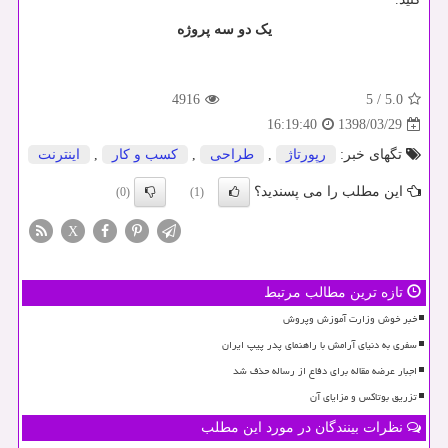
یک دو سه پروژه
4916
5
/
5.0
1398/03/29
16:19:40
تگهای خبر:
رپورتاژ
,
طراحی
,
كسب و كار
,
اینترنت
این مطلب را می پسندید؟
(0)
(1)
X
تازه ترین مطالب مرتبط
خبر خوش وزارت آموزش وپروش
سفری به دنیای آرامش با راهنمای پدر پیپ ایران
اجبار عرضه مقاله برای دفاع از رساله حذف شد
تزریق بوتاکس و مزایای آن
نظرات بینندگان در مورد این مطلب