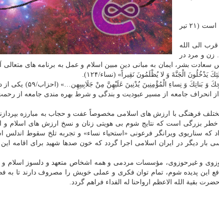
حفظ حجاب و حفظ عفت، حفظ خط اسلام و ایمان مردم است (۲۱ تیر
رب الی الله
«وَ ما خَلَقْتُ الْجِنَّ وَ الْإِنْسَ إِلَّا لِیَعْبُدُونِ» (ذاریات/۵۶). زن و مرد در
 سعادت بشر، ایمان به مبانی دین مبین اسلام و عمل به برنامه های متعالی 
 یَدْخُلُونَ الْجَنَّةَ وَ لا یُظْلَمُونَ نَقِیراً» (نساء/۱۲۴).
حفظ حجاب و عفت بنابر آیه شریفه «یا أَیُّهَا النَّبِیُّ قُلْ لِأَزْواجِكَ وَ بَناتِكَ وَ نِساءِ ا
از انحراف جامعه از مسیر عبودیت و بندگی و شرط بهره مندی جامعه از رحم
 مختلف فرهنگی با ارزش های اسلامی مخصوصاً عفت و حجاب به مبارزه بپردازند
 خطر بزرگی است كه نتایج شوم بی هویتی زنان و نسخ ارزش های اسلام و ان
 داد كه سناریوی ویرانگر فرعونی «استحیاء نساء» و تجربه تلخ سقوط اندلس ا
نسی بار دیگر در ایران اسلامی اجرا گردد كه خون صدها شهید برای اقامه این
زوی و غیرحوزوی، مؤسسات مردمی و همه اشخاص متعهد و دلسوز اسلام و ان
فع این پدیده شوم، تمام توان فكری و عملی خویش را مصروف دارند تا به ف
ت بقیة الله الاعظم ارواحنا له الفداء فراهم گردد.