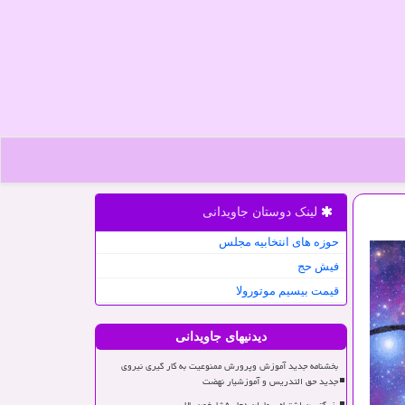
لینک دوستان جاویدانی
حوزه های انتخابیه مجلس
فیش حج
قیمت بیسیم موتورولا
دیدنیهای جاویدانی
بخشنامه جدید آموزش وپرورش ممنوعیت به کار گیری نیروی
جدید حق التدریس و آموزشیار نهضت