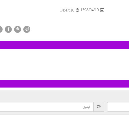
1398/04/19
14:47:10
X