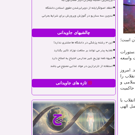
بزرگترین اشتباه بیماران دچار فشارخون بالا
انتقاد اصولگرایانه از دوبرابرشدن حقوق استادن دانشگاه
تدوین سه سناریو در آموزش وپرورش برای شرایط بحرانی
چالشیهای جاویدانی
آن است؛
این ۳ رشته پزشکی در دانشگاه ها مشتری ندارد!
تغذیه پدر می تواند بر سلامت نوزاد تأثیر بگذارد
لْمُؤْمِنِینَ یُدْنِینَ عَلَیْهِنَّ مِنْ جَلَابِیبِهِن…» (احزاب/۵۹) یكی از دستورات
شیوه نامه توزیع شیر مدارس احتیاج به اصلاح دارد
ت واسعه
استفاده از تارترازین در مواد غذایی ممنوع می باشد
. امروز
قلاب را
سلامی و
تازه های جاویدانی
 حاكمیت
قلاب با
ضل الهی