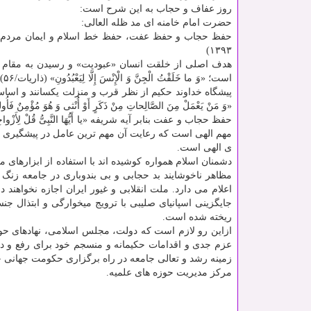
روز عفاف و حجاب به این شرح است:
حضرت امام خامنه ای مد ظله العالی:
۱۳۹۳)
هدف اصلی از خلقت انسان «عبودیت» و رسیدن به مقام ق
است؛ 
پیشگاه خداوند حكیم از نظر قرب و منزلت یكسانند و اساس
«وَ مَنْ یَعْمَلْ مِنَ الصَّالِحاتِ مِنْ ذَكَرٍ أَوْ أُنْثی وَ هُوَ مُؤْمِنٌ فَأُولئِكَ
مهم الهی است كه رعایت آن مهم ترین عامل در پیشگیری 
ی الهی است.
دشمنان اسلام همواره كوشیده اند با استفاده از ابزارهای
مظاهر ناخوشایند بد حجابی و بی بندوباری در جامعه زنگ
اعلام می دارد. ملت انقلابی و غیور ایران اجازه نخواهند
جایگزینی اسپانیای صلیبی با ترویج میخوارگی و ابتذال ج
ریخته شده است.
ازاین رو لازم است كه دولت، مجلس اسلامی، نهادهای حو
عزم جدی و اقدامات حكیمانه و منسجم خود برای رفع و د
زمینه رشد و تعالی جامعه در راه برگزاری حكومت جهانی حضر
مركز مدیریت حوزه های علمیه.