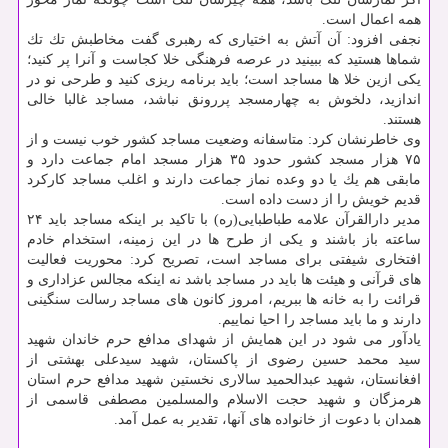
همه اعمال است.
نجفی افزود: آن آتش به اختیاری كه رهبری گفت مخاطبش تك تك
شماها هستید كه ببینید در عرصه فرهنگی خلا كجاست و آنرا پر كنید؛
یكی ازین خلا ها مساجد است؛ باید برنامه ریزی كنید و طرحی نو در
اندازید، دلخوش به چهارمسجد پررونق نباشد، مساجد غالبا خالی
هستند.
وی خاطرنشان كرد: متاسفانه وضعیت مساجد كشور خوب نیست و از
۷۵ هزار مسجد كشور حدود ۳۵ هزار مسجد امام جماعت دارد و
مابقی هم یك یا دو وعده نماز جماعت دارند و اغلب مساجد كاركرد
قدیم خویش را از دست داده است.
مدیر دارالقرآن علامه طباطبایی(ره) با تاكید بر اینكه مساجد باید ۲۴
ساعته باز باشند و یكی از طرح ها در این زمینه، استخدام خادم
افتخاری شیفتی برای مساجد است، تصریح كرد: محوریت فعالیت
های قرآنی و هیئت ها باید در مساجد باشد نه اینكه مجالس عزاداری و
قرائت را به خانه ها ببریم، امروز كانون های مساجد رسالت سنگینی
دارند و ما باید مساجد را احیا نماییم.
یادآور می شود در این همایش از شهدای مدافع حرم خاندان شهید
سید محمد حسین رضوی از پاكستان، شهید سیدعلی بهشتی از
افغانستان، شهید عبدالحمید سالاری نخستین شهید مدافع حرم استان
هرمزگان و شهید حجت الاسلام والمسلمین مصطفی قاسمی از
همدان با دعوت از خانواده های آنها، تقدیر به عمل آمد.