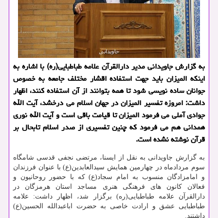
به گزارش جاویدانی مدیر دارالقرآن علامه طباطبایی(ره) با اشاره به
اینكه المیزان باید جهت استفاده اقشار مختلف جامعه به خصوص
جوانان ساده نویسی شود تا همه بتوانند از آن استفاده كنند، اظهار
داشت: امروزه تفسیر المیزان در جهان اسلام می درخشد، آیت الله
جوادی آملی می فرمود المیزان تا قیامت باقی است و آیت الله نوری
همدانی هم می فرمود كه چنین تفسیری از صدر اسلام تابحال بر
قرآن نوشته نشده است.
به گزارش جاویدانی به نقل از ایسنا، مرتضی نجفی قدسی شامگاه
سوم مردادماه در چهارمین همایش سیدالعابدین(ع) با عنوان فرزندان
و امامزادگان منسوب به امام سجاد(ع) كه با حضور روحانیون و
فعالان كانون های فرهنگی هنری مساجد استان هرمزگان در
دارالقرآن علامه طباطبایی(ره) برگزار شد، اظهار داشت: علامه
طباطبایی عشق و ارادت خاصی به حضرت اباعبدالله الحسین(ع)
داشتند.