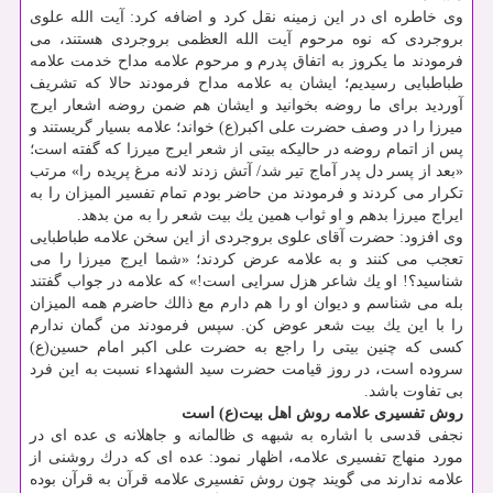
وی خاطره ای در این زمینه نقل كرد و اضافه كرد: آیت الله علوی
بروجردی كه نوه مرحوم آیت الله العظمی بروجردی هستند، می
فرمودند ما یكروز به اتفاق پدرم و مرحوم علامه مداح خدمت علامه
طباطبایی رسیدیم؛ ایشان به علامه مداح فرمودند حالا كه تشریف
آوردید برای ما روضه بخوانید و ایشان هم ضمن روضه اشعار ایرج
میرزا را در وصف حضرت علی اكبر(ع) خواند؛ علامه بسیار گریستند و
پس از اتمام روضه در حالیكه بیتی از شعر ایرج میرزا كه گفته است؛
«بعد از پسر دل پدر آماج تیر شد/ آتش زدند لانه مرغ پریده را» مرتب
تكرار می كردند و فرمودند من حاضر بودم تمام تفسیر المیزان را به
ایراج میرزا بدهم و او ثواب همین یك بیت شعر را به من بدهد.
وی افزود: حضرت آقای علوی بروجردی از این سخن علامه طباطبایی
تعجب می كنند و به علامه عرض كردند؛ «شما ایرج میرزا را می
شناسید؟! او یك شاعر هزل سرایی است!» كه علامه در جواب گفتند
بله می شناسم و دیوان او را هم دارم مع ذالك حاضرم همه المیزان
را با این یك بیت شعر عوض كن. سپس فرمودند من گمان ندارم
كسی كه چنین بیتی را راجع به حضرت علی اكبر امام حسین(ع)
سروده است، در روز قیامت حضرت سید الشهداء نسبت به این فرد
بی تفاوت باشد.
روش تفسیری علامه روش اهل بیت(ع) است
نجفی قدسی با اشاره به شبهه ی ظالمانه و جاهلانه ی عده ای در
مورد منهاج تفسیری علامه، اظهار نمود: عده ای كه درك روشنی از
علامه ندارند می گویند چون روش تفسیری علامه قرآن به قرآن بوده