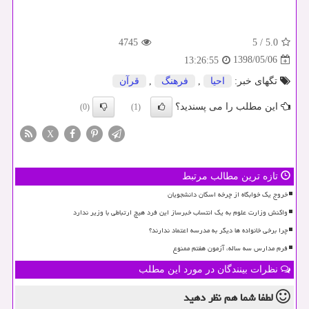
4745
5
/
5.0
1398/05/06
13:26:55
تگهای خبر:
احیا
,
فرهنگ
,
قرآن
این مطلب را می پسندید؟
(0)
(1)
X
تازه ترین مطالب مرتبط
خروج یک خوابگاه از چرخه اسکان دانشجویان
واکنش وزارت علوم به یک انتساب خبرساز این فرد هیچ ارتباطی با وزیر ندارد
چرا برخی خانواده ها دیگر به مدرسه اعتماد ندارند؟
فرم مدارس سه ساله، آزمون هفتم ممنوع
نظرات بینندگان در مورد این مطلب
لطفا شما هم
نظر دهید