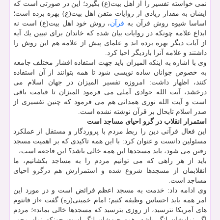
نمی خواسته تفسیر را از اهل بیت(ع) بگیرد؛ این در صورتی است كه
ایشان به مقدار زیادی از روایات متقن اهل بیت(ع) بهره برده است؛
اساسا شیوه روش قرآن به
قرآن
، روش خود اهل بیت(ع) است نه
ابداع علامه چونكه در روایات بیان شده كه خاندان برای تبیین یك آیه
از آیات دیگر بهره برده اند و علمای پیش از علامه هم این روش را
داشتند و علامه آنرا باردیگر احیا كرد.
وی با اشاره به اینكه المیزان باید جهت استفاده اقشار مختلف جامعه
به خصوص جوانان ساده نویسی شود تا همه بتوانند از آن استفاده
كنند، اظهار داشت: امروزه تفسیر المیزان در جهان اسلام می
درخشد، آیت الله جوادی آملی می فرمود المیزان تا قیامت باقی
است و آیت الله نوری همدانی هم می فرمود كه چنین تفسیری از
صدر اسلام تابحال بر قرآن نوشته نشده است.
استمرار انقلاب در گرو احیای مساجد است
این فعال قرآنی دین را ربط مردم با پروردگار و مستقل از عملكرد
مسئولین دانست و عنوان كرد: با این همه تاكیدی كه بر اهمیت مسجد
رفتن می شود، باید مسجدها این همه خالی باشد؟ این فاجعه است،
باید از هر راهی كه می توانیم مردم را به مساجد بكشانیم، ما
انقلابمان از مسجدها شروع شده و استمرارش هم درگرو احیای
مساجد است.
وی ادامه داد: خدمت به مسجد اعظم فرائض است و در مورد این
امر همه باید احساس وظیفه كنیم؛ امام خمینی(ره) گفت «از فانتوم
های آمریكا نترسید، از روزی بترسید كه مسجدها خالی بماند»؛ مردم
اگر نمازشان لنگ باشد، همه چیزشان لنگ است چونكه نماز محور