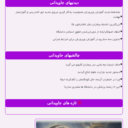
دیدنیهای جاویدانی
بخشنامه جدید آموزش وپرورش ممنوعیت به کار گیری نیروی جدید حق التدریس و آموزشیار
نهضت
بزرگترین اشتباه بیماران دچار فشارخون بالا
انتقاد اصولگرایانه از دوبرابرشدن حقوق استادن دانشگاه
تدوین سه سناریو در آموزش وپرورش برای شرایط بحرانی
چالشیهای جاویدانی
حذف لبنیات چه بلایی سر بیماران کلیوی می آورد
دستور جدید وزارت علوم ابلاغ گردید
چرا در اضطراب آینده، حال کودکانمان را گم کرده ایم؟
این ۳ رشته پزشکی در دانشگاه ها مشتری ندارد!
تازه های جاویدانی