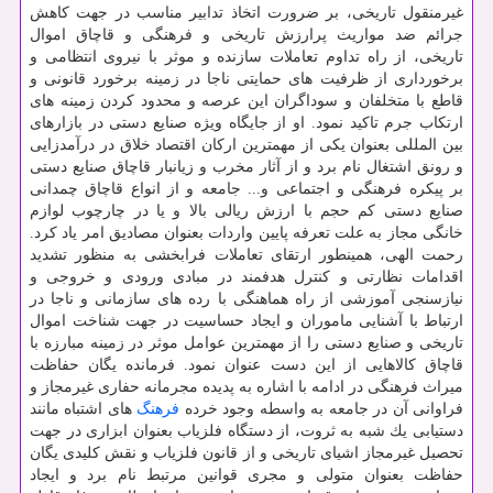
غیرمنقول تاریخی، بر ضرورت اتخاذ تدابیر مناسب در جهت كاهش
جرائم ضد مواریث پرارزش تاریخی و فرهنگی و قاچاق اموال
تاریخی، از راه تداوم تعاملات سازنده و موثر با نیروی انتظامی و
برخورداری از ظرفیت های حمایتی ناجا در زمینه برخورد قانونی و
قاطع با متخلفان و سوداگران این عرصه و محدود كردن زمینه های
ارتكاب جرم تاكید نمود. او از جایگاه ویژه صنایع دستی در بازارهای
بین المللی بعنوان یكی از مهمترین اركان اقتصاد خلاق در درآمدزایی
و رونق اشتغال نام برد و از آثار مخرب و زیانبار قاچاق صنایع دستی
بر پیكره فرهنگی و اجتماعی و... جامعه و از انواع قاچاق چمدانی
صنایع دستی كم حجم با ارزش ریالی بالا و یا در چارچوب لوازم
خانگی مجاز به علت تعرفه پایین واردات بعنوان مصادیق امر یاد كرد.
رحمت الهی، همینطور ارتقای تعاملات فرابخشی به منظور تشدید
اقدامات نظارتی و كنترل هدفمند در مبادی ورودی و خروجی و
نیازسنجی آموزشی از راه هماهنگی با رده های سازمانی و ناجا در
ارتباط با آشنایی ماموران و ایجاد حساسیت در جهت شناخت اموال
تاریخی و صنایع دستی را از مهمترین عوامل موثر در زمینه مبارزه با
قاچاق كالاهایی از این دست عنوان نمود. فرمانده یگان حفاظت
میراث فرهنگی در ادامه با اشاره به پدیده مجرمانه حفاری غیرمجاز و
فراوانی آن در جامعه به واسطه وجود خرده
فرهنگ
های اشتباه مانند
دستیابی یك شبه به ثروت، از دستگاه فلزیاب بعنوان ابزاری در جهت
تحصیل غیرمجاز اشیای تاریخی و از قانون فلزیاب و نقش كلیدی یگان
حفاظت بعنوان متولی و مجری قوانین مرتبط نام برد و ایجاد