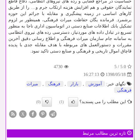
حساسیت در مراجع قضایی و رده های نیروهای انتظامی، دفاع قاطع
نمایندگان حقوقی و هم افزایش هزینه ارتكاب جرم و… را از طریق
كارهای اساسی در زمینه پیشگیری و مقابله با جرائم این حوزه
برشمرد. فرمانده یگان حفاظت میراث فرهنگی، همینطور بر لزوم
تشكیل بانك اطلاعات صنایع دستی در اتوماسیون اداری ناجا به منظور
تسریع در تبادل داده های موردنیاز، دسترسی رده های نیروی انتظامی
به سامانه جام سازمان میراث فرهنگی و اطلاع رسانی دقیق آخرین
مقررات و دستورالعمل های مربوطه با هدف مقابله جدی با پدیده
قاچاق اموال تاریخی و فرهنگی و صنایع دستی تاكید نمود.
4730
5
/
5.0
1398/05/18
16:27:13
تگهای خبر:
آموزش
,
بازار
,
فرهنگ
,
میراث
فرهنگی
این مطلب را می پسندید؟
(0)
(1)
X
تازه ترین مطالب مرتبط