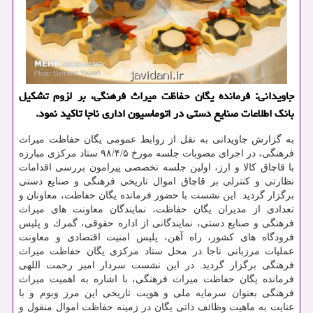
جاویدانی: فرمانده یگان حفاظت میراث فرهنگی، بر لزوم تشكیل
بانك اطلاعات صنایع دستی در اتوماسیون اداری ناجا تاكید نمود.
به گزارش جاویدانی به نقل از روابط عمومی یگان حفاظت میراث
فرهنگی، در اجرای مصوبات جلسه مورخ ۹۸/۴/۵ ستاد مركزی مبارزه
با قاچاق كالا و ارز، اولین جلسه تخصصی پیرامون بررسی اقدامات
نظارتی و كنترلی بر قاچاق اموال تاریخی فرهنگی و صنایع دستی
برگزار گردید. این نشست با حضور فرمانده یگان حفاظت، معاونان و
تعدادی از مدیران یگان حفاظت، نمایندگان معاونت های میراث
فرهنگی و صنایع دستی، نمایندگانی از اداره حقوقی، گمرك و پلیس
فرودگاه های كشور، راه آهن، پلیس امنیت اقتصادی و معاونت
عملیات مرزبانی ناجا در محل ستاد مركزی یگان حفاظت میراث
فرهنگی برگزار گردید. در این نشست سردار امیر رحمت اللهی
فرمانده یگان حفاظت میراث فرهنگی، با اشاره به اهمیت میراث
فرهنگی بعنوان سرمایه ملی و هویت تاریخی این مرز وبوم و با
عنایت به ماهیت وظائف ذاتی یگان در زمینه حفاظت اموال منقول و