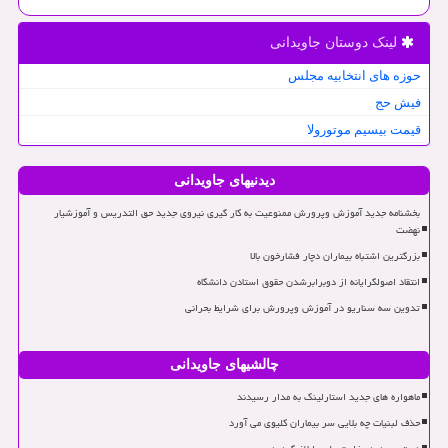
لینک دوستان جاویدانی
حوزه های انتخابیه مجلس
فیش حج
قیمت بیسیم موتورولا
دیدنیهای جاویدانی
بخشنامه جدید آموزش وپرورش ممنوعیت به کار گیری نیروی جدید حق التدریس و آموزشیار
نهضت
بزرگترین اشتباه بیماران دچار فشارخون بالا
انتقاد اصولگرایانه از دوبرابرشدن حقوق استادن دانشگاه
تدوین سه سناریو در آموزش وپرورش برای شرایط بحرانی
چالشیهای جاویدانی
ماهواره های جدید استارلینک به مدار رسیدند
حذف لبنیات چه بلایی سر بیماران کلیوی می آورد