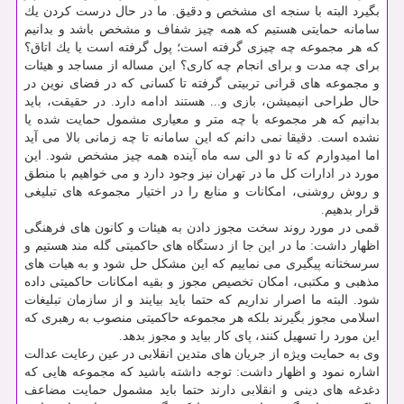
بگیرد البته با سنجه ای مشخص و دقیق. ما در حال درست كردن یك
سامانه حمایتی هستیم كه همه چیز شفاف و مشخص باشد و بدانیم
كه هر مجموعه چه چیزی گرفته است؛ پول گرفته است یا یك اتاق؟
برای چه مدت و برای انجام چه كاری؟ این مساله از مساجد و هیئات
و مجموعه های قرانی تربیتی گرفته تا كسانی كه در فضای نوین در
حال طراحی انیمیشن، بازی و... هستند ادامه دارد. در حقیقت، باید
بدانیم كه هر مجموعه با چه متر و معیاری مشمول حمایت شده یا
نشده است. دقیقا نمی دانم كه این سامانه تا چه زمانی بالا می آید
اما امیدوارم كه تا دو الی سه ماه آینده همه چیز مشخص شود. این
مورد در ادارات كل ما در تهران نیز وجود دارد و می خواهیم با منطق
و روش روشنی، امكانات و منابع را در اختیار مجموعه های تبلیغی
قرار بدهیم.
قمی در مورد روند سخت مجوز دادن به هیئات و كانون های فرهنگی
اظهار داشت: ما در این جا از دستگاه های حاكمیتی گله مند هستیم و
سرسختانه پیگیری می نماییم كه این مشكل حل شود و به هیات های
مذهبی و مكتبی، امكان تخصیص مجوز و بقیه امكانات حاكمیتی داده
شود. البته ما اصرار نداریم كه حتما باید بیایند و از سازمان تبلیغات
اسلامی مجوز بگیرند بلكه هر مجموعه حاكمیتی منصوب به رهبری كه
این مورد را تسهیل كنند، پای كار بیاید و مجوز بدهد.
وی به حمایت ویژه از جریان های متدین انقلابی در عین رعایت عدالت
اشاره نمود و اظهار داشت: توجه داشته باشید كه مجموعه هایی كه
دغدغه های دینی و انقلابی دارند حتما باید مشمول حمایت مضاعف