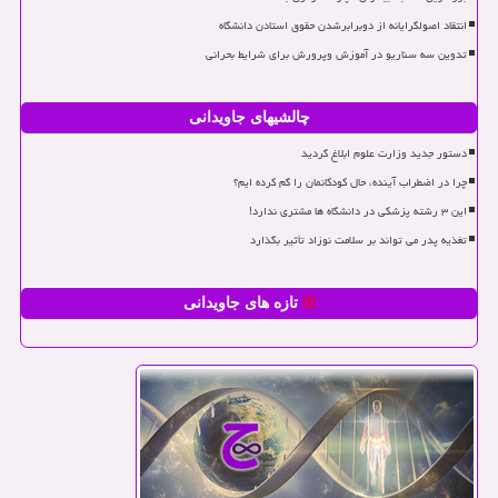
انتقاد اصولگرایانه از دوبرابرشدن حقوق استادن دانشگاه
تدوین سه سناریو در آموزش وپرورش برای شرایط بحرانی
چالشیهای جاویدانی
دستور جدید وزارت علوم ابلاغ گردید
چرا در اضطراب آینده، حال کودکانمان را گم کرده ایم؟
این ۳ رشته پزشکی در دانشگاه ها مشتری ندارد!
تغذیه پدر می تواند بر سلامت نوزاد تأثیر بگذارد
تازه های جاویدانی