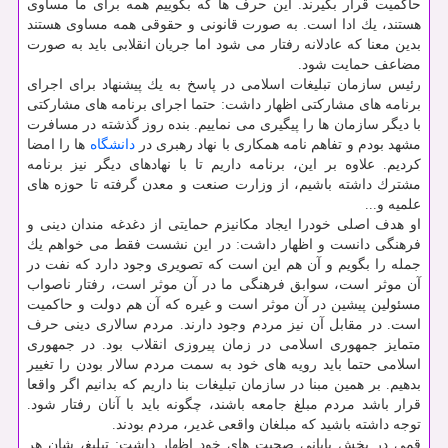
حاكمیت قرار بگیرند. این حرف ها كه بگوییم همه برای ما مساوی
هستند، یك ادا است. به صورت قانونی و حقوقی همه مساوی هستند
بدین معنا كه عادلانه رفتار می شود اما جریان انقلابی باید به صورت
مضاعف حمایت شود.
رئیس سازمان تبلیغات اسلامی در پاسخ به یك پیشنهاد برای اجرای
برنامه های مشاركتی اظهار داشت: حتما اجرای برنامه های مشاركتی
با دیگر سازمان ها را پیگیری می نماییم. بنده روز گذشته در مسافرت
مشهد بودم و تفاهم نامه همكاری با نهاد رهبری در
دانشگاه
ها را امضا
كردیم. علاوه بر این، برنامه داریم تا با نهادهای دیگر نیز برنامه
مشترك داشته باشیم، از وزارت صنعت و معدن گرفته تا حوزه های
علمیه و...
او هدف اصلی خودرا ایجاد مكانیزم حمایتی از دغدغه مندان دینی و
فرهنگی دانست و اظهار داشت: در این نشست فقط می خواهم یك
جمله را بگویم و آن هم این است كه تصویری وجود دارد كه نفت در
آن موثر است، سوابق فرهنگی ما در آن موثر است، رفتار ناصواب
مسئولین پیشین در آن موثر است و غیره كه آن هم دولت و حاكمیت
است. در مقابل آن نیز مردم وجود دارند. مردم سالاری دینی حرف
متمایز جمهوری اسلامی در زمان پیروزی انقلاب بود. در جمهوری
اسلامی حتما باید رویه های خود به سمت مردم سالار بودن را تغییر
بدهیم. بر همین مبنا در سازمان تبلیغات بنا داریم كه بدانیم اگر واقعا
قرار باشد مردم مبلغ جامعه باشند، چگونه باید با آنان رفتار شود.
توجه داشته باشید كه مبلغان واقعی غدیر، مردم بودند.
قمی در بخش پایانی صحبت های خود اظهار داشت: تبلیغ، شان هر