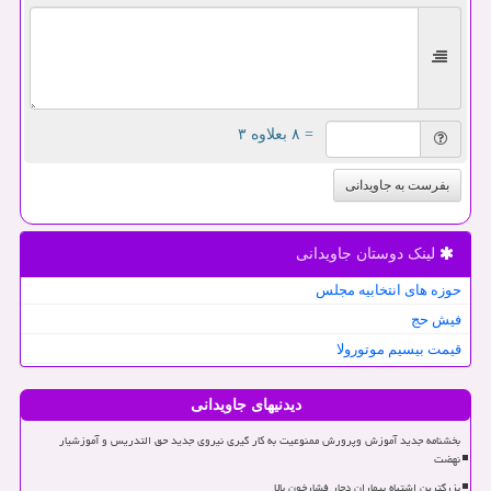
= ۸ بعلاوه ۳
بفرست به جاویدانی
لینک دوستان جاویدانی
حوزه های انتخابیه مجلس
فیش حج
قیمت بیسیم موتورولا
دیدنیهای جاویدانی
بخشنامه جدید آموزش وپرورش ممنوعیت به کار گیری نیروی جدید حق التدریس و آموزشیار
نهضت
بزرگترین اشتباه بیماران دچار فشارخون بالا