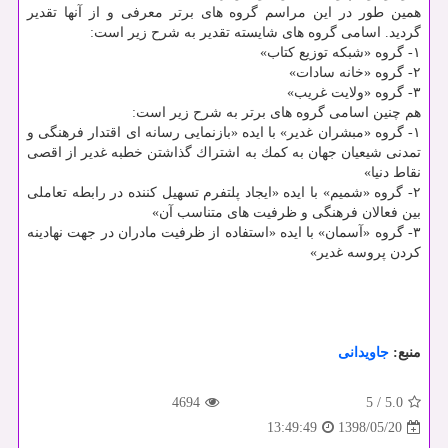
همین طور در این مراسم گروه های برتر معرفی و از آنها تقدیر
گردید. اسامی گروه های شایسته تقدیر به شرح زیر است:
۱- گروه «شبكه توزیع كتاب»
۲- گروه «خانه سادات»
۳- گروه «ولایت غریب»
هم چنین اسامی گروه های برتر به شرح زیر است:
۱- گروه «مبشران غدیر» با ایده «بازنمایی رسانه ای اقتدار فرهنگی و
تمدنی شیعیان جهان به كمك به اشتراك گذاشتن خطبه غدیر از اقصی
نقاط دنیا»
۲- گروه «شمیم» با ایده «ایجاد پلتفرم تسهیل كننده در رابطه تعاملی
بین فعالان فرهنگی و ظرفیت های متناسب آن»
۳- گروه «آسمان» با ایده «استفاده از ظرفیت مادران در جهت نهادینه
كردن پروسه غدیر»
منبع:
جاویدانی
4694
5
/
5.0
1398/05/20
13:49:49