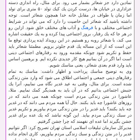
نمادین دارد جز شعائر بشمار می رود. برای مثال، راه اندازی دسته
عزاداری در خیابان ها، درست كردن یك كیك تولد ۵۰ متری برای تولد
اما زمان یا طواف در مقابل خانه خدا همچون شعائر است. توجه
داشته باشید كه شعائر این خاصیت را دارد كه می تواند در شرایط
اجتماعی مختلف و با
فرهنگ
و آداب های مختلف خلق شود. ازاین رو
در هر جا كه یك رفتار، بروز اجتماعی پیدا كرده و به یك حقیقت اشاره
می كند، با شعائر روبه رو هستیم. در این رویداد ایده پردازی توقع ما
این است كه از این مساله یك قدم جلوتر برویم. مطمئنا شعائر باید
حفظ و تكریم شود چونكه مقدمه ورود به رفتارهای اجتماعی دینی
است اما اگر در آن بمانیم هیچ كار جدیدی نكرده ایم. و برهمین اساس
باید وارد قدم بعدی شعائر، یعنی مناسك شویم.
وی به توضیح مناسك پرداخت و اظهار داشت: مناسك به تمام
رفتارهای دینی جمعی و اجتماعی اطلاق می شود كه وارد متن زندگی
شده است. برای مثال، وقتی به عید غدیر نگاه می نماییم، آنرا یك
جنبش اجتماعی بدانیم كه در آن باید به همدیگر كمك نماییم. مثلا،
عاشورا در متن زندگی مردم است چونكه همه می دانند كه در
روزهای عاشورا چه باید بكنند. حال آیا همه مردم می دانند كه در غدیر
چه باید بكنند؟ باید غدیر را در متن زندگی مردم بیاوریم و تكریم غدیر
در سبك زندگی مردم بیاید. این گونه نباشد كه یك عده برای غدیر
جشن بگیرند اما عده ای نفهمند كه چرا جشن گرفتیم.
مدیركل سازمان تبلیغات اسلامی استان تهران تصریح كرد: اگر نتوانیم
غدیر را در متن زندگی و سبك زندگی مردم بیاوریم، كاری انجام نداده