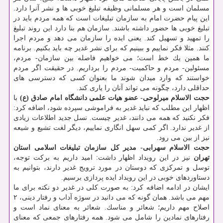
مسلمان است و هر مسلمانی وظیفه تبلیغ خوبی ها و نشر آنرا دارد.
این پیام حضرت امام به سازمان تبلیغات است كه همه مردم باید در
تبلیغ خوبی ها حضور داشته باشند. سازمان هم بنا دارد این روند تبلیغ
را تمهید و تسهیل كند. یعنی ایده را سازمان می دهد و مردم اجرا
كنند. مثلا فكر نماییم و ببینیم كه برای نشر غدیر چه باید بكنیم. برنامه
ما همین یك خط است؛ می خواهیم فاصله بین سازمان- مردم،
مسئولین- مردم و حاكمیت- مردم را برداریم. در حقیقت اگر مردم
خواستند كه وارد میدان شوند ما بعنوان كسی كه دسترسی های
حداقلی دارد، چگونه می تواند آنان را یاری كند.
حجت الاسلام میرلوحی- عضو هیات علمی دانشگاه امام صادق (ع)
با
اظهار این مطلب كه نباید غدیر به فراموشی سپرده شود، اضافه كرد:
فكر نكنید كه همه می دانند، غدیر چیست. نسل جدید اطلاعات زیادی
از غدیر ندارد. اگر كمی سهل انگاری نماییم، دیگر لغت تشیع و شیعه
نیز از بین می رود.
حجت الاسلام سهرابی- مدیر كل سازمان تبلیغات اسلامی استان
تهران
نیز در این رویداد اظهار داشت: امید داریم به بركت توجه،
توسل و تمركزی كه دوستان در مورد ترویج غدیر دارند، بتوانیم به
دستاوردهای خوبی در این رویداد ایده پردازی برسیم.
ایشان در ادامه اضافه كرد: به صورت كلی در غدیر دو نكته برای ما
مهم می باشد. همان گونه كه می دانید در سوژه آداب و رفتار دینی، ۲
اصلاح مهم داریم؛ شعائر و مناسك. شعائر به معنای نماد است و
رفتارهای نمادین را شامل می شود. همه رفتارهای جمعی كه معنای