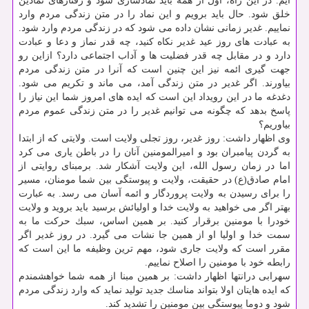
ایم. در این راه، اول از همه باید نمادسازی شود و رفتارهای نمادین
خلق شود. حال باید برویم و این نماد را در متن زندگی مردم وارد
نماییم. غدیر زمانی نشان داده می شود كه در زندگی مردم وارد شود.
به عبادت های روز عید غدیر نكاه كنید، چه قدر نماز و دعا و عبادت
دارد و در مقابل چه قدر فضلیت ها و آداب اجتماعی دارد؟ ازاین رو
جهت گیری ائمه نیز این چنین است كه آنرا در متن زندگی مردم
بیاورند. اگر غدیر در متن زندگی آمد، می ماند و تكریم می شود.
دغدغه ما در این رویداد این است كه ایده های امروز شما این نیاز را
پاسخ بدهد كه چگونه می توانیم غدیر را در متن زندگی عموم مردم
بیاوریم؟
وی اظهار داشت: روز غدیر، روز تجلی ولایت است. ولایتی كه از ابتدا
به گردن پیامبران بود و امیرالمومنین آنان را در باطن یاری می كرد
اما در زمان رسول الله، این ولایت آشكار شد. برمبنای روایتی از
امام صادق(ع) در حقیقت، ولایت و پیوستگی بین شما مومنان، مسیر
را برای رسیدن به ولایت پروردگار و ائمه آسان می رسد. به عبارت
بهتر اگر می خواهید به ولایت خدا و اولیائش برسید باید بروید و ولایت
خودرا با مومنین برقرار كنید. بر همین اساس، سبك حركت ما به
سمت خدا و اولیا او از همین جا نشات می گیرد. در روز غدیر اگر
مقرر است كه ولایت جاری شود، مهم ترین وظیفه ما این است كه
رابطه خود با مومنین را اصلاح نماییم.
سهرابی درانتها اظهار داشت: بر همین مبنا از همه شما خواهشمندم
كه ایده هایتان اولا بتواند مناسك جدید تولید نماید كه وارد زندگی مردم
شود و دوما پیوستگی بین مومنین را تشدید كند.