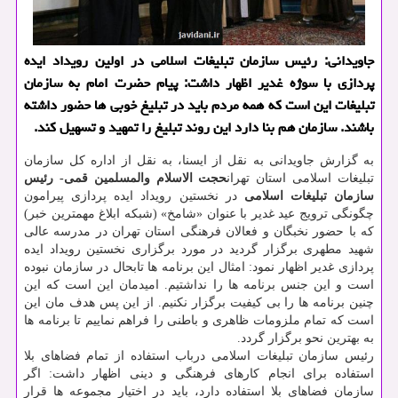
جاویدانی: رئیس سازمان تبلیغات اسلامی در اولین رویداد ایده
پردازی با سوژه غدیر اظهار داشت: پیام حضرت امام به سازمان
تبلیغات این است كه همه مردم باید در تبلیغ خوبی ها حضور داشته
باشند. سازمان هم بنا دارد این روند تبلیغ را تمهید و تسهیل كند.
به گزارش جاویدانی به نقل از ایسنا، به نقل از اداره كل سازمان
تبلیغات اسلامی استان تهران
حجت الاسلام والمسلمین قمی- رئیس
سازمان تبلیغات اسلامی
در نخستین رویداد ایده پردازی پیرامون
چگونگی ترویج عید غدیر با عنوان «شامخ» (شبكه ابلاغ مهمترین خبر)
كه با حضور نخبگان و فعالان فرهنگی استان تهران در مدرسه عالی
شهید مطهری برگزار گردید در مورد برگزاری نخستین رویداد ایده
پردازی غدیر اظهار نمود: امثال این برنامه ها تابحال در سازمان نبوده
است و این جنس برنامه ها را نداشتیم. امیدمان این است كه این
چنین برنامه ها را بی كیفیت برگزار نكنیم. از این پس هدف مان این
است كه تمام ملزومات ظاهری و باطنی را فراهم نماییم تا برنامه ها
به بهترین نحو برگزار گردد.
رئیس سازمان تبلیغات اسلامی درباب استفاده از تمام فضاهای بلا
استفاده برای انجام كارهای فرهنگی و دینی اظهار داشت: اگر
سازمان فضاهای بلا استفاده دارد، باید در اختیار مجموعه ها قرار