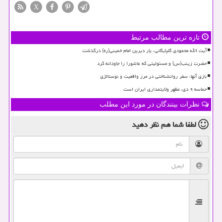
X
تازه ترین مطالب مرتبط
آیت الله محمودی گلپایگانی، یار دیرین امام خمینی(ره) درگذشت
حضرت زینب(س) و مسئولیتی که عاشورا را جاودانه کرد
بازی آنها، سفر روانشناختی در مرز واقعیت و نوستالژی
حماسه ۹ دی، مظهر ولایتمداری ایران است
نظرات بینندگان در مورد این مطلب
لطفا شما هم
نظر دهید