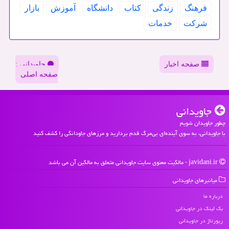
فرهنگ
زندگی
كتاب
دانشگاه
آموزش
بازار
شركت
خدمات
صفحه اخبار
جاویدانی :
صفحه اصلی
جاویدانی
چطور جاویدان شویم
با جاویدانی، به سوی آینده‌ای بی‌مرگ قدم بردارید و مرزهای جاودانگی را کشف کنید
javidani.ir - مالکیت معنوی سایت جاویدانی متعلق به مالکین آن می باشد
میانبرهای جاویدانی
درباره ما
بک لینک در جاویدانی
رپورتاژ در جاویدانی