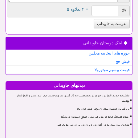
= ۴ بعلاوه ۵
بفرست به جاویدانی
لینک دوستان جاویدانی
حوزه های انتخابیه مجلس
فیش حج
قیمت بیسیم موتورولا
دیدنیهای جاویدانی
بخشنامه جدید آموزش وپرورش ممنوعیت به کار گیری نیروی جدید حق التدریس و آموزشیار
نهضت
بزرگترین اشتباه بیماران دچار فشارخون بالا
انتقاد اصولگرایانه از دوبرابرشدن حقوق استادن دانشگاه
تدوین سه سناریو در آموزش وپرورش برای شرایط بحرانی