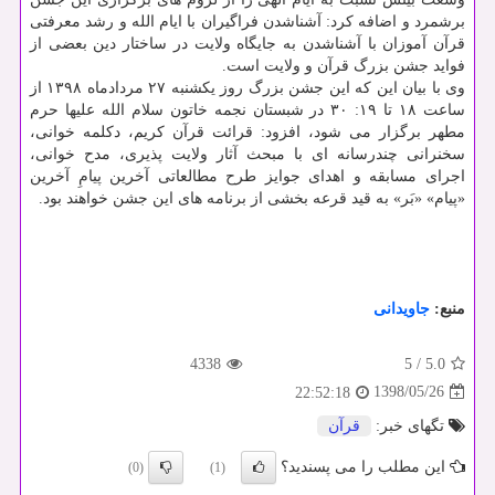
برشمرد و اضافه كرد: آشناشدن فراگیران با ایام الله و رشد معرفتی
قرآن آموزان با آشناشدن به جایگاه ولایت در ساختار دین بعضی از
فواید جشن بزرگ قرآن و ولایت است.
وی با بیان این كه این جشن بزرگ روز یكشنبه ۲۷ مردادماه ۱۳۹۸ از
ساعت ۱۸ تا ۱۹: ۳۰ در شبستان نجمه خاتون سلام الله علیها حرم
مطهر برگزار می شود، افزود: قرائت قرآن كریم، دكلمه خوانی،
سخنرانی چندرسانه ای با مبحث آثار ولایت پذیری، مدح خوانی،
اجرای مسابقه و اهدای جوایز طرح مطالعاتی آخرین پیامِ آخرین
«پیام» «بَر» به قید قرعه بخشی از برنامه های این جشن خواهند بود.
منبع:
جاویدانی
4338
5
/
5.0
1398/05/26
22:52:18
تگهای خبر:
قرآن
این مطلب را می پسندید؟
(0)
(1)