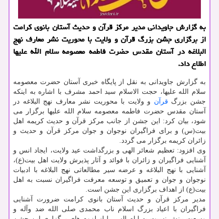
به گزارش جاویدانی مدیر مركز قرآن و حدیث آستان بانوی كرامت
از برگزاری جشن بزرگ قرآن و ولایت با محوریت نشر معارف نهج
البلاغه در آستان مقدس حضرت فاطمه معصومه سلام الله علیها
اطلاع داد.
به گزارش جاویدانی به نقل از پایگاه خبری آستان حضرت معصومه
سلام الله علیها، حجت الاسلام سید احمد مشرف با اشاره به اینكه
جشن بزرگ
قرآن
و ولایت با محوریت نشر معارف نهج البلاغه در
آستان مقدس حضرت فاطمه معصومه سلام الله علیها برگزار می
شود، بیان كرد: این جشن از جانب مركز قرآن و حدیث كریمه اهل
بیت(س) و برای فراگیران نوجوان و جوان مركز قرآن و حدیث و
زائران كریمه برگزار می گردد.
وی افزود: تعظیم شعائر الهی و بزرگداشت عید ولایت، ایجاد انس و
آشنایی فراگیران و زائران با فوائد و آثار پذیرش ولایت اهل بیت(ع)،
آشنایی با نهج البلاغه و عرضه سیر مطالعاتی نهج البلاغه با ادبیات
نوجوان و جوان و تعمیق و توسعه معرفت فراگیران نسبت به اهل
بیت(ع) از اهداف برگزاری این جشن است.
مدیر مركز قرآن و حدیث آستان بانوی كرامت ضرورت آشنایی
فراگیران با اعیاد بزرگ اسلام ناب محمدی صلی الله ضد وآله و
وسعت بینش نسبت به ایام الهی را از لزوم های برگزاری این جشن