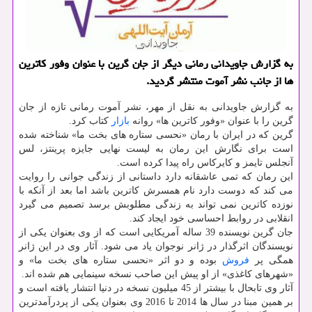
به گزارش جاویدانی رمانی دیگر از جان گرین با عنوان وفور كاترین
ها از جانب نشر آموت منتشر گردید.
به گزارش جاویدانی به نقل از مهر، نشر آموت رمانی تازه از جان
گرین را با عنوان «وفور كاترین ها» روانه
بازار
كتاب كرد.
گرین كه در ایران با رمان «نحسی ستاره های بخت ما» شناخته شده
است برای نگارش این رمان به لیست نهایی جایزه پرینتز، لس
آنجلس تایمز و كایركاس راه پیدا كرده است.
این رمان كه تمی عاشقانه دارد داستانی از زندگی جوانی را روایت
می كند كه دوست دارد نام همسرش كاترین باشد اما بعد از آنكه با
نوزده كاترین نمی تواند به زندگی مطلوبش برسد تصمیم می گیرد
انقلابی در روابط احساسی خود ایجاد كند.
جان گرین نویسنده 39 ساله آمریكایی است كه از وی بعنوان یكی از
نویسندگان اثرگذار در ژانر نوجوان یاد می شود. آثار وی در این ژانر
همگی پر
فروش
بوده و دو اثر «نحسی ستاره های بخت ما» و
«شهرهای كاغذی» از او پیش این صاحب نسخه سینمایی هم شده اند.
آثار وی تابحال با بیشتر از 45 میلیون نسخه در دنیا انتشار یافته است و
بر همین مبنا در سال ها 2014 تا 2016 وی بعنوان یكی از پردرآمدترین