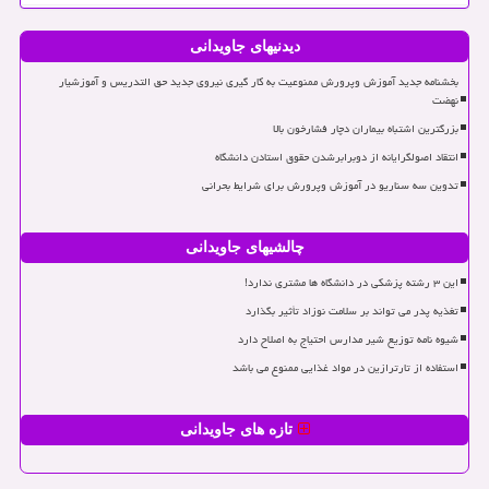
دیدنیهای جاویدانی
بخشنامه جدید آموزش وپرورش ممنوعیت به کار گیری نیروی جدید حق التدریس و آموزشیار
نهضت
بزرگترین اشتباه بیماران دچار فشارخون بالا
انتقاد اصولگرایانه از دوبرابرشدن حقوق استادن دانشگاه
تدوین سه سناریو در آموزش وپرورش برای شرایط بحرانی
چالشیهای جاویدانی
این ۳ رشته پزشکی در دانشگاه ها مشتری ندارد!
تغذیه پدر می تواند بر سلامت نوزاد تأثیر بگذارد
شیوه نامه توزیع شیر مدارس احتیاج به اصلاح دارد
استفاده از تارترازین در مواد غذایی ممنوع می باشد
تازه های جاویدانی