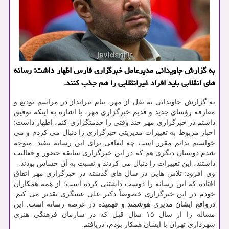
به گزارش جاویدانی مدیرعامل خبرگزاری فارس اظهار داشت: رسانه
های انقلابی باید افراد غیرانقلابی را هم جذب كنند.
به گزارش جاویدانی به نقل از مهر، پیام تیرانداز در مراسم تودیع و
معارفه رؤسای جدید و قدیم خبرگزاری مهر، با اشاره به اینكه توفیق
داشتم در خبرگزاری مهر چند وقتی را خدمتگزاری كنم، اظهار داشت:
اخبار مربوط به تغییرات مدیریتی خبرگزاری را دنبال می كردم و می
خواستم بدانم مقرر است چه اتفاقی برای این رسانه بیفتد. متوجه
شدم دوستان دیگری هم كه در این خبرگزاری سابقه حضور و فعالیت
داشتند، این تغییرات را دنبال می كردند و نسبت به آن حساس بودند.
وی افزود: تلاش هایی در سال های گذشته در خبرگزاری مهر اتفاق
افتاده كه این رسانه را دوست داشتنی كرده است؛ از همه همكاران
خودم در این خبرگزاری خصوصاً دكتر علی عسگری تقدیر می كنم.
درواقع ایشان مدیری هوشمند و فهمیده در عرصه رسانه است. این
مساله را از سال ۱۵ سال قبل كه در سازمان فرهنگی هنری
شهرداری تهران با ایشان همكار بودم، دریافتم.