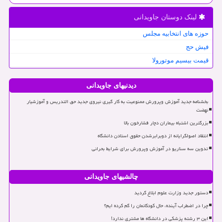
لینک دوستان جاویدانی
حوزه های انتخابیه مجلس
فیش حج
قیمت بیسیم موتورولا
دیدنیهای جاویدانی
بخشنامه جدید آموزش وپرورش ممنوعیت به کار گیری نیروی جدید حق التدریس و آموزشیار
نهضت
بزرگترین اشتباه بیماران دچار فشارخون بالا
انتقاد اصولگرایانه از دوبرابرشدن حقوق استادن دانشگاه
تدوین سه سناریو در آموزش وپرورش برای شرایط بحرانی
چالشیهای جاویدانی
دستور جدید وزارت علوم ابلاغ گردید
چرا در اضطراب آینده، حال کودکانمان را گم کرده ایم؟
این ۳ رشته پزشکی در دانشگاه ها مشتری ندارد!