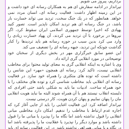
برداریم، پیروز می شویم.
تیرانداز در ادامه سفارش ای هم به همكاران رسانه ای خود داشت و
در این زمینه اظهار داشت: فعالیت رسانه ای، انسان مردد نمی
خواهد. همانطور كه در یك جنگ سخت، تردید می تواند خسارت بار
باشد، در جنگ رسانه ای هم تردید امكان ناپذیر است. تصور كنید
پهپادی كه اخیرا توسط جمهوری اسلامی ایران سقوط كرد، اگر
نیروها در برخورد با آن تردید می كردند، آن پهپاد خسارت زیادی را
وارد می كرد بدین سبب در حوزه رسانه هم باید تردیدها را كنار
گذاشت چونكه این تردید، جبهه رسانه ای را تضعیف می كند.
این عضو سابق خبرگزاری مهر در بخش دیگری از سخنان خود
توضیحاتی در مورد انقلابی گری ارائه داد.
وی با اشاره به اینكه انقلابی گری به معنای تولید محتوا برای مخاطب
انقلابی نیست، تاكید كرد: رسانه ای همچون «مهر» این شانس را
داشته است كه توده های متكثری را همراه خود سازد. در فعالیت
رسانه ای انقلابی باید مخاطب شناسی كرد و توده های مختلف را با
خود همراه ساخت. ادبیات ما باید به شكلی باشد حتی افرادی كه
دلبسته انقلاب نیستند هم با آن همراه شوند البته ما نباید هویت انقلابی
مان را پنهان نماییم و پنهان كردن هویت، كار درستی نیست.
تیرانداز اضافه كرد: این فعالیت اغنایی را باید از جایی آغاز كرد كه
اجازه عدم ارتباط با مخاطب را ندهیم. امكان دارد مخاطبی مبانی
انقلابی را قبول نداشته باشد اما نگاه ما را بپذیرد یا مبانی ما را قبول
داشته باشد و موارد دیگر را نپذیرد یا عقلانیت ما را پذیرفته باشد اما
در نگاه و با مبانی همراهی نداشته باشد. در این فعالیت رسانه ای باید