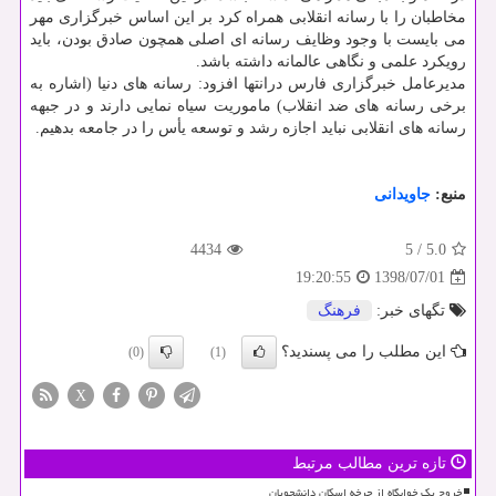
مخاطبان را با رسانه انقلابی همراه كرد بر این اساس خبرگزاری مهر
می بایست با وجود وظایف رسانه ای اصلی همچون صادق بودن، باید
رویكرد علمی و نگاهی عالمانه داشته باشد.
مدیرعامل خبرگزاری فارس درانتها افزود: رسانه های دنیا (اشاره به
برخی رسانه های ضد انقلاب) ماموریت سیاه نمایی دارند و در جبهه
رسانه های انقلابی نباید اجازه رشد و توسعه یأس را در جامعه بدهیم.
منبع:
جاویدانی
4434
5
/
5.0
1398/07/01
19:20:55
تگهای خبر:
فرهنگ
این مطلب را می پسندید؟
(0)
(1)
X
تازه ترین مطالب مرتبط
خروج یک خوابگاه از چرخه اسکان دانشجویان