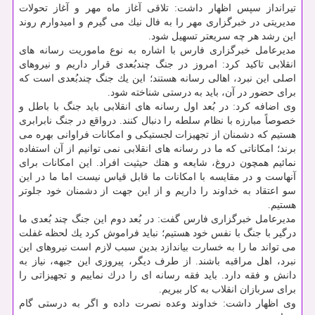
تیرانداز سپس اظهار داشت: تلاقی آغاز ماه مهر و آغاز تحولات
مدیریتی در خبرگزاری مهر را به فال نیك می گیرم و امیدوارم روند
این رشد هر چه سریعتر تسهیل شود.
مدیرعامل خبرگزاری فارس با اشاره به نوع ماموریت رسانه های
انقلابی تاكید كرد: امروز در جنگ چندبُعدی قرار داریم و نیروهای
اصلی این نبرد، اهالی رسانه هستند؛ این یك جنگ چندبُعدی است كه
برای حضور در آن، باید به درستی شناخته شود.
وی اضافه كرد: در بُعد اول رسانه های انقلابی باید جنگ با باطل و
خصوصاً مبارزه با نظام سلطه را دنبال كنند. درواقع در جنگ نابرابری
هستیم كه دشمنان از تجهیزات لجستیكی و امكانات فراوانی بهره می
برند؛ امكاناتی كه ما در رسانه های انقلابی نمی توانیم از آن استفاده
نمائیم همچون دروغ، شایعه و هتك حیثیت افراد. این امكانات برای
آنهاست و در مقایسه با امكانات ما قابل قیاس نیست اما ما در این
سو اعتقاد به خداوند را داریم و از این جهت از دشمنان خود جلوتر
هستیم.
مدیرعامل خبرگزاری فارس گفت: در بُعد دوم این جنگ چند بُعدی ما
درگیر با جنگ با نفس خود هستیم؛ نباید فراموش كرد یك لحظه غفلت
می تواند ما را به خسارت بیاندازد بدین سبب لازم است نیروهای این
نبرد، اهل مراقبه باشند. از طرف دیگر، پیروزی این جبهه، نیاز به
دانش و فقه دارد. باید فقه رسانه ای را درك نماییم و تجهیزاتی را
برای سربازان انقلاب به كار ببریم.
وی اظهار داشت: خداوند وعده نصرت داده و اگر به درستی گام