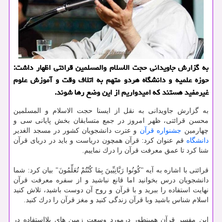
به گزارش جاویدانی حجت الاسلام والمسلمین قرائتی اظهار داشت:
حوزه علمیه و دانشگاه هردو متهم به اتلاف وقت و آموزش علوم
غیرمفید هستند كه امیدواریم از این وضع رها شوند.
به گزارش جاویدانی به نقل از ایسنا حجت الاسلام و المسلمین
محسن قرائتی، ظهر امروز در جمع متسابقان بخش پایانی سی و
چهارمین
جشنواره
قرآن
و عترت دانشجویان كشور در مسجد الغدیر
دانشگاه
قم عنوان كرد: قرآن همچون دریاست و باید در دریای قرآن
شنا كرد تا عمق معرفت قرآن را درك نماییم.
قرائتی با اشاره به آیه "كُونُوا رَبَّانِیِّینَ بِمَا كُنْتُمْ تُعَلِّمُونَ" بیان كرد: شما
دانشجویان درس بخوانید اما قانع نباشید و از سفره معرفت قرآن
نهایت استفاده را ببرید و با قرآن و روح آن دوست باشید، تلاش كنید
اسلام شناس باشید وبا قرآن زندگی كنید و مغز قرآن را درك كنید.
این مفسر قرآن همینطور درمورد وسعت زمین های بلااستفاده در