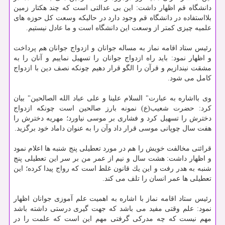
دانشگاه قم اظهار داشت: این بی عدالتی است كه چند هكتار زمین
بلااستفاده در دانشگاه قم وجود دارد در حالیكه وسعت كل حوزه های
علمیه چیزی كمتر از وسعت این دانشگاه است و ما عادل نیستیم.
رئیس ستاد اقامه نماز به مساله جوانان و ازدواج جوانان هم پرداخت
و اظهار نمود: باید راه ازدواج جوانان را تسهیل نماییم و آنان را به
مشقت نیندازیم و قرآن را الگو قرار دهیم چونكه نصف دین با ازدواج
كامل می شود.
وی بااشاره به عبارت" السلام علینا و علی عباد الله الصالحین" بیان
كرد: حضرت شعیب(ع) نمونه بارز صالحین است چونكه ازدواج
دخترش را تسهیل كرد و فشاری بر موسی نیاورد؛ مهریه دخترش را
هفت سال چوپانی موسی قرار داد وآن را به عنوان داماد خود برگزید.
قرائتی مخالفت خویش را هم در مورد تعطیلی پنج شنبه ها اعلام نمود
و اظهار داشت: هشت سال و نیم از عمر من بر سر این تعطیلی پنج
شنبه به هدر رفت و این یك قانون غلط است كه رواج پیدا كرده؛ این
تعطیلی ها عمر انسان را تلف می كند.
رئیس ستاد اقامه نماز با اشاره به اهمیت علم آموزی جوانان اظهار
نمود: علم وقتی مفید می باشد كه جهت گیری درستی داشته باشد
مهم نیست كه چه مدركی گرفتی مهم این است كه علمت را در