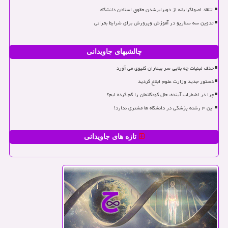
انتقاد اصولگرایانه از دوبرابرشدن حقوق استادن دانشگاه
تدوین سه سناریو در آموزش وپرورش برای شرایط بحرانی
چالشیهای جاویدانی
حذف لبنیات چه بلایی سر بیماران کلیوی می آورد
دستور جدید وزارت علوم ابلاغ گردید
چرا در اضطراب آینده، حال کودکانمان را گم کرده ایم؟
این ۳ رشته پزشکی در دانشگاه ها مشتری ندارد!
تازه های جاویدانی