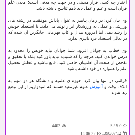
اختیار چه كسی قرار میدهی و در جهت چه هدفی است؛ معدن علم
قرآن است و علم و عمل باید باهم تناسخ داشته باشد.
وی بیان كرد: در زمان پیامبر به عنوان پاداش موفقیت در رشته های
ورزشی و عملی به ورزشكار ابزار تولید می دادند تا استعداد خویش
را رشد دهد، اما امروزه مدال و كاپ قهرمانی جایگزین آن شده كه
در تعالی استعداد فرد تاثیری ندارد.
وی خطاب به جوانان افزود: شما جوانان نباید خویش را محدود به
درس خواندن كنید، هرچه را كه شنیدید نباید باور كنید بلكه با تحقیق و
تفحص از صحت آن اطمینان حاصل كنید، قانع نباشید و عطش تحصیل
علم را همواره در خود داشته باشید.
قرائتی در انتها بیان كرد: حوزه ی علمیه و دانشگاه هر دو متهم به
اتلاف وقت و
آموزش
علوم غیرمفید هستند كه امیدواریم از این وضع
رها شوند.
4402
5
/
5.0
1398/07/12
14:06:27