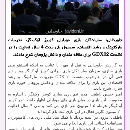
جاویدانی: سازندگان بازی موبایلی كوییز آوكینگز، تجربیات
ماركتینگ و رشد اقتصادی محصول طی مدت 4 سال فعالیت را در
نشست GDX02 برای علاقه مندان و دانش پژوهان شرح دادند.
به گزارش جاویدانی به نقل از مهر، با عنایت به اینكه انستیتو ملی
بازی سازی، میزبان سازندگان بازی ایرانی كوییز آو كینگز بود و تیم
فنی آن در چارچوب نشست GDX۰۲ تجربیات ماركتینگ و رشد
اقتصادی این بازی را برای علاقه مندان و دانش پژوهان حوزه بازی
سازی شرح دادند.
امیر حسین ناطقی؛ مدیر تیم بازی سازی كوییز آوكینگز با اشاره به
محبوبیت این بازی در میان بازی های موبایلی اظهار داشت: در كوییز
آو كینگز هرماه ۱.۵ میلیون نفر بازی می كنند و طی ۴ سال فعالیت
۲۰ میلیون كاربر فعال در این بازی ثبت نام كرده اند.
ناطقی افزود: در آینده نزدیك با كمك بنیاد ملی بازی های كامپیوتری،
مسابقات استانی این بازی انجام می شود.
وی اضافه كرد: از هفته های آینده دورهمی های این بازی را با حضور