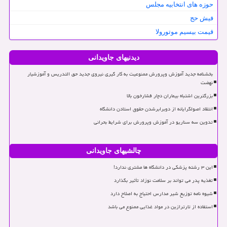
حوزه های انتخابیه مجلس
فیش حج
قیمت بیسیم موتورولا
دیدنیهای جاویدانی
بخشنامه جدید آموزش وپرورش ممنوعیت به کار گیری نیروی جدید حق التدریس و آموزشیار
نهضت
بزرگترین اشتباه بیماران دچار فشارخون بالا
انتقاد اصولگرایانه از دوبرابرشدن حقوق استادن دانشگاه
تدوین سه سناریو در آموزش وپرورش برای شرایط بحرانی
چالشیهای جاویدانی
این ۳ رشته پزشکی در دانشگاه ها مشتری ندارد!
تغذیه پدر می تواند بر سلامت نوزاد تأثیر بگذارد
شیوه نامه توزیع شیر مدارس احتیاج به اصلاح دارد
استفاده از تارترازین در مواد غذایی ممنوع می باشد