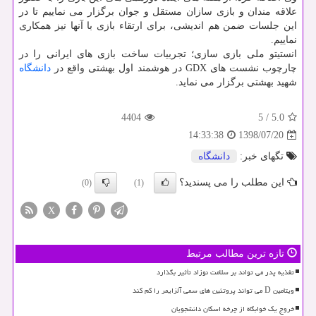
علاقه مندان و بازی سازان مستقل و جوان برگزار می نماییم تا در
این جلسات ضمن هم اندیشی، برای ارتقاء بازی با آنها نیز همكاری
نماییم.
انستیتو ملی بازی سازی؛ تجربیات ساخت بازی های ایرانی را در
چارچوب نشست های GDX در هوشمند اول بهشتی واقع در
دانشگاه
شهید بهشتی برگزار می نماید.
4404
5
/
5.0
1398/07/20
14:33:38
تگهای خبر:
دانشگاه
این مطلب را می پسندید؟
(0)
(1)
X
تازه ترین مطالب مرتبط
تغذیه پدر می تواند بر سلامت نوزاد تأثیر بگذارد
ویتامین D می تواند پروتئین های سمی آلزایمر را کم کند
خروج یک خوابگاه از چرخه اسکان دانشجویان