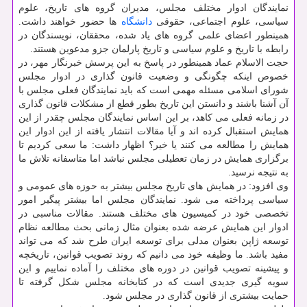
نمایندگان ادوار مختلف مجلس، مدیران گروه های تاریخ، علوم
سیاسی، علوم اجتماعی، حقوقی
دانشگاه
ها حضور خواهند داشت.
همینطور اعضای علمی گروه های یاد شده، محققان، نویسندگان در
رابطه با تاریخ و علوم سیاسی و تاریخ پارلمان جزو مدعوین هستند.
حجت الاسلام عماد همینطور در پاسخ به این پرسش خبرنگار مهر، در
خصوص اینكه چگونگی و وضعیت قانون گذاری در ادوار مجلس
شورای اسلامی مسئله مهمی است كه باید نمایندگان فعلی مجلس با
آن آشنا باشند و دانستن این تاریخ بطور قطع از مشكلات قانون گذاری
در زمانه فعلی می كاهد، بر این اساس نمایندگان مجلس چقدر از این
همایش استقبال كرده اند و آیا مقالات انتشار یافته از این ادوار این
همایش را مطالعه می كنند یا خیر؟ اظهار داشت: ما سعی كردیم تا
برگزاری همایش در زمان تعطیلی مجلس نباشد اما متاسفانه تلاش ما
به نتیجه نرسید.
وی افزود: در همایش های تاریخ مجلس بیشتر به حوزه های عمومی و
سیاسی پرداخته می شود. نمایندگان مجلس اما بیشتر پیگیر امور
تخصصی خود در كمیسیون های مختلف هستند. مقالات مناسبی در
ادوار این همایش عرضه شده بعنوان مثال زمانی بحث مطالعه نظام
توسعه ژاپن بعنوان مدلی برای توسعه ایران طرح شد كه می تواند
مفید باشد. ما وظیفه خود می دانیم كه روند تصویب قوانین، تاریخچه
و پیشینه تصویب قوانین در دوره های مختلف را آماده نماییم و این
سویه گیری جدیدی است كه در كتابخانه مجلس شكل گرفته تا
حمایت بیشتری از قانون گذاری در مجلس شود.