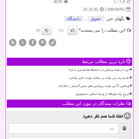
4639
5
/
5.0
1398/09/05
20:26:05
تگهای خبر:
حقوق
,
دانشگاه
این مطلب را می پسندید؟
(0)
(1)
X
تازه ترین مطالب مرتبط
این ۳ رشته پزشکی در دانشگاه ها مشتری ندارد!
تغذیه پدر می تواند بر سلامت نوزاد تأثیر بگذارد
ویتامین D می تواند پروتئین های سمی آلزایمر را کم کند
خروج یک خوابگاه از چرخه اسکان دانشجویان
نظرات بینندگان در مورد این مطلب
لطفا شما هم
نظر دهید