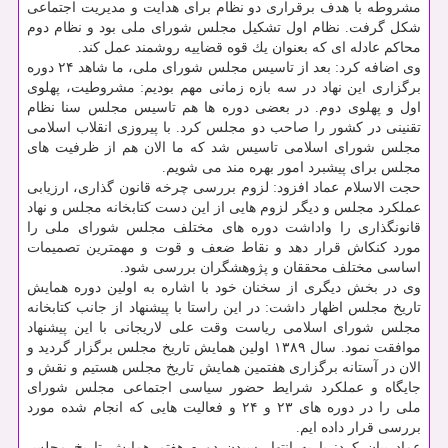
مشروطه با هدف برقراری دو نظام برای هدایت و مدیریت اجتماعی
شكل گرفت. نظام اول تشكیل مجلس شورای ملی بود و نظام دوم
محاكم عادله ای كه بعنوان یك قوه قضاییه روشمند عمل كند.
وی اضافه كرد: بعد از تاسیس مجلس شورای ملی، ما شاهد ۲۴ دوره
برگزاری این نهاد در سه بازه زمانی مهم بودیم: مشروطیت، پهلوی
اول و پهلوی دوم. در بعضی دوره ها هم تاسیس مجلس سنا نظام
تقنینی در كشور را صاحب دو مجلس كرد. با پیروزی انقلاب اسلامی
مجلس شورای اسلامی تاسیس شد كه ما الان هم از ظرفیت های
مجلس برای پیشبرد امور بهره مند می شویم.
حجت الاسلام عماد افزود: لزوم بررسی چرخه قانون گذاری، ارزیابی
عملكرد مجلس و دیگر لزوم هایی از این دست كتابخانه مجلس و نهاد
قانونگذاری را واداشت دوره های مختلف مجلس شورای ملی را
مورد كنكاش قرار دهد و نقاط ضعف و قوت و مهمترین تصمیمات
اساسی مختلف محققان و پژوهشگران بررسی شود.
وی در بخش دیگری از سخنان خود با اشاره به اولین دوره همایش
تاریخ مجلس اظهار داشت: در این راستا با پیشنهاد از جانب كتابخانه
مجلس شورای اسلامی ریاست وقت علی لاریجانی با این پیشنهاد
موافقت نمود. سال ۱۳۸۹ اولین همایش تاریخ مجلس برگزار گردید و
الان در آستانه برگزاری هفتمین همایش تاریخ مجلس هستیم و نقش و
جایگاه و عملكرد شرایط حضور سیاسی اجتماعی مجلس شورای
ملی را در دوره های ۲۳ و ۲۴ و فعالیت هایی كه انجام شده مورد
بررسی قرار داده ایم.
عماد بیان كرد: با به انتها رسیدن دوره هفتم همایش تاریخ مجلس