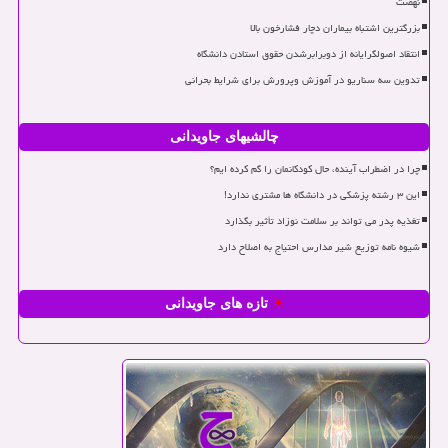
نهضت
بزرگترین اشتباه بیماران دچار فشارخون بالا
انتقاد اصولگرایانه از دوبرابرشدن حقوق استادن دانشگاه
تدوین سه سناریو در آموزش وپرورش برای شرایط بحرانی
چالشیهای جاویدانی
چرا در اضطراب آینده، حال کودکانمان را گم کرده ایم؟
این ۳ رشته پزشکی در دانشگاه ها مشتری ندارد!
تغذیه پدر می تواند بر سلامت نوزاد تأثیر بگذارد
شیوه نامه توزیع شیر مدارس احتیاج به اصلاح دارد
تازه های جاویدانی