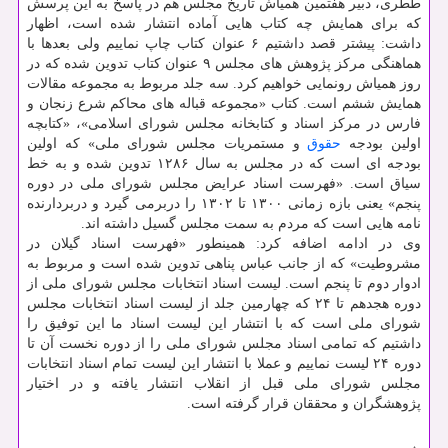
ططری، دبیر هفتمین همیاش تاریخ مجلس هم در پاسخ به این پرسش
كه برای همایش چه كتاب هایی آماده انتشار شده است، اظهار
داشت: پیشتر قصد داشتیم ۶ عنوان كتاب چاپ نماییم ولی بعدها با
هماهنگی مركز پژوهش های مجلس ۹ عنوان كتاب تدوین شده كه در
روز همیاش رونمایی خواهیم كرد. سه جلد مربوط به مجموعه مقالات
همایش ششم است. كتاب «مجموعه قباله های محاكم شرع زنجان و
فارس در مركز اسناد و كتابخانه مجلس شورای اسلامی»، «كتابچه
اولین بودجه
حقوق
و مستمریات مجلس شورای ملی» كه اولین
بودجه ای است كه در مجلس به سال ۱۲۸۶ تدوین شده و به خط
سیاق است. «فهرست اسناد عرایض مجلس شورای ملی در دوره
پنجم» یعنی بازه زمانی ۱۳۰۰ تا ۱۳۰۲ را دربرمی گیرد و دربردارنده
نامه هایی است كه مردم به سمت مجلس گسیل داشته اند.
وی در ادامه اضافه كرد: همینطور «فهرست اسناد گیلان در
مشروطیت» كه از جانب عباس پناهی تدوین شده است و مربوط به
ادوار دوم تا پنجم است. لیست اسناد انتخابات مجلس شورای ملی از
دوره هجدهم تا ۲۴ كه چهارمین جلد از لیست اسناد انتخابات مجلس
شورای ملی است كه با انتشار این لیست اسناد ما این توفیق را
داشتیم كه تمامی اسناد مجلس شورای ملی را از دوره نخست آن تا
دوره ۲۴ لیست نماییم و عملا با انتشار این لیست تمام اسناد انتخابات
مجلس شورای ملی قبل از انقلاب انتشار یافته و در اختیار
پژوهشگران و محققان قرار گرفته است.