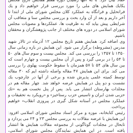
یكایك همایش های ملی را مورد بررسی قرار خواهیم داد و یك
فراتحلیل و فرانگاه به عملكرد كلان مجلس شورای ملی از ابتدا تا
آخر داریم و بعد از آن وارد بحث و بررسی مجلس سنا و متعاقب آن
شرایطی پیش بیاید كه به ظرفیت ها، عملكردها و مصوبات مجلس
شورای اسلامی در دوره های مختلف از جانب پژوهشگران و محققان
باشیم.
وی اضافه كرد: همایش هفتم تاریخ مجلس ۱۲ آذرماه در تالار شهید
مدرس (مشروطه) برگزار می شود. این همایش در بازه زمانی سال
۱۳۵۰ تا ۱۳۵۷ را بررسی می كند. مجلس بیست و سوم سال های ۵۰
تا ۵۴ را در برمی گیرد و پس از آن مجلس بیست و چهارم است كه
بین سال های ۵۴ تا ۵۷ همزمان با سقوط حكومت پهلوی را بررسی
می كند. برای این همایش ۴۷ مقاله واصله داشته ایم كه ۳۰ مقاله
توسط كمیته علمی پذیرش شده و برخی از آنها در چارچوب یك
نشست و دو پنل در همایش عرضه خواهد شد. چهار مقاله هم در
مجلدات بهارستان انتشار می یابد. پس از پنل نخست هم به «تك
حزبی شدن ایران و تاسیس حزب رستاخیز» و «رویكرد به تحقیقات و
عملكرد مجلس در آستانه شكل گیری در پیروزی انقلاب» خواهیم
پرداخت.
رئیس كتابخانه، موزه و مركز اسناد مجلس شورای اسلامی افزود:
این همایش با عرضه مقالات به بررسی مجلس ۲۳ و ۲۴ می پردازد و
تابحال در مجلدات گوناگونی از مجموعه مقالات همایش ها انتشار
یافته است. در این همایش نمایندگان مجلس شورای اسلامی،