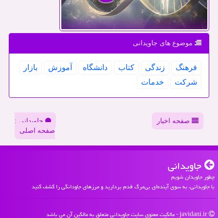
موضوع های جاویدانی
فرهنگ
زندگی
كتاب
دانشگاه
آموزش
بازار
شركت
خدمات
صفحه اخبار
جاویدانی :
صفحه اصلی
جاویدانی
چطور جاویدان شویم
با جاویدانی، به سوی آینده‌ای بی‌مرگ قدم بردارید و مرزهای جاودانگی را کشف کنید
javidani.ir - مالکیت معنوی سایت جاویدانی متعلق به مالکین آن می باشد