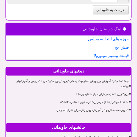
بفرست به جاویدانی
لینک دوستان جاویدانی
حوزه های انتخابیه مجلس
فیش حج
قیمت بیسیم موتورولا
دیدنیهای جاویدانی
بخشنامه جدید آموزش وپرورش ممنوعیت به کار گیری نیروی جدید حق التدریس و آموزشیار
نهضت
بزرگترین اشتباه بیماران دچار فشارخون بالا
انتقاد اصولگرایانه از دوبرابرشدن حقوق استادن دانشگاه
تدوین سه سناریو در آموزش وپرورش برای شرایط بحرانی
چالشیهای جاویدانی