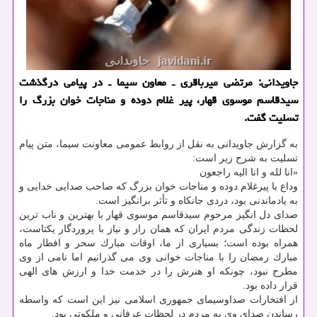
جاویدانی: مرتضی میرباقری ـ معاون سیما ـ در پیامی درگذشت
سیدقاسم موسوی قهار، پیر غلام دوده و مناجات خوان بزرگ را
تسلیت گفت.
به گزارش جاویدانی به نقل از روابط عمومی معاونت سیما، متن پیام
تسلیت به شرح زیر است:
«انا لله و انا الیه راجعون
وداع با پیرغلام دوده و مناجات خوان بزرگ كه صاحب صدایی خدایی و
به یادماندنی بود، دردی جانكاه و تأثر برانگیز است.
صدای دل انگیز مرحوم سیدقاسم موسوی قهار با بهترین و ناب ترین
لحظات زندگی مردم ایران كه همان راز و نیاز با پروردگار یكتاست،
همراه بوده است؛ بسیاری از ما، اوقات مبارك سحر و افطار ماه
مبارك رمضان را با مناجات خوانی وی می گذرانیم اما نامی از وی
مطرح نبود، چونكه او هنرش را در خدمت خدا و ارزش های الهی
قرار داده بود.
از افتخارات صداوسیمای جمهوری اسلامی نیز این است كه واسطه
رساندن صدای وی به مردم در لحظات عرفانی و ملكوتی بود.