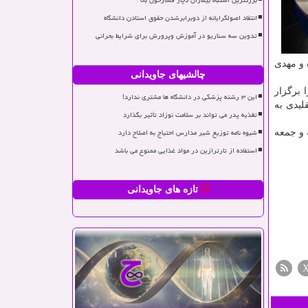
بزرگترین اشتباه بیماران دچار فشارخون بالا
انتقاد اصولگرایانه از دوبرابرشدن حقوق استادن دانشگاه
تدوین سه سناریو در آموزش وپرورش برای شرایط بحرانی
 و مهدی
چالشیهای جاویدانی
۱ سال رقابت خویش را برگزار
این ۳ رشته پزشکی در دانشگاه ها مشتری ندارد!
لیدی به
تغذیه پدر می تواند بر سلامت نوزاد تأثیر بگذارد
شیوه نامه توزیع شیر مدارس احتیاج به اصلاح دارد
 و جمعه
استفاده از تارترازین در مواد غذایی ممنوع می باشد
تازه های جاویدانی