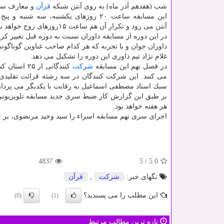
شب (هفدهم آذر ماه) به روی آنتن شبكه
قرآن
و معارف سی
این مسابقه ساعت ۲۰ روزهای یكشنبه، سه شنبه 
آنتن می رود و تكرار آن هم ساعت ۱۵روزهای زوج خواهد بود.
در این دوره از مسابقه داوران نسبت به دوره قبل تغییر كرد
داوران جوان و با تجربه كه هر كدام صاحب عناوین گوناگون
غلام نژاد تیم داوری این دوره را تشكیل می دهد.
در فصل نهم این مسابقه
شركت
می كنند. این شركت كنندگان در سه رشته قرائت تقلیدی 
سبك استاد مصطفی اسماعیل به رقابت با یكدیگر می پردازند. پیشبینی می شود ا
بر طبق این گزارش كار ضبط سری جدید مسابقه تلویزیونی
هر هفته خواهد بود.
اجرای سری نهم مسابقه اسراء را سید وحید مرتضوی، بر عهد
4837
5
/
5.0
تگهای خبر:
شركت
,
قرآن
این مطلب را می پسندید؟
(0)
(1)
تازه ترین مطالب مرتبط