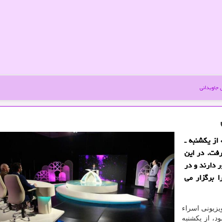
جاویدانی
از یكشنبه ـ
فت. در این
ستان كشور حضور دارند و در
ابت خویش را برگزار می
یزیونی اسراء
د، از یكشنبه