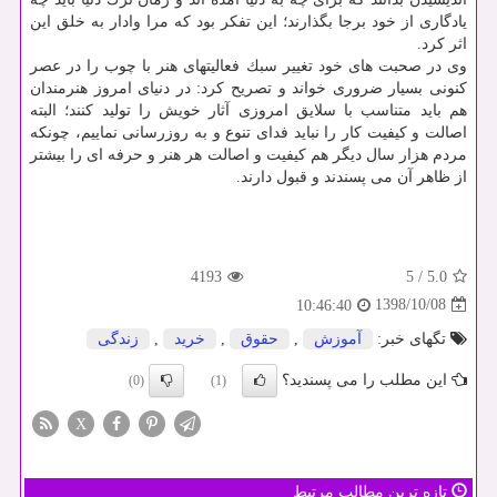
یادگاری از خود برجا بگذارند؛ این تفكر بود كه مرا وادار به خلق این
اثر كرد.
وی در صحبت های خود تغییر سبك فعالیتهای هنر با چوب را در عصر
كنونی بسیار ضروری خواند و تصریح كرد: در دنیای امروز هنرمندان
هم باید متناسب با سلایق امروزی آثار خویش را تولید كنند؛ البته
اصالت و كیفیت كار را نباید فدای تنوع و به روزرسانی نماییم، چونكه
مردم هزار سال دیگر هم كیفیت و اصالت هر هنر و حرفه ای را بیشتر
از ظاهر آن می پسندند و قبول دارند.
4193
5
/
5.0
1398/10/08
10:46:40
تگهای خبر:
آموزش
,
حقوق
,
خرید
,
زندگی
این مطلب را می پسندید؟
(0)
(1)
X
تازه ترین مطالب مرتبط