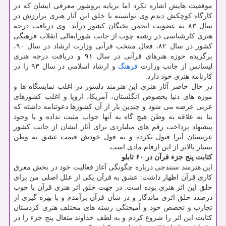
موفقیت هایش اشاره نكرد اما برپایه بروشور معرفی ایشان كه در
كارگاه كوچكش دیدم وی توانسته با خلق این آثار هنری پرارزش در
سال ۸۳ به عضویت انجمن نخبگان كشور درآید. وی دریافت درجه
هنری كارشناسی در رشته چوب از جانب شورایعالی انقلاب فرهنگی
كشور در سال ۸۲، فعال منتخب قرآنی وزارت ارشاد در سال ۹۰،
برگزیده حوزه هنرهای قرآنی در سال ۹۱ و دریافت درجه هنری
لیسانس از جانب وزارت
فرهنگ
و ارشاد اسلامی در سال ۹۳ را در
كارنامه هنری خود دارد.
در حال حاضر آثار هنری این هنرمند دلسوز در اغلب نمایشگاه ها و
موزه های دنیا بخصوص انگلستان، آمریكا، اروپا و اغلب كشورهای
عربی عرضه می شود و چندین بار از آن كشورها دعوتنامه داشته كه
بنا به علاقه به وطن هیچ گاه به آنها جواب مثبت نداده و با وجود
پیشنهاد پرداخت رقم های میلیاردی برای آثار ایشان از جانب كشور
عربستان آنرا قبول نكرده و به قول خودش قیمت عشق به وطن
بسیار بالاتر از این ارقام مادی است.
كتابت پنج جزء قرآن در ۶۰ تابلو
این هنرمند سنندجی درباره چگونگی آغاز فعالیت خود در بخش معرق
كاری قرآن اظهار داشت: عشق به قرآن یكی از علل اصلی من برای
خلق این اثر هنری بوده است. در جهت خلق اثر هنری قرآن با چوب
درصدد خلق اثری ماندگار و در شأن قرآن برآمدم و با بهره گیری از
تجارب و تخصص خود و آمیختگی رشته های مختلف هنری كردستان
كتابت این اثر را شروع كردم و به لطف خداوند متعال پنج جزء را در