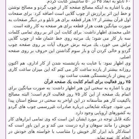
۶۰ تابلو به ابعاد ۳۵ در ۵۰ سانتیمتر كتابت كردم.
وی با اشاره به اینكه مصالح صفحه كار از چوب گردو و مصالح نوشتن
و خط این اثر پرارزش از چوب گلابی است اضافه كرد: برای صفحات
اول قرآن بیشتر از ۱۲ هزار قطعه برای هر تابلو و در دیگر صفحات به
صورت میانگین هفت هزار قطعه برای هر صفحه به كار رفته است.
علی محمدی اظهار داشت: برای كتابت این اثر بر روی تمامی كلمات
سه بار كار می شود؛ یك مرتبه روی خط عثمان طه از چوب گلابی
تراش می خورد، یك مرتبه برش حروف آیات بر روی صفحه چوب
گردو و خالی كردن آن و بار سوم گذاشتن این حروف بر روی صفحه
اصلی.
وی اظهار نمود: با عنایت به بازنشسته شدن از كار اداری، هم اكنون
روزانه بیشتر از یازده ساعت كار می كنم كه این میزان ساعت كاری
در پیش از بازنشستگی هشت ساعت بود.
۷۵ روز فعالیت برای اتمام كتابت یك صفحه قرآن
وی با اشاره به سختی این هنر اظهار داشت: به صورت میانگین برای
اتمام یك صفحه از این كار ۷۵ روز فعالیت لازم است؛ البته مصالح
باكیفیت كار هم متأسفانه در این اواخر به سختی در سطح استان پیدا
می شود، چونكه شایعاتی درباره صادرات غیررسمی چوب های گردو
به كشورهای اروپایی وجود دارد.
نكته قابل توجه در مورد ایشان این است كه وی تمامی ابزارهای كار
خویش را مانند سوهان و اره درست می كند و بر این باور است كه
استادكار باید ابزار كار خویش را متناسب با خواسته های خودش در
انجام كار تهیه نماید.