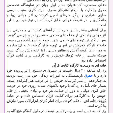
«علی محمدی» كه عنوان مقام اول جهان در نمایشگاه تخصصی
معرق را دارد، با آمیختن هنرهای معرق، نازك كاری، منبت، ارسی
سازی، نجاری و دیگر هنرهای اصیل كردستان اثر جهانی زیبا و
ماندگاری را در عرصه قرآنی خلق كرده كه در نوع خود بی نظیر
است.
برای آشنایی بیشتر با این هنرمند نام آشنای كردستانی و معرفی این
اثر جهانی راه یكی از محله های قدیمی سنندج را در پیش می گیریم.
پس از گذر از كوچه های قدیمی شهر به محله «جورآباد» می رسیم.
خانه و كارگاه كوچكش در انتهای كوچه قرار گرفته، خانه ای ساده و
به دور از هر گونه آلایش و تظاهر دنیایی، اما خانه دلش بزرگ است
چونكه بخشی از خانه كوچك خویش را به كارگاهی برای كتابت قرآن
اختصاص داده بود.
خانه ای به وسعت كارگاه كتابت قرآن
وی كه سابقه ۳۰ سال خدمت در شهرداری سنندج را در پرونده خود
دارد و با
حقوق
بازنشستگی به امورات زندگی خود می رسد، نزدیك
به چهار دهه از عمر گرانمایه خویش را در عرصه هنر گذرانده است.
بسیار جای تأمل دارد كه با وجود تلاشهای شبانه روزی خود در عرصه
خلق اثری جهانی به دور از حمایت هر فرد و نهادی بخشی از خانه
خویش را به كارگاهی برای كتابت قرآن اختصاص داده و در حیاط
كوچك خانه اش اتاقكی كوچك برای انبار كردن ابزارآلات مورد نیازش
بنا كرده است.
وی كه به دنبال اسم و رسم دنیایی نیست در طول گفتگو هیچ گاه به