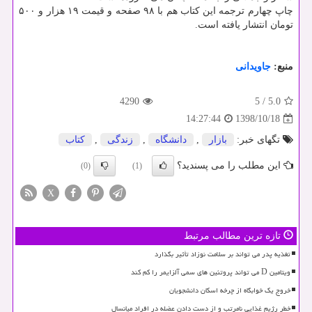
چاپ چهارم ترجمه این كتاب هم با ۹۸ صفحه و قیمت ۱۹ هزار و ۵۰۰
تومان انتشار یافته است.
منبع:
جاویدانی
4290
5
/
5.0
1398/10/18
14:27:44
تگهای خبر:
بازار
,
دانشگاه
,
زندگی
,
كتاب
این مطلب را می پسندید؟
(0)
(1)
X
تازه ترین مطالب مرتبط
تغذیه پدر می تواند بر سلامت نوزاد تأثیر بگذارد
ویتامین D می تواند پروتئین های سمی آلزایمر را کم کند
خروج یک خوابگاه از چرخه اسکان دانشجویان
خطر رژیم غذایی نامرتب و از دست دادن عضله در افراد میانسال