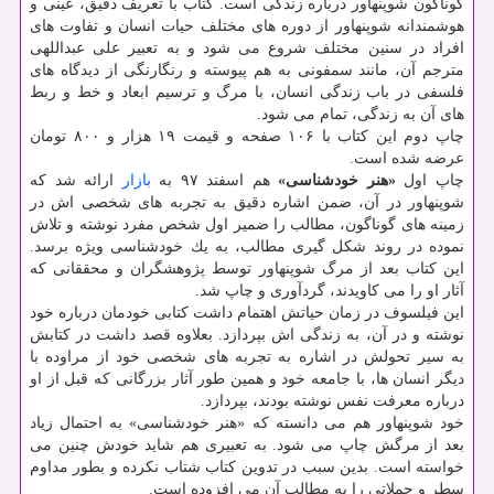
گوناگون شوپنهاور درباره زندگی است. كتاب با تعریف دقیق، عینی و
هوشمندانه شوپنهاور از دوره های مختلف حیات انسان و تفاوت های
افراد در سنین مختلف شروع می شود و به تعبیر علی عبداللهی
مترجم آن، مانند سمفونی به هم پیوسته و رنگارنگی از دیدگاه های
فلسفی در باب زندگی انسان، با مرگ و ترسیم ابعاد و خط و ربط
های آن به زندگی، تمام می شود.
چاپ دوم این كتاب با ۱۰۶ صفحه و قیمت ۱۹ هزار و ۸۰۰ تومان
عرضه شده است.
چاپ اول
«هنر خودشناسی»
هم اسفند ۹۷ به
بازار
ارائه شد كه
شوپنهاور در آن، ضمن اشاره دقیق به تجربه های شخصی اش در
زمینه های گوناگون، مطالب را ضمیر اول شخص مفرد نوشته و تلاش
نموده در روند شكل گیری مطالب، به یك خودشناسی ویژه برسد.
این كتاب بعد از مرگ شوپنهاور توسط پژوهشگران و محققانی كه
آثار او را می كاویدند، گردآوری و چاپ شد.
این فیلسوف در زمان حیاتش اهتمام داشت كتابی خودمان درباره خود
نوشته و در آن، به زندگی اش بپردازد. بعلاوه قصد داشت در كتابش
به سیر تحولش در اشاره به تجربه های شخصی خود از مراوده با
دیگر انسان ها، با جامعه خود و همین طور آثار بزرگانی كه قبل از او
درباره معرفت نفس نوشته بودند، بپردازد.
خود شوپنهاور هم می دانسته كه «هنر خودشناسی» به احتمال زیاد
بعد از مرگش چاپ می شود. به تعبیری هم شاید خودش چنین می
خواسته است. بدین سبب در تدوین كتاب شتاب نكرده و بطور مداوم
سطر و جملاتی را به مطالب آن می افزوده است.