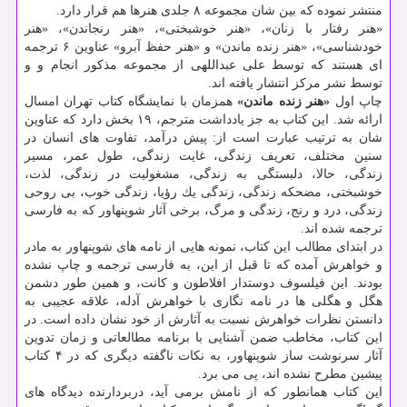
منتشر نموده كه بین شان مجموعه ۸ جلدی هنرها هم قرار دارد.
«هنر رفتار با زنان»، «هنر خوشبختی»، «هنر رنجاندن»، «هنر
خودشناسی»، «هنر زنده ماندن» و «هنر حفظ آبرو» عناوین ۶ ترجمه
ای هستند كه توسط علی عبداللهی از مجموعه مذكور انجام و و
توسط نشر مركز انتشار یافته اند.
چاپ اول
«هنر زنده ماندن»
همزمان با نمایشگاه كتاب تهران امسال
ارائه شد. این كتاب به جز یادداشت مترجم، ۱۹ بخش دارد كه عناوین
شان به ترتیب عبارت است از: پیش درآمد، تفاوت های انسان در
سنین مختلف، تعریف زندگی، غایت زندگی، طول عمر، مسیر
زندگی، حالا، دلبستگی به زندگی، مشغولیت در زندگی، لذت،
خوشبختی، مضحكه زندگی، زندگی یك رؤیا، زندگی خوب، بی روحی
زندگی، درد و رنج، زندگی و مرگ، برخی آثار شوپنهاور كه به فارسی
ترجمه شده اند.
در ابتدای مطالب این كتاب، نمونه هایی از نامه های شوپنهاور به مادر
و خواهرش آمده كه تا قبل از این، به فارسی ترجمه و چاپ نشده
بودند. این فیلسوف دوستدار افلاطون و كانت، و همین طور دشمن
هگل و هگلی ها در نامه نگاری با خواهرش آدله، علاقه عجیبی به
دانستن نظرات خواهرش نسبت به آثارش از خود نشان داده است. در
این كتاب، مخاطب ضمن آشنایی با برنامه مطالعاتی و زمان تدوین
آثار سرنوشت ساز شوپنهاور، به نكات ناگفته دیگری كه در ۴ كتاب
پیشین مطرح نشده اند، پی می برد.
این كتاب همانطور كه از نامش برمی آید، دربردارنده دیدگاه های