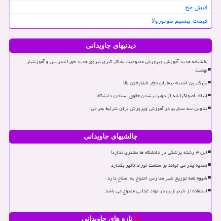
فیش حج
قیمت بیسیم موتورولا
دیدنیهای جاویدانی
بخشنامه جدید آموزش وپرورش ممنوعیت به کار گیری نیروی جدید حق التدریس و آموزشیار
نهضت
بزرگترین اشتباه بیماران دچار فشارخون بالا
انتقاد اصولگرایانه از دوبرابرشدن حقوق استادن دانشگاه
تدوین سه سناریو در آموزش وپرورش برای شرایط بحرانی
چالشیهای جاویدانی
این ۳ رشته پزشکی در دانشگاه ها مشتری ندارد!
تغذیه پدر می تواند بر سلامت نوزاد تأثیر بگذارد
شیوه نامه توزیع شیر مدارس احتیاج به اصلاح دارد
استفاده از تارترازین در مواد غذایی ممنوع می باشد
تازه های جاویدانی