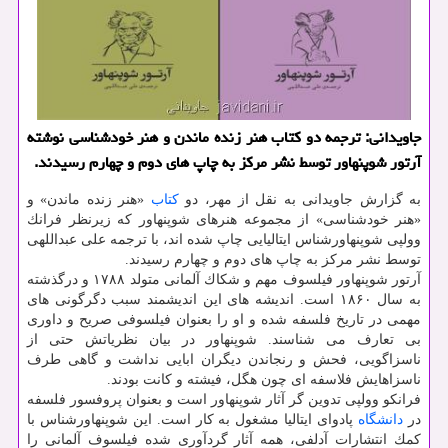
جاویدانی: ترجمه دو كتاب هنر زنده ماندن و هنر خودشناسی نوشته
آرتور شوپنهاور توسط نشر مركز به چاپ های دوم و چهارم رسیدند.
به گزارش جاویدانی به نقل از مهر، دو
كتاب
«هنر زنده ماندن» و
«هنر خودشناسی» از مجموعه هنرهای شوپنهاور كه زیرنظر فرانك
وولپی شوپنهاورشناس ایتالیایی چاپ شده اند، با ترجمه علی عبداللهی
توسط نشر مركز به چاپ های دوم و چهارم رسیدند.
آرتور شوپنهاور فیلسوف مهم و شكاك آلمانی متولد ۱۷۸۸ و درگذشته
به سال ۱۸۶۰ است. اندیشه های این اندیشمند سبب دگرگونی های
مهمی در تاریخ فلسفه شده و او را بعنوان فیلسوفی صریح و داوری
بی تعارف می شناسند. شوپنهاور در بیان نظریاتش حتی از
ناسزاگویی، فحش و رنجاندن دیگران ابایی نداشت و گاهی طرف
ناسزاهایش فلاسفه ای چون هگل، فیشته و كانت بودند.
فرانكو وولپی تدوین گر آثار شوپنهاور است و بعنوان پروفسور فلسفه
در
دانشگاه
پادوای ایتالیا مشغول به كار است. این شوپنهاورشناس با
كمك انتشارات آدلفی، همه آثار گردآوری شده فیلسوف آلمانی را