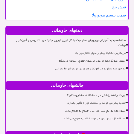
فیش حج
قیمت بیسیم موتورولا
دیدنیهای جاویدانی
بخشنامه جدید آموزش وپرورش ممنوعیت به کار گیری نیروی جدید حق التدریس و آموزشیار
نهضت
بزرگترین اشتباه بیماران دچار فشارخون بالا
انتقاد اصولگرایانه از دوبرابرشدن حقوق استادن دانشگاه
تدوین سه سناریو در آموزش وپرورش برای شرایط بحرانی
چالشیهای جاویدانی
این ۳ رشته پزشکی در دانشگاه ها مشتری ندارد!
تغذیه پدر می تواند بر سلامت نوزاد تأثیر بگذارد
شیوه نامه توزیع شیر مدارس احتیاج به اصلاح دارد
استفاده از تارترازین در مواد غذایی ممنوع می باشد