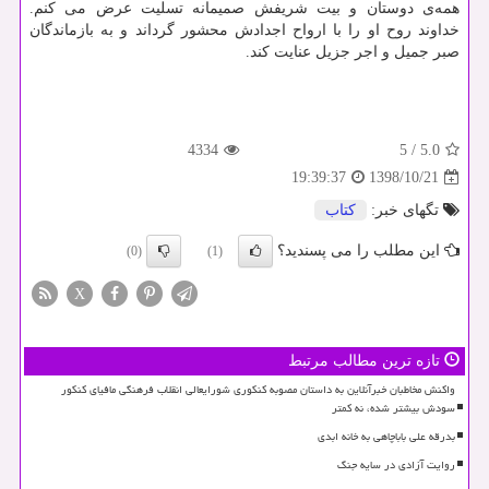
همه‌ی دوستان و بیت شریفش صمیمانه تسلیت عرض می كنم.
خداوند روح او را با ارواح اجدادش محشور گرداند و به بازماندگان
صبر جمیل و اجر جزیل عنایت كند.
4334
5
/
5.0
1398/10/21
19:39:37
تگهای خبر:
كتاب
این مطلب را می پسندید؟
(0)
(1)
X
تازه ترین مطالب مرتبط
واکنش مخاطبان خبرآنلاین به داستان مصوبه کنکوری شورایعالی انقلاب فرهنگی مافیای کنکور
سودش بیشتر شده، نه کمتر
بدرقه علی باباچاهی به خانه ابدی
روایت آزادی در سایه جنگ