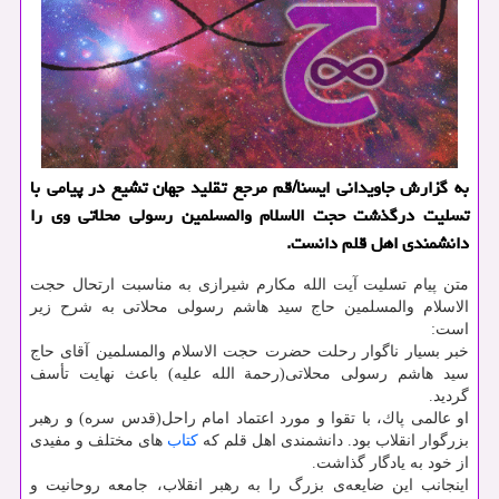
به گزارش جاویدانی ایسنا/قم مرجع تقلید جهان تشیع در پیامی با
تسلیت درگذشت حجت الاسلام والمسلمین رسولی محلاتی وی را
دانشمندی اهل قلم دانست.
متن پیام تسلیت آیت الله مكارم شیرازی به مناسبت ارتحال حجت
الاسلام والمسلمین حاج سید هاشم رسولی محلاتی به شرح زیر
است:
خبر بسیار ناگوار رحلت حضرت حجت الاسلام والمسلمین آقای حاج
سید هاشم رسولی محلاتی(رحمة الله علیه) باعث نهایت تأسف
گردید.
او عالمی پاك، با تقوا و مورد اعتماد امام راحل(قدس سره) و رهبر
بزرگوار انقلاب بود. دانشمندی اهل قلم كه
كتاب
های مختلف و مفیدی
از خود به یادگار گذاشت.
اینجانب این ضایعه‌ی بزرگ را به رهبر انقلاب، جامعه روحانیت و