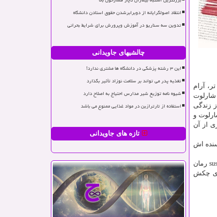
بزرگترین اشتباه بیماران دچار فشارخون بالا
انتقاد اصولگرایانه از دوبرابرشدن حقوق استادن دانشگاه
تدوین سه سناریو در آموزش وپرورش برای شرایط بحرانی
چالشیهای جاویدانی
این ۳ رشته پزشکی در دانشگاه ها مشتری ندارد!
تغذیه پدر می تواند بر سلامت نوزاد تأثیر بگذارد
ر، آرام
شیوه نامه توزیع شیر مدارس احتیاج به اصلاح دارد
 شارلوت
استفاده از تارترازین در مواد غذایی ممنوع می باشد
ز زندگی
ارلوت و
ی از آن
تازه های جاویدانی
سنده اش
«آدام میتزنر» ساكن نیویورك سیتی است كه در منهتن به حرفه ی وكالت مشغول و نویسنده ی چندین رمان معروف است. مجله ی suspense رمان
دریافت جایزه ی چكش