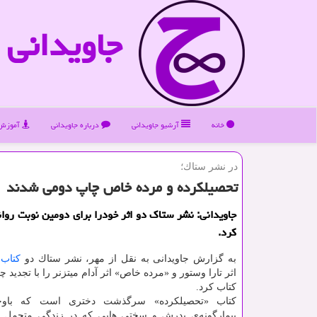
جاویدانی
خانه
آرشیو جاویدانی
درباره جاویدانی
آموزش 
در نشر ستاك؛
تحصیلكرده و مرده خاص چاپ دومی شدند
جاویدانی: نشر ستاك دو اثر خودرا برای دومین نوبت روانه
كرد.
به گزارش جاویدانی به نقل از مهر، نشر ستاك دو
كتاب
«
اثر تارا وستور و «مرده خاص» اثر آدام میتزنر را با تجدید 
كتاب كرد.
كتاب «تحصیلكرده» سرگذشت دختری است كه باوجو
بیمارگونه‌ی پدرش و سختی هایی كه در زندگی متحمل 