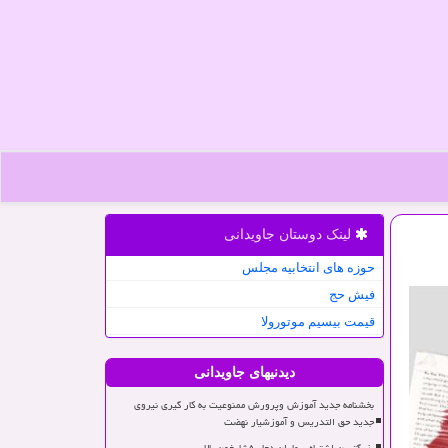
لینک دوستان جاویدانی
حوزه های انتخابیه مجلس
فیش حج
قیمت بیسیم موتورولا
دیدنیهای جاویدانی
بخشنامه جدید آموزش وپرورش ممنوعیت به کار گیری نیروی
جدید حق التدریس و آموزشیار نهضت