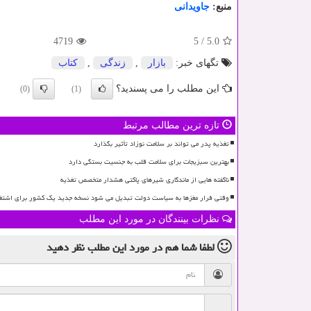
منبع:
جاویدانی
4719
5
/
5.0
تگهای خبر:
بازار
,
زندگی
,
كتاب
این مطلب را می پسندید؟
(0)
(1)
تازه ترین مطالب مرتبط
تغذیه پدر می تواند بر سلامت نوزاد تأثیر بگذارد
بهترین سبزیجات برای سلامت قلب به جنسیت بستگی دارد
ناگفته هایی از ماندگاری شیرهای پاکتی هشدار متخصص تغذیه
وقتی فرار مغزها به سیاست دولت تبدیل می شود نسخه جدید یک کشور برای اشتغ
نظرات بینندگان در مورد این مطلب
لطفا شما هم
در مورد این مطلب
نظر دهید