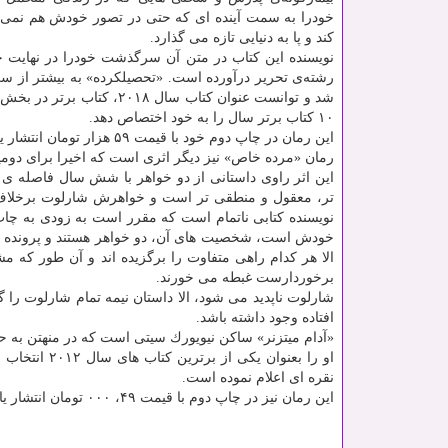
خودرا به سمت آینده ای كه حتی در تصور خودش هم نمی گ
كند و پا به دنیایی تازه می گذارد.
نویسنده این كتاب در متن آن سرگذشت خودرا در نهایت چ
رشته‌ی تحریر درآورده است. «تحصیلكرده» به بیشتر از س
شد و توانست عنوان كتاب سال ۲۰۱۸، كتاب
۱۰ كتاب برتر سال را به خود اختصاص دهد.
این رمان در چاپ دوم خود با قیمت ۵۹ هزار تومان انتشار یافته است.
رمان «مرده خاص» نیز دیگر اثری است كه اخیرا برای دو
این اثر راوی داستانی از دو خواهر با شش سال فاصله ی 
تر، معقول و منطقی تر است و خواهرش شارلوت برخلاف او
نویسنده كتابی ناتمام است كه مقرر است به زودی به چا
خودش است، شخصیت های آن، دو خواهر هستند و پرونده ق
الا هر كدام راهی متفاوت را برگزیده اند و آن طور كه 
برخوردارست غبطه می خورند.
شارلوت ناپدید می شود، الا داستان نیمه تمام شارلوت را 
افتاده وجود داشته باشد.
نقره ای اعلام نموده است.
این رمان نیز در چاپ دوم با قیمت ۴۹، ۰۰۰ تومان انتشار یافته است.