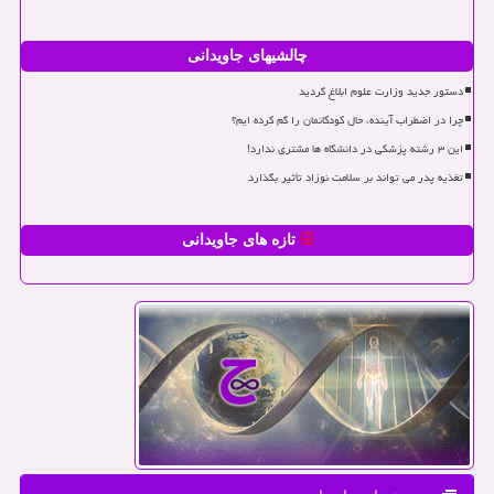
چالشیهای جاویدانی
دستور جدید وزارت علوم ابلاغ گردید
چرا در اضطراب آینده، حال کودکانمان را گم کرده ایم؟
این ۳ رشته پزشکی در دانشگاه ها مشتری ندارد!
تغذیه پدر می تواند بر سلامت نوزاد تأثیر بگذارد
تازه های جاویدانی