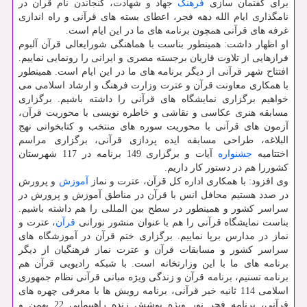
برای گفتمان سازی
فرهنگ
جهاد و شهادت، گنجاندن نام قرآن در
نامگذاری ایام الله دهه فجر، اعطای بسته های قرآنی و راه اندازی
غرفه های قرآنی همچون برنامه های ما در این ایام است.
او اظهار داشت: همینطور بناست با هماهنگی شورایعالی قرآن آلبوم
فرازهایی از تلاوت قاریان برجسته مصری و ایرانی را رونمایی نماییم.
افتتاح شهر قرآنی از دیگر برنامه های ما در این ایام است. همینطور
با همكاری معاونت قرآن و عترت وزارت فرهنگ و ارشاد اسلامی می
خواهیم برگزاری نمایشگاه های قرآنی را داشته باشیم. برگزاری
مسابقه هنری عكاسی و نقاشی و خاطره نویسی با محوریت قرآن،
آزمون های قرآنی با محوریت سوره های منتخب و كتابخوانی نهج
البلاغه، طراحی مسابقه ایده پردازی قرآنی، برگزاری مراسم
اختتامیه
جشنواره
آیات و برگزاری 149 برنامه در 117 شهرستان
كشوررا هم در دستور كار داریم.
وی افزود: با همكاری اداره كل قرآن، عترت و نماز
آموزش
و پرورش
در صدد هستیم محافل انس با قرآن در مناطق آموزش و پرورش در
سراسر كشور و همینطور در سطح بین المللی را هم داشته باشیم.
بناست نمایشگاه قرآنی را هم با عنوان منشور نورانی
قرآن
، عترت و
نماز در مدارس برپا نماییم. برگزاری ختم قرآن در آموزشگاه های
سراسر كشور و مسابقات قرآن و عترت نماز فرهنگیان از دیگر
برنامه های ما با این وزارتخانه است. با شبكه رادیویی قرآن هم
برنامه تسنیم، برنامه قرآن و زندگی ویژه مبانی قرآنی نظام جمهوری
اسلامی 114 ثانیه خبر قرآنی، برنامه رویش ها با معرفی چهره های
قرآنی، برنامه فجر نور ویژه پوشش زنده راهپیمایی 22 بهمن و