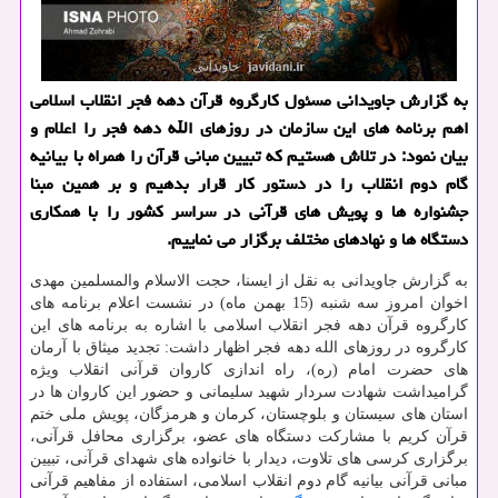
به گزارش جاویدانی مسئول كارگروه قرآن دهه فجر انقلاب اسلامی
اهم برنامه های این سازمان در روزهای الله دهه فجر را اعلام و
بیان نمود: در تلاش هستیم كه تبیین مبانی قرآن را همراه با بیانیه
گام دوم انقلاب را در دستور كار قرار بدهیم و بر همین مبنا
جشنواره ها و پویش های قرآنی در سراسر كشور را با همكاری
دستگاه ها و نهادهای مختلف برگزار می نماییم.
به گزارش جاویدانی به نقل از ایسنا، حجت الاسلام والمسلمین مهدی
اخوان امروز سه شنبه (15 بهمن ماه) در نشست اعلام برنامه های
كارگروه قرآن دهه فجر انقلاب اسلامی با اشاره به برنامه های این
كارگروه در روزهای الله دهه فجر اظهار داشت: تجدید میثاق با آرمان
های حضرت امام (ره)، راه اندازی كاروان قرآنی انقلاب ویژه
گرامیداشت شهادت سردار شهید سلیمانی و حضور این كاروان ها در
استان های سیستان و بلوچستان، كرمان و هرمزگان، پویش ملی ختم
قرآن كریم با مشاركت دستگاه های عضو، برگزاری محافل قرآنی،
برگزاری كرسی های تلاوت، دیدار با خانواده های شهدای قرآنی، تبیین
مبانی قرآنی بیانیه گام دوم انقلاب اسلامی، استفاده از مفاهیم قرآنی