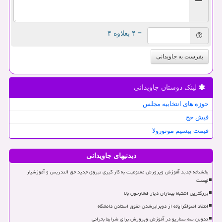
= ۴ بعلاوه ۴
بفرست به جاویدانی
لینک دوستان جاویدانی
حوزه های انتخابیه مجلس
فیش حج
قیمت بیسیم موتورولا
دیدنیهای جاویدانی
بخشنامه جدید آموزش وپرورش ممنوعیت به کار گیری نیروی جدید حق التدریس و آموزشیار
نهضت
بزرگترین اشتباه بیماران دچار فشارخون بالا
انتقاد اصولگرایانه از دوبرابرشدن حقوق استادن دانشگاه
تدوین سه سناریو در آموزش وپرورش برای شرایط بحرانی