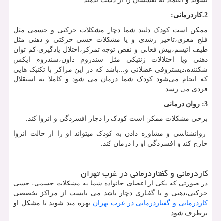
نشوند و اعتماد به نفسشان را از دست ندهند.
2.کاردرمانی:
ممکن است کودک دلبند شما دچار مشکلات حرکتی و جسمی مثل
فلج مغزی،تاخیر رشدی و یا مشکلات حسی حرکتی و ذهنی مثل
طیف اتیسم،بیش فعالی و نقص توجه تمرکز،اختلال یادگیری،کم توان
ذهنی ویا اختلالات ژنتیکی مثل سندروم داون،سندروم ایکس
شکننده،دیستروفی عضلانی و...باشد که در این مراکز با تکنیک هایی
که انجام می‌شود کودک شما درمان می شود و کاملا به استقلال
فردی می رسد.
3: روان درمانی
برخی مشکلات ممکن است کودک را دچار افسردگی و انزوا کند.
روانشناسی و مشاوره دادن به کودک میتواند او را از حالت انزوا
خارج کند و افسردگی او را درمان کند.
کاردرمانی و گفتاردرمانی در غرب تهران
در صورتی که یکی از اعضای خانواده شما به مشکلات جسمی، حسی
حرکتی،ذهنی و یا گفتاری دچار باشد می بایست از مراکز تخصصی
کاردرمانی و گفتاردرمانی در غرب تهران
بهره مند شوید تا مشکل او
برطرف شود.