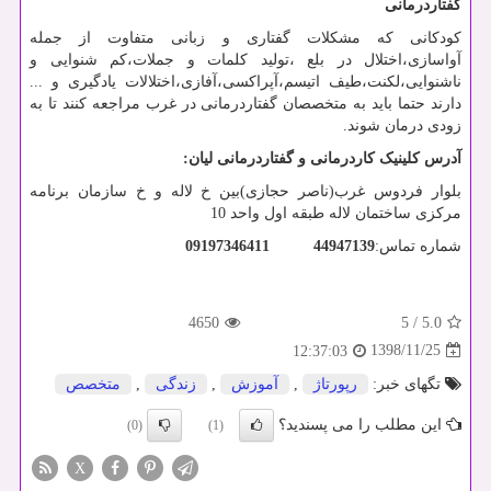
گفتاردرمانی
کودکانی که مشکلات گفتاری و زبانی متفاوت از جمله
آواسازی،اختلال در بلع ،تولید کلمات و جملات،کم شنوایی و
ناشنوایی،لکنت،طیف اتیسم،آپراکسی،آفازی،اختلالات یادگیری و ...
دارند حتما باید به متخصصان گفتاردرمانی در غرب مراجعه کنند تا به
زودی درمان شوند.
آدرس کلینیک کاردرمانی و گفتاردرمانی لیان:
بلوار فردوس غرب(ناصر حجازی)بین خ لاله و خ سازمان برنامه
مرکزی ساختمان لاله طبقه اول واحد 10
شماره تماس:
44947139
09197346411
4650
5
/
5.0
1398/11/25
12:37:03
تگهای خبر:
رپورتاژ
,
آموزش
,
زندگی
,
متخصص
این مطلب را می پسندید؟
(0)
(1)
X