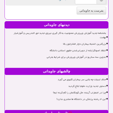
بفرست به جاویدانی
دیدنیهای جاویدانی
بخشنامه جدید آموزش وپرورش ممنوعیت به کار گیری نیروی جدید حق التدریس و آموزشیار
نهضت
بزرگترین اشتباه بیماران دچار فشارخون بالا
انتقاد اصولگرایانه از دوبرابرشدن حقوق استادن دانشگاه
تدوین سه سناریو در آموزش وپرورش برای شرایط بحرانی
چالشیهای جاویدانی
حذف لبنیات چه بلایی سر بیماران کلیوی می آورد
دستور جدید وزارت علوم ابلاغ گردید
چرا در اضطراب آینده، حال کودکانمان را گم کرده ایم؟
این ۳ رشته پزشکی در دانشگاه ها مشتری ندارد!