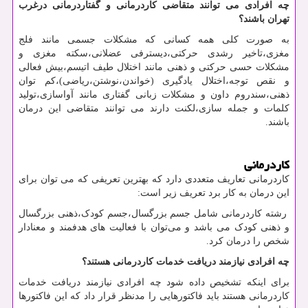
چه افرادی می توانند متقاضی کاردرمانی و گفتاردرمانی درغرب
تهران باشند؟
به صورت کلی همه کسانی که مشکلات جسمی مانند فلج
مغزی،تاخیر رشدی حرکتی،دیسترفی عضلانی،سکته مغزی و
مشکلات حسی حرکتی و ذهنی مانند اختلال طیف اتیسم،بیش فعالی
و نقص توجه،اختلال یادگیری (خواندن،نوشتن،ریاضی)،کم توان
ذهنی،سندروم داون و مشکلات زبانی گفتاری مانند آواسازی،تولید
کلمات و جمله سازی،لکنت دارند می توانند متقاضی این درمان
باشند.
کاردرمانی
کاردرمانی تعاریف متعددی دارد که بهترین تعریفی که می‌ توان برای
این درمان به کار برد تعریف زیر است:
رشته کاردرمانی شامل جسم بزرگسال،جسم کودک،ذهنی بزرگسال
و ذهنی کودک می باشد و می‌توان با فعالیت های هدفمند و معنادار
شخص را درمان کرد.
چه افرادی نیازمند دریافت خدمات کاردرمانی هستند؟
برای اینکه تشخیص داده شود چه افرادی نیازمند دریافت خدمات
کاردرمانی هستند باید فاکتورهایی را مدنظر قرار داد که این فاکتورها