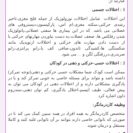
عبارتند از:
1 : اختلالات جسمی
این اختلالات شامل اختلالات نورولوژیک از جمله فلج مغزی،تاخیر
رشدی حرکتی،سکته مغزی،ام اس، پارکینسون،دیستروفی های
عضلانی می باشد. که در این بیماری ها سفتی عضلانی،پاتولوژیک
شدن رفلکس ها، ضعف عضلات،به دست نیاوردن مهارتهای حرکتی یا
از دست دادن مهارت های حرکتی و اختلالات ارتوپدیک مانند
شکستگی ها،کشیدگی تاندون،صافی کف پا،زانو پرانتزی،زانو
ضربدری،دررفتگی لگن و ... می شود.
2 : اختلالات حسی-حرکتی و ذهنی در کودکان
ممکن است کودک شما مشکلات حسی حرکتی و ذهنی(توجه تمرکز)
داشته باشد و نتواند برای مسئله خاصی به خوبی تمرکز کند و یا در
یادگیری مشکلاتی دارند و از اختلالات ذهنی در کودکان می توان به
پیش‌ فعالی، طیف اتیسم،اختلال یادگیری، کم توان ذهنی،سندروم
داون اشاره کرد.
وظیفه کاردرمانگر:
متخصص کاردرمانگر به همه افراد در همه سنین کمک می کند تا در
صورتی که ناتوانی خاصی دارند بتوانند بر آن ناتوانی غلبه کنند و کاملا
مستقل و درمان شوند.