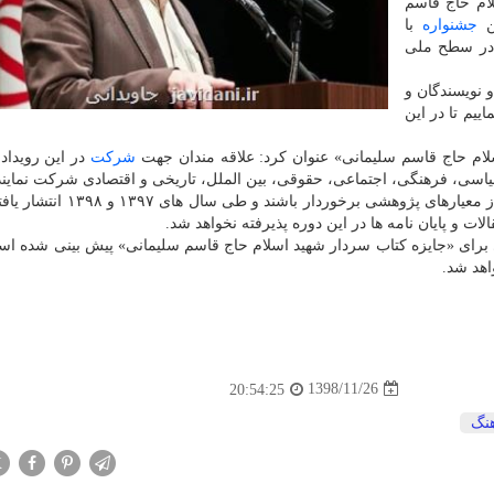
ام حاج قاسم
ین
جشنواره
با
 در سطح ملی
 نویسندگان و
یم تا در این
سلام حاج قاسم سلیمانی» عنوان كرد: علاقه مندان جهت
شركت
در این رویداد
اسی، فرهنگی، اجتماعی، حقوقی، بین الملل، تاریخی و اقتصادی شركت نمایند
وی متذكر شد: ذكر این نكته مهمست كه آثار ارسالی باید از معیارهای پژوهشی ب
 و پایان نامه ها در این دوره پذیرفته نخواهد شد.
ی برای «جایزه كتاب سردار شهید اسلام حاج قاسم سلیمانی» پیش بینی شده اس
اهد شد.
1398/11/26
20:54:25
نگ
X