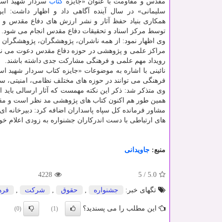
مقدس و مقاومت با عنوان «جایزه
كتاب
سردار شهید اسل
سلیمانی» در سال آینده آگاهی داد و اظهار داشت: ا
همكاری بنیاد حفظ آثار و نشر ارزش های دفاع مقدس و
توسط مركز اسناد و تحقیقات دفاع مقدس انجام می شود.
وی اظهار نمود: از همه ناشران، پژوهشگران، پژوهشگران و
مراكز علمی و پژوهشی در حوزه دفاع مقدس دعوت می نمای
رویداد مهم علمی و فرهنگی مشاركت جدی داشته باشند.
نائینی با اشاره به موضوعات «جایزه كتاب سردار شهید ا
فرهنگی می توانند در حوزه های مختلف نظامی، امنیتی، سی
همین طور هم اكنون كتاب های پژوهشی مد نظر است و مقالات
مشاور فرمانده كل سپاه پاسداران اضافه كرد: دبیرخانه ا
های ارتباطی با دست اندركاران جشنواره به زودی اعلام خو
منبع:
جاویدانی
4228
5
/
5.0
تگهای خبر:
جشنواره
,
حقوق
,
شركت
,
فره
این مطلب را می پسندید؟
(0)
(1)