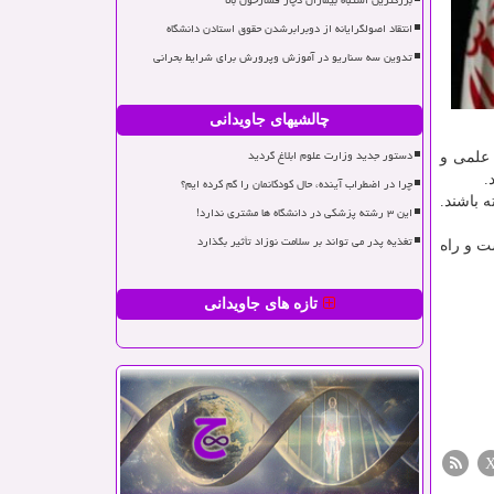
بزرگترین اشتباه بیماران دچار فشارخون بالا
انتقاد اصولگرایانه از دوبرابرشدن حقوق استادن دانشگاه
تدوین سه سناریو در آموزش وپرورش برای شرایط بحرانی
چالشیهای جاویدانی
دستور جدید وزارت علوم ابلاغ گردید
 علمی و
.
چرا در اضطراب آینده، حال کودکانمان را گم کرده ایم؟
رخوردار باشند و طی سال های ۱۳۹۷ و ۱۳۹۸ انتشار یافته باشند.
این ۳ رشته پزشکی در دانشگاه ها مشتری ندارد!
تغذیه پدر می تواند بر سلامت نوزاد تأثیر بگذارد
ت و راه
تازه های جاویدانی