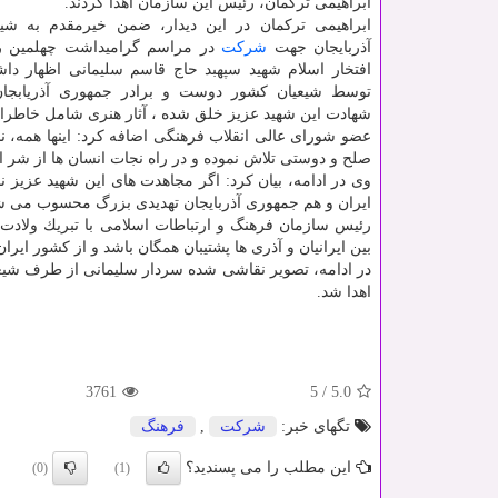
ابراهیمی تركمان، رئیس این سازمان اهدا كردند.
ابراهیمی تركمان در این دیدار، ضمن خیرمقدم به شی
آذربایجان جهت
شركت
در مراسم گرامیداشت چهلمین رو
افتخار اسلام شهید سپهبد حاج قاسم سلیمانی اظهار داش
توسط شیعیان كشور دوست و برادر جمهوری آذریابجان
شهادت این شهید عزیز خلق شده ‍، آثار هنری شامل خاطرات
عضو شورای عالی انقلاب فرهنگی اضافه كرد: اینها همه، 
صلح و دوستی تلاش نموده و در راه نجات انسان ها از 
وی در ادامه، بیان كرد: اگر مجاهدت های این شهید عزیز 
ایران و هم جمهوری آذربایجان تهدیدی بزرگ محسوب می ش
رئیس سازمان فرهنگ و ارتباطات اسلامی با تبریك ولاد
بین ایرانیان و آذری ها پشتیبان همگان باشد و از كشور ایران
در ادامه، تصویر نقاشی شده سردار سلیمانی از طرف شیعی
اهدا شد.
3761
5
/
5.0
تگهای خبر:
شركت
,
فرهنگ
این مطلب را می پسندید؟
(0)
(1)