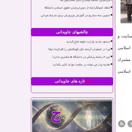
بزرگترین اشتباه بیماران دچار فشارخون بالا
انتقاد اصولگرایانه از دوبرابرشدن حقوق استادن دانشگاه
تدوین سه سناریو در آموزش وپرورش برای شرایط بحرانی
چالشیهای جاویدانی
سانیت و
دستور جدید وزارت علوم ابلاغ گردید
 اسلامی
چرا در اضطراب آینده، حال کودکانمان را گم کرده ایم؟
این ۳ رشته پزشکی در دانشگاه ها مشتری ندارد!
م مشترك
تغذیه پدر می تواند بر سلامت نوزاد تأثیر بگذارد
 اسلامی
تازه های جاویدانی