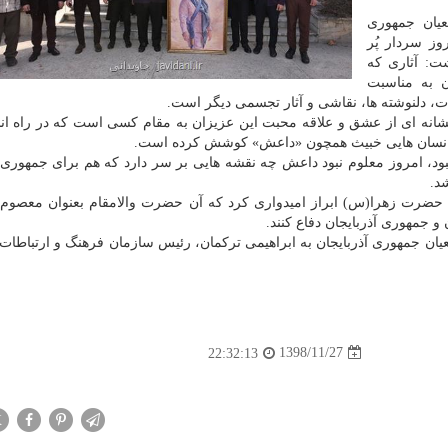
عیان جمهوری
ز سردار پُر
ت: آثاری كه
 به مناسبت
، دلنوشته ها، نقاشی و آثار تجسمی دیگر است.
نشانه ای از عشق و علاقه محبت این عزیزان به مقام كسی است كه در راه ان
شر انسان هایی خبیث همچون «داعش» كوشش كرده است.
نبود، امروز معلوم نبود داعش چه نقشه هایی بر سر دارد كه هم برای جمهوری
د.
ت حضرت زهرا(س) ابراز امیدواری كرد كه آن حضرت والامقام بعنوان معصو
 و جمهوری آذربایجان دفاع كنند.
ان جمهوری آذربایجان به ابراهیمی تركمان، رئیس سازمان فرهنگ و ارتباطات
1398/11/27
22:32:13
X