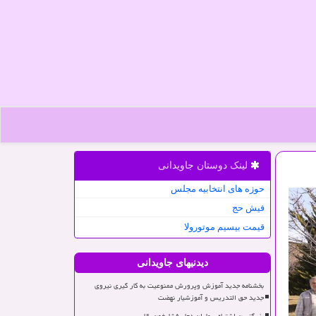
لینک دوستان جاویدانی
حوزه های انتخابیه مجلس
فیش حج
قیمت بیسیم موتورولا
دیدنیهای جاویدانی
بخشنامه جدید آموزش وپرورش ممنوعیت به کار گیری نیروی
جدید حق التدریس و آموزشیار نهضت