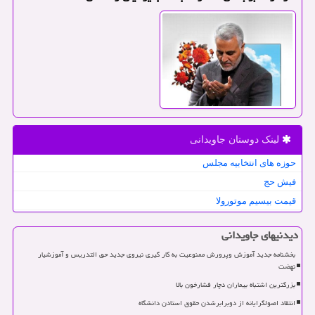
لینک دوستان جاویدانی
حوزه های انتخابیه مجلس
فیش حج
قیمت بیسیم موتورولا
دیدنیهای جاویدانی
بخشنامه جدید آموزش وپرورش ممنوعیت به کار گیری نیروی جدید حق التدریس و آموزشیار
نهضت
بزرگترین اشتباه بیماران دچار فشارخون بالا
انتقاد اصولگرایانه از دوبرابرشدن حقوق استادن دانشگاه