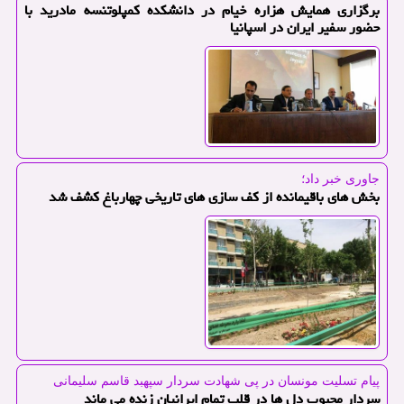
برگزاری همایش هزاره خیام در دانشكده كمپلوتنسه مادرید با
حضور سفیر ایران در اسپانیا
جاوری خبر داد؛
بخش های باقیمانده از كف سازی های تاریخی چهارباغ كشف شد
پیام تسلیت مونسان در پی شهادت سردار سپهبد قاسم سلیمانی
سردار محبوب دل ها در قلب تمام ایرانیان زنده می ماند