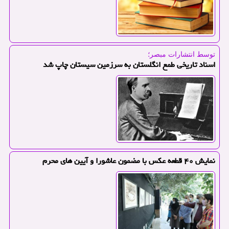
توسط انتشارات مبصر؛
اسناد تاریخی طمع انگلستان به سرزمین سیستان چاپ شد
نمایش ۴۰ قطعه عكس با مضمون عاشورا و آیین های محرم