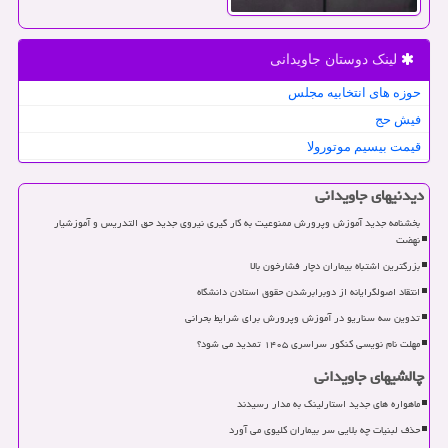
لینک دوستان جاویدانی
حوزه های انتخابیه مجلس
فیش حج
قیمت بیسیم موتورولا
دیدنیهای جاویدانی
بخشنامه جدید آموزش وپرورش ممنوعیت به کار گیری نیروی جدید حق التدریس و آموزشیار
نهضت
بزرگترین اشتباه بیماران دچار فشارخون بالا
انتقاد اصولگرایانه از دوبرابرشدن حقوق استادن دانشگاه
تدوین سه سناریو در آموزش وپرورش برای شرایط بحرانی
مهلت نام نویسی کنکور سراسری ۱۴۰۵ تمدید می شود؟
چالشیهای جاویدانی
ماهواره های جدید استارلینک به مدار رسیدند
حذف لبنیات چه بلایی سر بیماران کلیوی می آورد