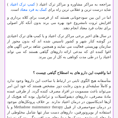
مراجعه به مراکز مشاوره و مراکز ترک اعتیاد (
کمپ ترک اعتیاد
)
شاید درست ترین و عقلانی ترین راه برای
کمک به فرد معتاد
است.
اما در این بین سودجویانی هستند که از فرصت برای کلاه برداری و
افزایش ثروت نامشروع خود بهره می برند بدون آنکه کار اصولی
برای نجات فرد معتاد انجام دهند.
در سال های اخیر برخی مراکز ترک اعتیاد و یا کمپ های ترک اعتیادی
در گوشه کنار شهر و کشور تاسیس شده اند که بدون مجوز از
سازمان بهزیستی فعالیت می نمایند و همچنین شاهد برخی آگهی های
اغوا کننده ای که مدعی ارائه داروهای گیاهی هستند که می تواند
اعتیاد را در طی مدت کوتاهی به کل از بین ببرند.
اما واقعیت این دارو های به اصطلاح گیاهی چیست ؟
متأسفانه هیچ الگوی ثابتی در ارتباط با ساخت این داروها وجود ندارد
و کاملاً سلیقه‌ای و بدون رعایت دوز مشخص هستند که خود این امر
می‌تواند باعث مسمویت در افراد مصرف کننده گردد. از طرفی عمده
مادۀ مصرفی، داروهای دیفنوکسیلات و ترامادول بوده که هیچ‌یک از
آن‌ها اندیکاسیون در درمان اعتیاد ندارند. بر خلاف پروتکل‌های موجود
در درمان سوءمصرف از قبیل
Methadone maintenance therapy
و یا
استفاده از بوپرونورفین، داروهای دست ساز تنها شامل مخلوطی از
داروهای اوپیوئیدی، مسکن‌ها و داروهای ضد افسردگی بود که نه تنها