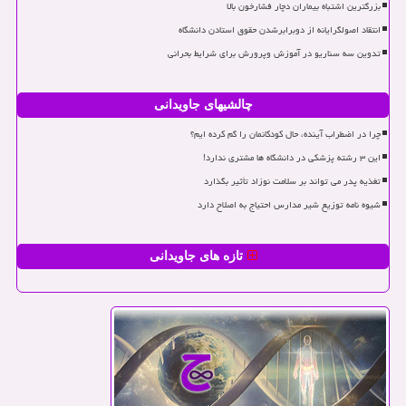
بزرگترین اشتباه بیماران دچار فشارخون بالا
انتقاد اصولگرایانه از دوبرابرشدن حقوق استادن دانشگاه
تدوین سه سناریو در آموزش وپرورش برای شرایط بحرانی
چالشیهای جاویدانی
چرا در اضطراب آینده، حال کودکانمان را گم کرده ایم؟
این ۳ رشته پزشکی در دانشگاه ها مشتری ندارد!
تغذیه پدر می تواند بر سلامت نوزاد تأثیر بگذارد
شیوه نامه توزیع شیر مدارس احتیاج به اصلاح دارد
تازه های جاویدانی