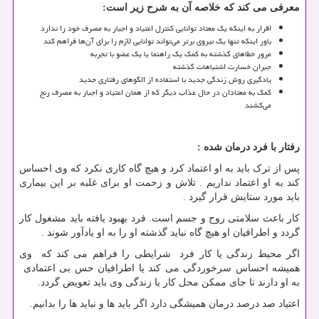
معرفی می کند که خلاصه آن به شرح زیر است
:
اقرار به اینکه یک معتاد توانایی کنترل اعتیاد و اجبار به مصرف خود را ندارد
باور اینکه تنها یک نیروی برتر می‌تواند توانایی لازم را برای آن‌ها فراهم کند
مرور خطاهای گذشته به کمک یک راهنما یا یک عضو با تجربه
جبران خسارت اشتباهات گذشته
یادگیری روش زندگی جدید با استفاده از الگوهای رفتاری جدید
کمک به معتادان در حال عذاب دیگر که از همان اعتیاد و اجبار به مصرف رنج
می‌کشند
رفتار با فرد درمان شده :
پس از ترک باید به او اعتماد کرد و هیچ گاه کاری نکرد که وی احساس
کند به او اعتماد نداریم . تلاش و زحمت او برای غلبه بر این بیماری
باید مورد ستایش قرار گیرد .
کار باعث سلامتی روح و جسم است. فرد بهبود یافته باید مشغول کار
گردد و اطرافیان او هیچ گاه نباید گذشته او را به او یادآور شوند .
اگر محیط زندگی یا کار فرد شرایطی را فراهم می کند که وی
همیشه احساس سرخوردگی می کند یا اطرافیان حس بی اعتمادی
به او دارند تا جای ممکن محل کار یا زندگی وی باید تعویض گردد.
اعتیاد صد درصد درمان همیشگی دارد اگر باید ها و نباید ها را بدانیم.