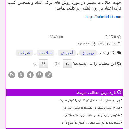
جهت اطلاعات بیشتر در مورد روش های ترک اعتیاد و همچنین کمپ
ترک اعتیاد بر روی لینک زیر کلیک نمایید:
https://rahebidari.com
3840
5
/
5.0
1398/12/14
23:19:35
تگهای خبر:
رپورتاژ
,
آموزش
,
سلامت
,
شركت
این مطلب را می پسندید؟
(0)
(1)
X
تازه ترین مطالب مرتبط
چرا در اضطراب آینده، حال کودکانمان را گم کرده ایم؟
این ۳ رشته پزشکی در دانشگاه ها مشتری ندارد!
تغذیه پدر می تواند بر سلامت نوزاد تأثیر بگذارد
شیوه نامه توزیع شیر مدارس احتیاج به اصلاح دارد