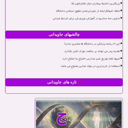
بزرگترین اشتباه بیماران دچار فشارخون بالا
انتقاد اصولگرایانه از دوبرابرشدن حقوق استادن دانشگاه
تدوین سه سناریو در آموزش وپرورش برای شرایط بحرانی
چالشیهای جاویدانی
این ۳ رشته پزشکی در دانشگاه ها مشتری ندارد!
تغذیه پدر می تواند بر سلامت نوزاد تأثیر بگذارد
شیوه نامه توزیع شیر مدارس احتیاج به اصلاح دارد
استفاده از تارترازین در مواد غذایی ممنوع می باشد
تازه های جاویدانی