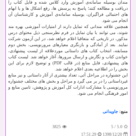
مندان بوسیله سامانه‌ی آموزش وارد كلاس شده و فایل كتاب را
دریافت و مطالعه كنند؛ پاسخ به پرسش ها، رفع اشكال ها و یا ابهام
های احتمالی فراگیران، بوسیله سامانه‌ی آموزش و كارشناسان آن
انجام می شود.
همچنین علاقه مندانی كه تمایل دارند از امتیازات آموزشی بهره مند
شوند، می توانند با بیان تمایل در فرم نظرسنجی ذیل محتوای درس
مذكور، در تاریخی كه متعاقبا اعلام خواهد شد، در این آزمون شركت
نمایند. بعد از آمادگی و بازنگری معیارهای مرورنویسی، بخش دوم
مسابقه، انتخاب كتاب های داستانی موردعلاقه از لیست پیشنهادی،
خواندن كتاب و نگارش و ارسال مرورها، آغاز خواهد شد. لیست كتاب
های پیشنهادی، فایل منابع (در قالب PDF) و توضیح لازم برای این
بخش را در اطلاعیه بعدی اعلام خواهد شد.
این جشنواره در مراحل آتی، تعداد بیشتری از آثار داستانی و نیز منابع
غیرداستانی را در بر می گیرد و مراحل و بخش های مختلف جشنواره
مرورنویسی با مشاركت ادارات كل آموزش و پژوهش، تامین منابع و
امور فرهنگی انجام می شود.
منبع:
جاویدانی
3825
5
/
5.0
1398/12/20
17:51:29