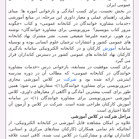
عمومی ایران.
در بخش نخست، برای كسب آمادگی و بازخوانی آموزه ها: مبنای
نظری، راهنمای عملی و معیار داوری این مرحله، در منابع آموزشی
«خدمات مشاوره خوانندگان در كتابخانه عمومی» و كتاب «چگونه
مرور كتاب بنویسیم؟: مرورنویسی برای مشاوره خوانندگان» نوشته
برد هوپر، ترجمه علیرضا شفیعی نسب، نشر مشترك نهاد كتابخانه
های عمومی كشور و انتشارات ترجمان علوم انسانی بوده و بوسیله
سامانه
آموزش
كاركنان و در كتابخانه الكترونیكی سامانه یادگیری
كاركنان نهاد كتابخانه های عمومی كشور در دسترس كتابداران قرار
می گیرد.
برای كسب موفقیت در مسابقه، بازخوانی درس «خدمات مشاوره
خوانندگان در كتابخانه عمومی» كه مطالب آن در دوره مدرسه
اینترنتی ارائه شده بود و
شركت
در كلاس آموزشی مجازی
«مرورنویسی برای مشاوره خوانندگان(۱)» سفارش می شود؛ همین
طور برای كسب بیشترین آمادگی و آگاهی از معیارهای داوری، كلاس
آموزشی «مرورنویسی برای مشاوره خوانندگان (۱)» در سامانه
آموزش كاركنان طراحی شده است. شركت در كلاس و آزمونِ آن
كاملا اختیاری است.
مراحل شركت در كلاس آموزشی
علاوه بر امكان مشاهده فایل آموزشی در كتابخانه الكترونیكی، از
آنجائیكه نام تمامی همكاران (كاركنان ستادهای مركزی و استانی،
كتابداران نهادی و مشاركتی) در كلاس ثبت شده، كافی است علاقه