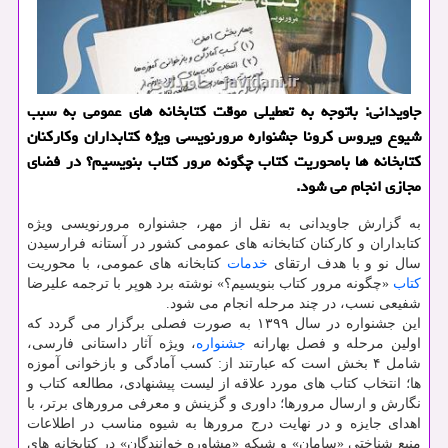
جاویدانی: باتوجه به تعطیلی موقت كتابخانه های عمومی به سبب
شیوع ویروس كرونا جشنواره مرورنویسی ویژه كتابداران وكاركنان
كتابخانه ها بامحوریت كتاب چگونه مرور كتاب بنویسیم؟ در فضای
مجازی انجام می شود.
به گزارش جاویدانی به نقل از مهر، جشنواره مرورنویسی ویژه
كتابداران و كاركنان كتابخانه های عمومی كشور در آستانه فرارسیدن
سال نو و با هدف ارتقای
خدمات
كتابخانه های عمومی، با محوریت
كتاب
«چگونه مرور كتاب بنویسیم؟» نوشته برد هوپر با ترجمه علیرضا
شفیعی نسب، در چند مرحله انجام می شود.
این جشنواره در سال ۱۳۹۹ به صورت فصلی برگزار می گردد كه
اولین مرحله و فصل بهارانه
جشنواره
، ویژه آثار داستانی فارسی،
شامل ۴ بخش است كه عبارتند از: كسب آمادگی و بازخوانی آموزه
ها؛ انتخاب كتاب های مورد علاقه از لیست پیشنهادی، مطالعه كتاب و
نگارش و ارسال مرورها؛ داوری و گزینش و معرفی مرورهای برتر، با
اهدای جایزه و در نهایت درج مرورها به شیوه مناسب در اطلاعات
منبع شناختی «سامان» و شبكه «مشاوره خوانندگان» در كتابخانه های