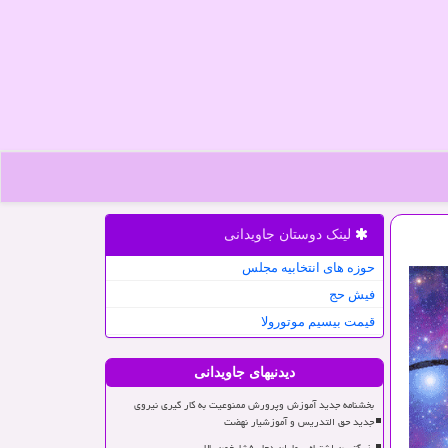
لینک دوستان جاویدانی
حوزه های انتخابیه مجلس
فیش حج
قیمت بیسیم موتورولا
دیدنیهای جاویدانی
بخشنامه جدید آموزش وپرورش ممنوعیت به کار گیری نیروی
جدید حق التدریس و آموزشیار نهضت