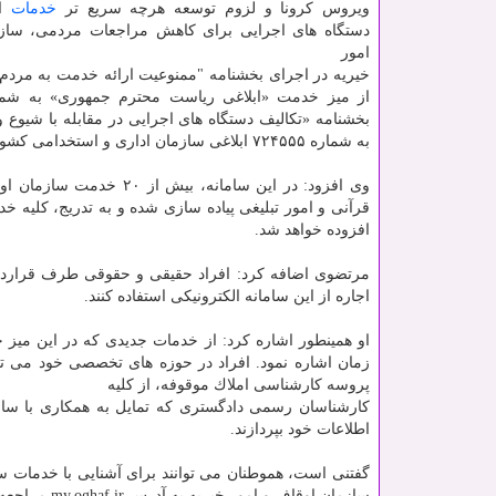
ویروس كرونا و لزوم توسعه هرچه سریع تر
خدمات
ال
دستگاه های اجرایی برای كاهش مراجعات مردمی، ساز
امور
خیریه در اجرای بخشنامه "ممنوعیت ارائه خدمت به مردم
بخشنامه «تكالیف دستگاه های اجرایی در مقابله با شیوع 
به شماره ۷۲۴۵۵۵ ابلاغی سازمان اداری و استخدامی كشور، میز خدمت الكترونیكی سازمان را پیاده سازی و مستقر كرد.
وی افزود: در این سامانه
قرآنی و امور تبلیغی پیاده سازی شده و به تدریج، كلیه 
افزوده خواهد شد.
مرتضوی اضافه كرد: افراد حقیقی و حقوقی طرف قرارداد با
اجاره از این سامانه الكترونیكی استفاده كنند.
او همینطور اشاره كرد: از خدمات جدیدی كه در این میز
زمان اشاره نمود. افراد در حوزه های تخصصی خود می توان
پروسه كارشناسی املاك موقوفه، از كلیه
كارشناسان رسمی دادگستری كه تمایل به همكاری با سازم
اطلاعات خود بپردازند.
گفتنی است، هموطنان می توانند برای آشنایی با خدمات س
سازمان اوقاف و امور خیریه به آدرس my.oghaf.ir مراجعه كنند.