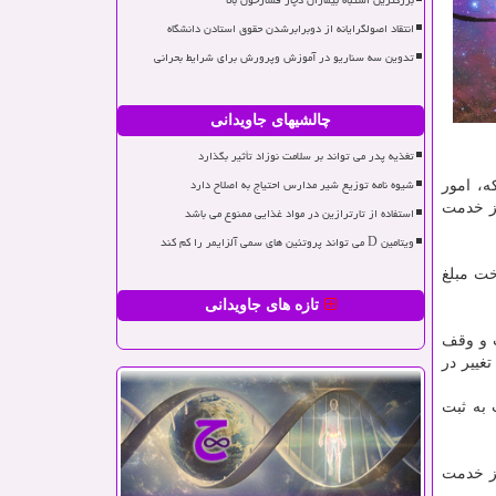
بزرگترین اشتباه بیماران دچار فشارخون بالا
انتقاد اصولگرایانه از دوبرابرشدن حقوق استادن دانشگاه
تدوین سه سناریو در آموزش وپرورش برای شرایط بحرانی
چالشیهای جاویدانی
تغذیه پدر می تواند بر سلامت نوزاد تأثیر بگذارد
شیوه نامه توزیع شیر مدارس احتیاج به اصلاح دارد
بركه، امور
یز خدمت
استفاده از تارترازین در مواد غذایی ممنوع می باشد
ویتامین D می تواند پروتئین های سمی آلزایمر را کم کند
خت مبلغ
تازه های جاویدانی
ت و وقف
غییر در
 به ثبت
یز خدمت