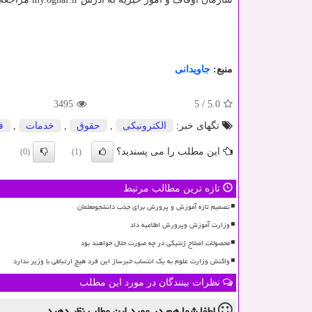
منبع:
جاویدانی
3495
5
/
5.0
تگهای خبر:
الكترونیكی
,
حقوق
,
خدمات
,
ف
این مطلب را می پسندید؟
(0)
(1)
تازه ترین مطالب مرتبط
تصمیم تازه آموزش و پرورش برای جذب دانشجومعلمان
وزارت آموزش وپرورش اطلاعیه داد
محصولات اصلاح ژنتیکی در چه صورت حلال خواهند بود
واکنش وزارت علوم به یک انتساب خبرساز این فرد هیچ ارتباطی با وزیر ندارد
نظرات بینندگان در مورد این مطلب
لطفا شما هم
در مورد این مطلب
نظر دهید