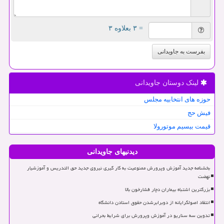
= ۳ بعلاوه ۳
بفرست به جاویدانی
لینک دوستان جاویدانی
حوزه های انتخابیه مجلس
فیش حج
قیمت بیسیم موتورولا
دیدنیهای جاویدانی
بخشنامه جدید آموزش وپرورش ممنوعیت به کار گیری نیروی جدید حق التدریس و آموزشیار
نهضت
بزرگترین اشتباه بیماران دچار فشارخون بالا
انتقاد اصولگرایانه از دوبرابرشدن حقوق استادن دانشگاه
تدوین سه سناریو در آموزش وپرورش برای شرایط بحرانی