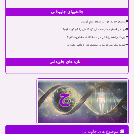
چالشیهای جاویدانی
دستور جدید وزارت علوم ابلاغ گردید
چرا در اضطراب آینده، حال کودکانمان را گم کرده ایم؟
این ۳ رشته پزشکی در دانشگاه ها مشتری ندارد!
تغذیه پدر می تواند بر سلامت نوزاد تأثیر بگذارد
تازه های جاویدانی
موضوع های جاویدانی