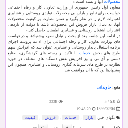
محصولات
آنها وابسته است.»
معاون اول رئیس جمهوری از وزارت تعاون، كار و رفاه اجتماعی
خواست برای تبلیغ و بازاریابی محصولات تولیدی روستایی و عشایری
اعتبارات لازم را در نظر بگیرد و ضمن نظارت بر كیفیت محصولات
آنها، به دنبال بازار فروش این محصولات باشد تا دولت از بازدهی
اعتبارات اشتغال روستایی و عشایری اطمینان حاصل كند.»
در ادامه این جلسه بعد از بحث و تبادل نظر، پیشنهادها و درخواست
های وزارت تعاون، كار و رفاه اجتماعی برای ادامه پروسه اجرای
برنامه اشتغال پایدار روستایی و عشایری عنوان شد كه افزایش سهم
طرح های بخش
خدمات
با تاكید بر رسته های گردشگری، صنایع
دستی و آی تی و نیز افزایش نقش دستگاه های مختلف در حوزه
نظارت بر طرح های سرمایه گذاری روستایی و عشایری همچون این
پیشنهادها بود كه با آن موافقت شد.
منبع:
جاویدانی
3338
5
/
5.0
1399/02/04
19:48:20
تگهای خبر:
بازار
,
خدمات
,
فروش
,
كیفیت