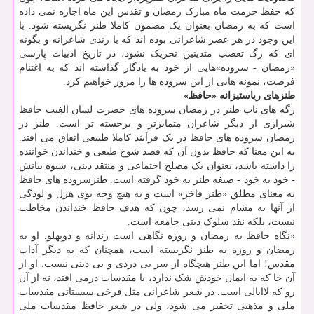
که حفظ حرمت ماه مبارک رمضان و تقدس این ماه اجازه نمی داده
است که به رمضان بعنوان یک مضمون کاملا طنز نگریسته شود. با
این وجود در هر عصر شاعرانی بوده اند که با رندی شاعرانه و بگونه
ای که رگ تعصب متدینین تحریک نشود، در تاریخ ادبیات پارسی
«رمضان - سروده»هایی از خود به یادگار گذاشته اند که به اغتنام
فرصت، نمونه هایی از این سروده ها را مرور خواهیم کرد.
طنزهای ریاستیزانه «حافظ»
رگه های ناب طنز در رمضان سروده های حضرت لسان الغیب حافظ
شیرازی از دیگر شاعران متمایزتر و برجسته تر است. طنز در
رمضان سروده های حافظ در یک فرآیند کاملا طبیعی اتفاق می افتد.
به این معنا که حافظ بدون آن که قصد شوخ طبعی و خنداندن خواننده
را داشته باشد، بعنوان یک مصلح اجتماعی و منتقد دینی، شیوه بیانش
- خود به خود - صبغه طنز به خود گرفته است. طنزسروده های حافظ
به معنای مطلق «طنز فاخر» است و به هیچ وجه بوی هزل و لودگی
از آنها به مشام نمی رسد، چون که هدف حافظ خنداندن مخاطب
نیست، بلکه نقد سلوک دینی جامعه است.
«نگاه حافظ به رمضان و روزه نگاهی است رندانه و دوپهلو. او به
رمضان و روزه به طنز نگریسته است، همچنان که به دیگر آداب
مقدس! اما این طنز هیچگاه از سر بی دردی و بی دینی نیست. او از
آن جا که به ایمان خودش شک ندارد، با مقدسات درمی افتد، نه از آن
رو که لاابالی است. در شعر شاعرانی مثل فرخی سیستانی مقدسات
ملی و مذهبی تحقیر می شود، ولی در شعر حافظ مقدسات ملی