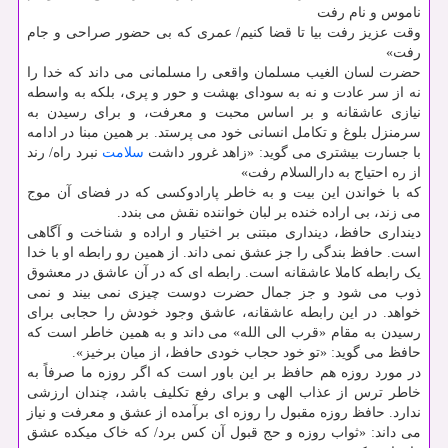
ناموس و نام رفت
وقت عزیز رفت بیا تا قضا کنیم/ عمری که بی حضور صراحی و جام
رفت»
حضرت لسان الغیب مسلمان واقعی را مسلمانی می داند که خدا را
نه از سر عادت و نه به سودای بهشت و حور و پری، بلکه به واسطه
نیازی عاشقانه و بر اساس محبت و معرفت، و برای رسیدن به
سرمنزل بلوغ و تکامل انسانی خود می پرستد. بر همین مبنا در ادامه
با جسارت بیشتری می گوید: «زاهد غرور داشت
سلامت
نبرد راه/ رند
از ره احتیاج به دارالسلام رفت»
که با خواندن این بیت و به خاطر پارادوکسی که در فضای آن موج
می زند، بی اراده خنده بر لبان خواننده نقش می بندد.
دینداری حافظ، دینداری مبتنی بر اختیار و اراده و شناخت و آگاهی
است. حافظ بندگی را جز عشق نمی داند. از همین رو رابطه او با خدا
یک رابطه کاملا عاشقانه است. رابطه ای که در آن عاشق در معشوق
ذوب می شود و جز جمال حضرت دوست چیزی نمی بیند و نمی
خواهد. در این رابطه عاشقانه، عاشق وجود خودش را حجابی برای
رسیدن به مقام «قرب الی الله» می داند و به همین خاطر است که
حافظ می گوید: «تو خود حجاب خودی حافظ، از میان برخیز».
در مورد روزه هم حافظ بر این باور است که اگر روزه ما صرفاً به
خاطر ترس از عذاب الهی و برای رفع تکلیف باشد، چندان ارزشی
ندارد. حافظ روزه مقبول را روزه ای برآمده از عشق و معرفت و نیاز
می داند: «ثواب روزه و حج قبول آن کس برد/ که خاک میکده عشق