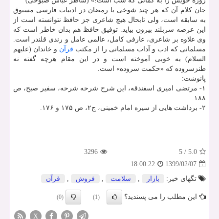
روزه خویش را به گمانی که شب است!» (شاطر عباس صبوحی)
جان کلام آن که هر چند شوخی با رمضان در ادبیات فارسی مسبوق
به سابقه است، ولی تابحال هیچ شاعری جز حافظ نتوانسته است از
این عرصه سربلند بیرون بیاید. توفیق حافظ هم بدان خاطر است که
وی علاوه بر شاعری، عارفی کامل، عالمی عامل و رندی قلندر است.
مسلمانی که ادب و آداب مسلمانی را از مکتب
قرآن
و خاندان (علیهم
السلام) به خوبی آموخته است و در این مقام هرچه گفته نه
طنزسروده که «حکمت سروده» است.
پانوشت:
۱- مرتضی امیری اسفندقه، این شرح شرحه شرحه، سفیر صبح، ص
۱۸۸.
۲- برداشت هایی از سیره امام خمینی، ج۲، ص ۱۷۵ و ۱۷۶.
3296
5
/
5.0
1399/02/07
18:00:22
تگهای خبر:
بازار
,
سلامت
,
فروش
,
قرآن
این مطلب را می پسندید؟
(0)
(1)
X