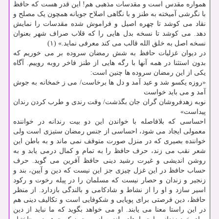
همواره مقدس است و مقدسات مذهبی هم! این قدر هست که حافظ
با نگرشی آمیخته به طنز و با نگاهی اصلاح جویانه همچون یک مصلح و
نقاد می کوشد تا چهره اصیل و فراموش شده مقدسات را نمایش
دهد. می کوشد تا نسخه بدل هایی را که قلاب صراف شهر بعنوان
نسخه اصل به خلق الله قالب می کند معرفی نماید.» (۱)
در دیوان غزلیات حافظ به شش رمضان سروده بر می خوریم که
بدون استثنا در همه آنها با رگه هایی از طنز فاخر روبه روییم. آگاه
یکی از این رمضان سروده ها چنین است:
«روزه یکسو شد و عید آمد و دل ها برخاست/ می ز خمخانه به جوش
آمد و می باید خواست
نوبه زهدفروشان گران جان بگذشت/ وقت رندی و طرب کردن رندان
پیداست»
احساسی که بلافاصله با خواندن این دو بیت رندانه در خواننده
معمولی ایجاد می شود، احساسی از جنس رمضان ستیزی است ولی
خواننده بصیری که در منزل صورت متوقف نمی ماند و به باطن این
شعر نقب می زند، حرف حافظ را به تمام و کمال درمی یابد و به
روشن اندیشی و غیرت رشید دینی حافظ آفرین می گوید. حرف
حساب حافظ در این غزل چیزی جز این نیست که دین و آیین، بند و
زنجیر و زندان و حصار نیست که مسلمان را در پیله رخوت و رکود
اسیر سازد و او را از نشاط و شادکامی و بالندگی بازدارد. از منظر
حافظ، دین فرصتی برای پویایی و شکوفایی است و تکالیف دینی هم
در این راستا معنا می یابند. او می خواهد بگوید که ما نباید از دین