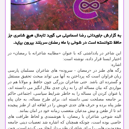
به گزارش جاویدانی رضا اسماعیلی می گوید تابحال هیچ شاعری جز
حافظ نتوانسته است در شوخی با ماه رمضان سربلند بیرون بیاید.
این شاعر در یادداشتی که با عنوان «مطایبه شاعرانه با رمضان» در
اختیار ایسنا قرار داده، نوشته است:
اشاره:
رگه های طنز در «رمضان - سروده» های شاعران مسلمان پارسی
زبان فراوان است که پرداختن به آنها می تواند مبحث تحقیق مستقل
و گسترده ای باشد. حتی شاعران بزرگی چون حافظ و مولانا هم در
مواردی که بیان مساله ای را به زبان جدی ملال انگیز می دانسته اند،
یا عنوان کردن آن مساله را به خاطر شرایط سیاسی، اجتماعی حاکم
بر جامعه مصلحت نمی دانسته اند، برای طرح مساله، به جان پناهِ
طنز پناه برده و حرف های جدی خویش را در لفافه ای از طنز پیچیده
اند تا از طعن و نیش مدعیان متعصب زمانه خود در امان بمانند.
البته شوخی شاعران با رمضان، با هوشمندی و لحاظ ظرافت های
خاصی بوده است، چونکه همچنان که اشاره شد تعصبات دینی جامعه
محدودیت هایی را برای شاعران طنزپرداز ایجاد می کرده است، چون