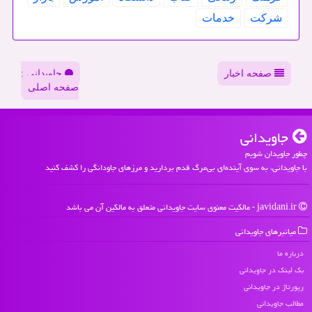
شركت
خدمات
صفحه اخبار
جاویدانی :
صفحه اصلی
جاویدانی
چطور جاویدان شویم
با جاویدانی، به سوی آینده‌ای بی‌مرگ قدم بردارید و مرزهای جاودانگی را کشف کنید
javidani.ir - مالکیت معنوی سایت جاویدانی متعلق به مالکین آن می باشد
میانبرهای جاویدانی
درباره ما
بک لینک در جاویدانی
رپورتاژ در جاویدانی
مطالب جاویدانی