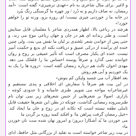
و لاغیر. برای مثال شاعری به نام «عهدی ترشیزی» گفته است: «آمد
رمضان، نه صاف داریم و نه دُرد / وز چهره ما گرسنگی رنگ ببُرد
در خانه ما ز خوردنی چیزی نیست/ ای روزه برو، ورنه تو را خواهم
خورد!»
هرچند در رباعی بالا، اظهار همدردی شاعر با مفلسان قابل ستایش
است، و طنز رندانه ای هم در جان و جهان رباعی موج می زند، و
حتی پس از خواندن شعر تلخندی بر لبان ما نقش می بندد، ولی چنین
خنده ای برآمده از درکی عمیق و دریافت نکته ای بدیع و حکمت آمیز
نیست. خنده ای یکبار مصرف است که تأثیر عمیقی بر روح و روان
خواننده نمی گذارد و صرفاً پوسته احساس ما را قلقلک می دهد.
مهدی اخوان ثالث هم درباره رمضان گفته است: «روزه ها را یک به
یک خوردیم و آبی هم روش
بعد افطار آب می چسبد ولیکن کم بنوش»
در این بیت هم صرفاً با سفارش ای اخلاقی و پندی مستقیم و
غیرشاعرانه مواجه می شویم. طنزی عامیانه و تا حدودی کوچه -
بازاری. اصولا بر شعرهایی از جنس شعرهای زیر نمی توان نام
طنزسروده رمضانی گذاشت، چونکه در بطن این شعرها حقیقت قابل
تاملی نطفه نبسته است که تکانه ای در روح و جان ما ایجاد کند:
«خیل رمضان گرفت پیراهن ما/ و افکند کمند روزه بر گردن ما
می خوردن ما بُد آشکارا دیروز/ و امروز نهان شده ست نان خوردن
ما»
در بیت زیر شاعر خواسته است به تقلید از بزرگانی مثل حافظ، ادای