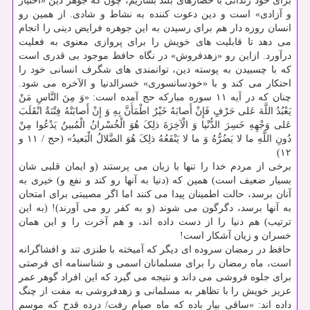
برای خود زندانی با حصارهای بلند بسازیم، چون که جوهر دین «اختیار
و آزادی» است و دین دعوت کننده به نشاط و شادی. از همین رو
انسان روزه دار هم برای رسیدن به این جوهره فرایض دینی را انجام
می دهد تا قابلیت های خویش را برای پروازی معنوی به فعلیت
درآورد. ازاین رو «زهدفروش» در نگاه حافظ موجود بی قدری است
که با چسبیدن به پوسته دین، توانمندی های شگرف انسانی خود را
احتکار می کند و با «خودسانسوری» خسرالدنیا و الآخره می شود.
چنان که در آیه ۱۱ سوره مبارکه حج آمده است: «وَ مِنَ النَّاسِ مَنْ
یَعْبُدُ اللَّهَ عَلی‏ حَرْفٍ فَإِنْ أَصابَهُ خَیْرٌ اطْمَأَنَّ بِهِ وَ إِنْ أَصابَتْهُ فِتْنَةٌ انْقَلَبَ
عَلی‏ وَجْهِهِ خَسِرَ الدُّنْیا وَ الْآخِرَةَ ذلِکَ هُوَ الْخُسْرانُ الْمُبینُ یَدْعُوا مِنْ
دُونِ اللَّهِ ما لا یَضُرُّهُ وَ ما لا یَنْفَعُهُ ذلِکَ هُوَ الضَّلالُ الْبَعیدُ» (حج / ۱۱ و
۱۲)
برخی از مردم خدا را تنها با زبان می ‏پرستند (و ایمان قلبی شان
بسیار ضعیف است) همین که (دنیا به آنها رو کند و نفع و) خیری به
آنان برسد، حالت اطمینان پیدا می ‏کنند اما اگر مصیبتی برای امتحان
به آنها برسد، دگرگون می شوند (و به کفر رو می ‏آورند)! (به این
ترتیب) هم دنیا را از دست داده‏ اند، و هم آخرت را و این همان
خسران و زیان آشکار است!
حافظ در رمضان سروده ای دیگر که آمیخته با طنزی تند و افشاگرانه
است، ماه رمضان را برای مسلمانان اسمی و شناسنامه ای فرصتی
برای جلوه فروشی می داند و نتیجه می گیرد که این افراد گوهر عمر
عزیز خویش را با تظاهر به مسلمانی و زهدفروشی به مفت از چنگ
داده اند: «ساقی بیار باده که ماه صیام رفت/ درده قدح که موسم