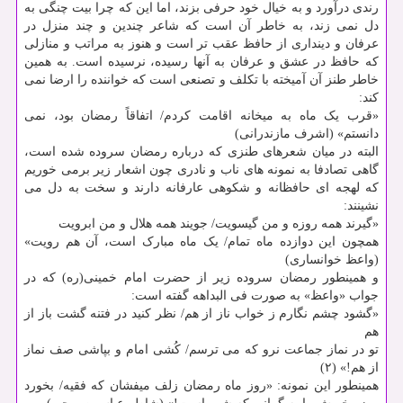
رندی درآورد و به خیال خود حرفی بزند، اما این که چرا بیت چنگی به
دل نمی زند، به خاطر آن است که شاعر چندین و چند منزل در
عرفان و دینداری از حافظ عقب تر است و هنوز به مراتب و منازلی
که حافظ در عشق و عرفان به آنها رسیده، نرسیده است. به همین
خاطر طنز آن آمیخته با تکلف و تصنعی است که خواننده را ارضا نمی
کند:
«قرب یک ماه به میخانه اقامت کردم/ اتفاقاً رمضان بود، نمی
دانستم» (اشرف مازندرانی)
البته در میان شعرهای طنزی که درباره رمضان سروده شده است،
گاهی تصادفا به نمونه های ناب و نادری چون اشعار زیر برمی خوریم
که لهجه ای حافظانه و شکوهی عارفانه دارند و سخت به دل می
نشینند:
«گیرند همه روزه و من گیسویت/ جویند همه هلال و من ابرویت
همچون این دوازده ماه تمام/ یک ماه مبارک است، آن هم رویت»
(واعظ خوانساری)
و همینطور رمضان سروده زیر از حضرت امام خمینی(ره) که در
جواب «واعظ» به صورت فی البداهه گفته است:
«گشود چشم نگارم ز خواب ناز از هم/ نظر کنید در فتنه گشت باز از
هم
تو در نماز جماعت نرو که می ترسم/ کُشی امام و بپاشی صف نماز
از هم!» (۲)
همینطور این نمونه: «روز ماه رمضان زلف میفشان که فقیه/ بخورد