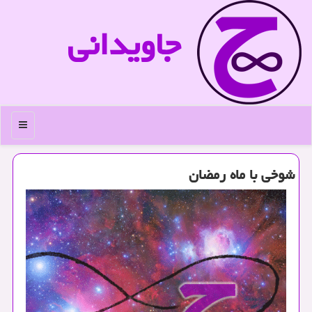
جاویدانی
منو
شوخی با ماه رمضان