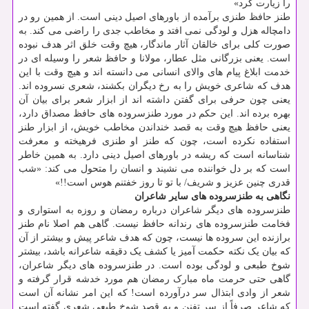
را زیارت کرد»
طنز حافظ طنزی برآمده از باورهای اصیل دینی است. از همین رو در
دامچاله هزل و لودگی نمی افتد و مخاطب جدی را راضی می کند. به
صورت کلی برای خالقان آثار ماندگار، هیچ وقت خلق اثر هدف نبوده
است. یعنی بزرگانی مثل عطار، مولانا و حافظ شعر را وسیله ای در
خدمت ابلاغ پیام های والای انسانی می دانسته اند و هیچ وقت با این
هدف که شاعری خویش را به رخ دیگران بکشند، شعری نسروده اند.
یعنی چون حرفی برای گفتن داشته اند از ابزار شعر برای بیان آن
بهره برده اند. این حکم در مورد طنزسروده های حافظ مصداق دارد،
یعنی حافظ هیچ وقت به قصد خنداندن مخاطب خویش، از ابزار طنز
استفاده نکرده است، چون که طنز او طنزی فرهیخته و معرفت
شناسانه است که ریشه در باورهای اصیل دینی دارد. به همین خاطر
است که بر دل خواننده می نشیند و انسان را متحول می کند: «شب
قدری چنین عزیز و شریف/ با تو تا روز خفتنم هوس است!!»
نگاهی به طنزسروده های سایر شاعران
طنزسروده های دیگر شاعران درباره رمضان و روزه به استواری و
فخامت طنزسروده های رندانه حافظ نیست. گاهی هم اصلا نام طنز
برازنده این سروده ها نیست، چون که هدف شاعر پیش و بیشتر از آن
که بیان یک نکته حکمت آمیز یا کشف یک دقیقه شاعرانه باشد، بیشتر
شوخ طبعی و لودگی بوده است. در طنزسروده های دیگر شاعران،
گاهی حتی حرمت ماه مبارک رمضان هم مورد خدشه قرار گرفته و
شعر از وادی ابتذال سر درآورده است! که این امر نشانه آن است
که شاعر صرفاً از سر تفنن و به قصد شوخ طبعی شعری گفته است