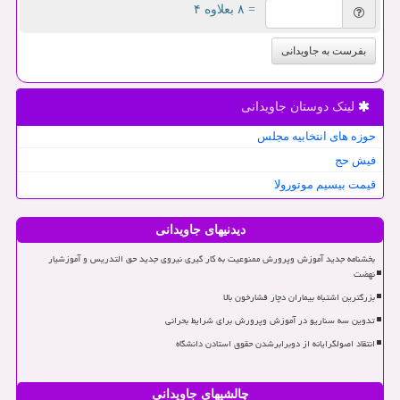
= ۸ بعلاوه ۴
بفرست به جاویدانی
لینک دوستان جاویدانی
حوزه های انتخابیه مجلس
فیش حج
قیمت بیسیم موتورولا
دیدنیهای جاویدانی
بخشنامه جدید آموزش وپرورش ممنوعیت به کار گیری نیروی جدید حق التدریس و آموزشیار
نهضت
بزرگترین اشتباه بیماران دچار فشارخون بالا
تدوین سه سناریو در آموزش وپرورش برای شرایط بحرانی
انتقاد اصولگرایانه از دوبرابرشدن حقوق استادن دانشگاه
چالشیهای جاویدانی