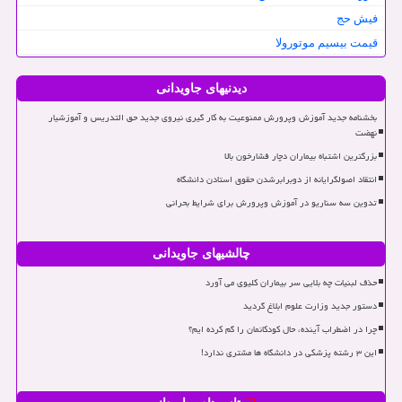
فیش حج
قیمت بیسیم موتورولا
دیدنیهای جاویدانی
بخشنامه جدید آموزش وپرورش ممنوعیت به کار گیری نیروی جدید حق التدریس و آموزشیار
نهضت
بزرگترین اشتباه بیماران دچار فشارخون بالا
انتقاد اصولگرایانه از دوبرابرشدن حقوق استادن دانشگاه
تدوین سه سناریو در آموزش وپرورش برای شرایط بحرانی
چالشیهای جاویدانی
حذف لبنیات چه بلایی سر بیماران کلیوی می آورد
دستور جدید وزارت علوم ابلاغ گردید
چرا در اضطراب آینده، حال کودکانمان را گم کرده ایم؟
این ۳ رشته پزشکی در دانشگاه ها مشتری ندارد!