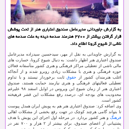
به گزارش جاویدانی مدیرعامل صندوق اعتباری هنر از تحت پوشش
قرار گرفتن بیشتر از ۲۷۰۰ هنرمند صدمه دیده به علت صدمه های
ناشی از شیوع كرونا اطلاع داد.
به گزارش جاویدانی به نقل از مهر، سیدحسین سیدزاده مدیرعامل
صندوق اعتباری هنر اظهار داشت: به دنبال شیوع کرونا، خسارت های
مالی ناشی از تعطیلی مراکز فرهنگی و هنری کشور متأسفانه فعالان
حوزه فرهنگی و هنری با مشکلات زیادی روبرو شدند و از آنجاکه
اغلب هنرمندان کشور از
حقوق
ثابت برخوردار نیستند و با تداوم
تعطیلی فعالیتهای فرهنگی و هنری نیازمند حمایت هستند، صندوق
اعتباری هنر از زمان شیوع این ویروس در اوایل اسفند ۹۸ علیرغم
محدودیت های بودجه ای، درصدد رفع مشکلات این قشر فرهیخته
کشور است.
وی اضافه کرد: صندوق اعتباری هنر هم به پویش ایران همدل پیوست
تا بتواند گامی هرچند کوچک در جهت رفع بخشی از مشکلات اهالی
فرهنگ
و هنر کشور بردارد. در مرحله اول اجرای این پویش با هدف
پشتیبانی از اعضای صندوق، برای بیشتر از ۲ هزار و ۷۰۰ نفر در