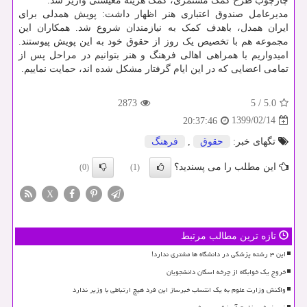
چارچوب طرح کمک مستمری، کمک هزینه معیشتی واریز شد.
مدیرعامل صندوق اعتباری هنر اظهار داشت: پویش همدلی برای
ایران همدل، باهدف کمک به نیازمندان شروع شد. همکاران این
مجموعه هم با تخصیص یک روز از حقوق خود به این پویش پیوستند.
امیدواریم با همراهی اهالی فرهنگ و هنر بتوانیم در مراحل پس از
تمامی اعضایی که در این ایام گرفتار مشکل شده اند، حمایت نماییم.
2873
5
/
5.0
1399/02/14
20:37:46
تگهای خبر:
حقوق
,
فرهنگ
این مطلب را می پسندید؟
(0)
(1)
X
تازه ترین مطالب مرتبط
این ۳ رشته پزشکی در دانشگاه ها مشتری ندارد!
خروج یک خوابگاه از چرخه اسکان دانشجویان
واکنش وزارت علوم به یک انتساب خبرساز این فرد هیچ ارتباطی با وزیر ندارد