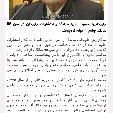
جاویدانی: محمود علمی؛ بنیانگذار انتشارات جاویدان در سن 95
سالگی چشم از جهان فروبست.
به گزارش جاویدانی به نقل از مهر، محمود علمی؛ بنیانگذار انتشارات
جاویدان، بعد از ۷۴ سال فعالیت در حوزه چاپ و نشر ایران، روز
گذشته (چهارشنبه ۱۴ خردادماه) در سن ۹۵ سالگی از دنیا رفت.
مراسم تشییع و خاکسپاری این ناشر پیشکسوت، ساعت ۱۰ بامداد
فردا (جمعه ۱۶ خرداد) در قطعه ۸ بهشت زهرا انجام خواهد شد. بنا
بر اعلام خانواده علمی، مراسم ختم و یادبود وی، به سبب وضعیت
همه گیری بیماری کرونا به آینده موکول شده و اطلاع رسانی می
شود.
محمود علمی، متولد ۱۳۰۴، کارش در حوزه کتاب را از سال ۱۳۲۵،
در چاپخانه اجدادی علمی و کتابفروشی پدرش، محمدحسن علمی
شروع کرد.
وی انتشارات جاویدان را سال ۱۳۴۰ تأسیس و این انتشارات به دنبال
همکاری با علی دشتی، آثار او را منتشر نمود. همین طور مجموعه ای
از نوشته های صادق هدایت، صادق چوبک، جلال آل احمد، فریدون
توللی، اسماعیل رائین، عبدالحسین زرین کوب، ابوالقاسم پاینده،