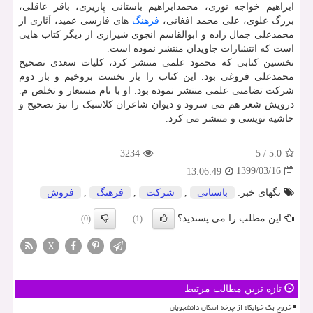
ابراهیم خواجه نوری، محمدابراهیم باستانی پاریزی، باقر عاقلی،
بزرگ علوی، علی محمد افغانی،
فرهنگ
های فارسی عمید، آثاری از
محمدعلی جمال زاده و ابوالقاسم انجوی شیرازی از دیگر کتاب هایی
است که انتشارات جاویدان منتشر نموده است.
نخستین کتابی که محمود علمی منتشر کرد، کلیات سعدی تصحیح
محمدعلی فروغی بود. این کتاب را بار نخست بروخیم و بار دوم
شرکت تضامنی علمی منتشر نموده بود. او با نام مستعار و تخلص م.
درویش شعر هم می سرود و دیوان شاعران کلاسیک را نیز تصحیح و
حاشیه نویسی و منتشر می کرد.
3234
5
/
5.0
1399/03/16
13:06:49
تگهای خبر:
باستانی
,
شركت
,
فرهنگ
,
فروش
این مطلب را می پسندید؟
(0)
(1)
X
تازه ترین مطالب مرتبط
خروج یک خوابگاه از چرخه اسکان دانشجویان