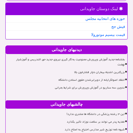
لینک دوستان جاویدانی
حوزه های انتخابیه مجلس
فیش حج
قیمت بیسیم موتورولا
دیدنیهای جاویدانی
بخشنامه جدید آموزش وپرورش ممنوعیت به کار گیری نیروی جدید حق التدریس و آموزشیار
نهضت
بزرگترین اشتباه بیماران دچار فشارخون بالا
انتقاد اصولگرایانه از دوبرابرشدن حقوق استادن دانشگاه
تدوین سه سناریو در آموزش وپرورش برای شرایط بحرانی
چالشیهای جاویدانی
این ۳ رشته پزشکی در دانشگاه ها مشتری ندارد!
تغذیه پدر می تواند بر سلامت نوزاد تأثیر بگذارد
شیوه نامه توزیع شیر مدارس احتیاج به اصلاح دارد