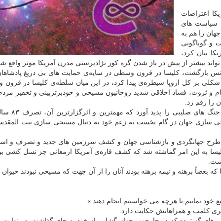
کا اعتراضات
 سیاست های
هان را هم به
 و گوناگونی
ا بیان کرد،
اند بیشتر از پیش در باز شدن گره کور نژادپرستی مدرن آمریکا موثر واقع شو
س بازگشت، کلیسا در قرون وسطی در سایه‌ی حمایت های بی دریغ پادشاهان
ی بر کل اروپا سیطره‌ی پیدا کرد، در این میان سلطه‌ی کلیسا در قرون 
ام و ثروت، فساد اخلاقی شدید روحانیون مسیحی و خودبرتربینی و تحقیر مرد
را رقم زد.
در این میان عرضه تفکر جهان گشایی در آئین
ی سازی جهان در گام نخست به زعم خود به دنبال مسیحی سازی بیت المقدس
ه طرح جهانگردی و بازشناسی جهان و کشف سرزمین های جدید و تصرف و است
یسا به این امر گماشته شد که کشف قاره‌ی آمریکا ارمغانی جز نسل کشی بو
شت.
که بعضاً برهنه و نیمه برهنه بودند آنان را از آن جهت که مسیحی نبودند حیوا
یع خود نماییم تا هرچه می خواستیم انجام دهند.»
گری کلمب و همراهانش حکایت دارد.
 های گسترده که در چارچوب جهان گشایی از خود به جای گذاشت، در نهایت ب