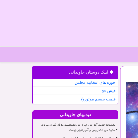
لینک دوستان جاویدانی
حوزه های انتخابیه مجلس
فیش حج
قیمت بیسیم موتورولا
دیدنیهای جاویدانی
بخشنامه جدید آموزش وپرورش ممنوعیت به کار گیری نیروی
جدید حق التدریس و آموزشیار نهضت