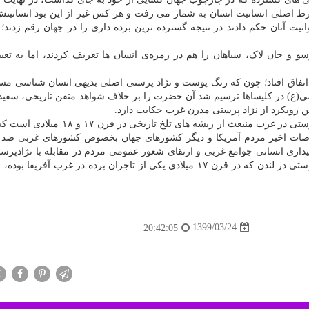
 اصلی انسانیت انسان به شمار می رفت و هر کس غیر از این بود انسانی
انیت آنان حکم دادند در نتیجه گسترده ترین برده داری را در جهان رقم زدند؛
۱ و ۱۸ همچون ژان ژاک روسو و جان لاک، سیاهان را هم در زمره‌ی انسان ها تعریف کردند، اما به ت
تفاق افتاد؛ چون که رنگ پوست و نژاد پرستی اصلی بدیهی انسان شناسی مس
ی(ع) در کلیساها ترسیم شد آن حضرت را بر خلاف شواهد متقن تاریخی، سفی
ین رویکرد از نژاد پرستی مدرن غرب حکایت دارد.
بیان این مطالب به خوبی نشان داده است که بحران نژادپرستی در غرب منبعث از ریشه های تل
راضات اخیر مردم آمریکا و دیگر کشورهای جهان بخصوص کشورهای غربی ضد
یداری انسانی جوامع غربی و ارتقای شعور عمومی مردم در مقابله با نژادپر
که پایین کشیده شدن ادوارد کلستون مجسمه‌ی نماد نژادپرستی در لندن که در قرن ۱۷ میلادی یکی از تاجران برده در غرب آفر
1399/03/24
20:42:05
X