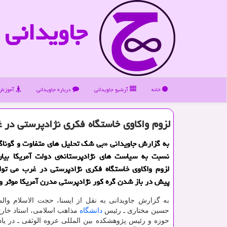
جاویدانی
خانه
آرشیو جاویدانی
درباره جاویدانی
آموزش 
لزوم واكاوی خاستگاه فكری نژادپرستی در 
به گزارش جاویدانی «بی شك تحلیل های متفاوت و گوناگ
نسبت به سیاست های نژادپرستانه‌ی دولت آمریكا بیان
لزوم واكاوی خاستگاه فكری نژادپرستی در غرب می توان
پیش در باز شدن گره كور نژادپرستی مدرن آمریكا موثر و
به گزارش جاویدانی به نقل از ایسنا، حجت الاسلام وال
حسین مختاری ـ رئیس
دانشگاه
مذاهب اسلامی، استاد خارج
حوزه و رئیس پژوهشکده بین المللی عروه الوثقی ـ در یاد