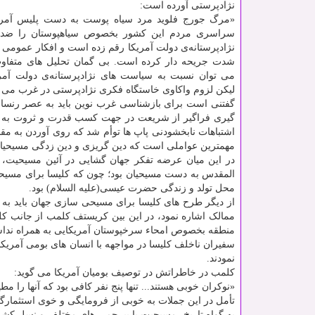
نژادپرستی آورده است:
«مرگ جورج فلوید مرد سیاه پوست به دست پلیس آمری
سراسری مردم این کشور بخصوص سیاهپوستان را ضد
نژادپرستانه‌ی دولت آمریکا رقم زده است و افکار عمومی ج
شدت جریحه دار کرده است. بی گمان تحلیل های متفاوت
می توان نسبت به سیاست های نژادپرستانه‌ی دولت آمریک
لیکن لزوم واکاوی خاستگاه فکری نژادپرستی در غرب می تو
گفتنی است برای بازشناسی غرب نوین باید به عصر رنسان
گیری فراگیر از شریعت در جهت کسب قدرت و ثروت به شکل
اشتباهات نابخشودنی پاپ ها توأم شد که روی آوردن به مق
مهمترین عواملی است که دین گریزی و دین زدگی مسیحیان 
المقدس به دست مسیحیان بود؛ چون که کلیسا برای مسیح
محل تولد و زندگی حضرت عیسی(علیه السلام) بود.
از دیگر طرح های کلیسا برای مسیحی سازی جهان باید ب
ممالک اشاره نمود، در این بین کریستف کلمب از جانب کل
منطقه بخصوص امحاء سرخپوستان آمریکایی به همراه ندا
سفیران ناخلف کلیسا در مواجهه با انسان های بومی آمریکا 
نمودند.
کلمب در خاطراتش در توصیف بومیان آمریکا می گوید:
«نوکران خوبی هستند... تنها پنج نفر کافی بود که آنها را مط
تأمل در این جملات به خوبی از فرومایگی و خوی استثمار
به گواه تاریخ، مسیحیت با بیرحمی های مختلف و نسل کشی