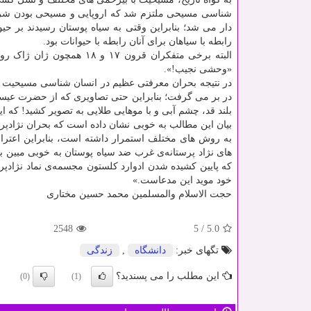
شناسی مسیحی ملتزم شد که اروپایی و مسیحی بودن شرط
دار می شد؛ بنابراین وقتی به سیاه پوستان رسیدند بر حیو
رابطه با سیاهان برای آنان رابطه با حیوانات بود.
البته برخی متفکران قرون ۷
«وحشی نجیب!».
در نتیجه بحران معرفتی عظیم در انسان شناسی مسیحیت ا
در بر می گرفت؛ بنابراین حتی تصاویری که از حضرت عیس
بلند قد، چشم آبی و با موهایی طلایی به تصویر کشید! که ا
به روش های مختلف استمرار داشته است، بنابراین اعت
های نژاد پرستانه‌ی غرب ضد سیاه پوستان به خوبی مبین ب
خود موید این مدعاست.»
حجت الاسلام والمسلمین محمد حسین مختاری
2548
5
/
5.0
تگهای خبر:
دانشگاه
,
زندگی
این مطلب را می پسندید؟
(0)
(1)