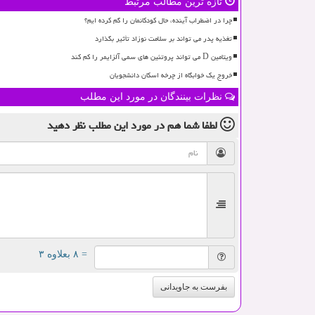
تازه ترین مطالب مرتبط
چرا در اضطراب آینده، حال کودکانمان را گم کرده ایم؟
تغذیه پدر می تواند بر سلامت نوزاد تأثیر بگذارد
ویتامین D می تواند پروتئین های سمی آلزایمر را کم کند
خروج یک خوابگاه از چرخه اسکان دانشجویان
نظرات بینندگان در مورد این مطلب
لطفا شما هم
در مورد این مطلب
نظر دهید
= ۸ بعلاوه ۳
بفرست به جاویدانی