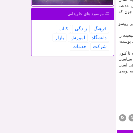
تش خدشه
 چون که
موضوع های جاویدانی
عبیر روسو
فرهنگ
زندگی
كتاب
یحیت را
دانشگاه
آموزش
بازار
د پوست،
شركت
خدمات
خ تاریخی در قرن ۱۷ و ۱۸ میلادی است که تا کنون
 سیاست
ستی است
یقا بوده، به نوبه‌ی