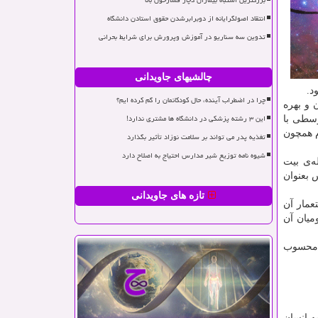
بزرگترین اشتباه بیماران دچار فشارخون بالا
انتقاد اصولگرایانه از دوبرابرشدن حقوق استادن دانشگاه
تدوین سه سناریو در آموزش وپرورش برای شرایط بحرانی
چالشیهای جاویدانی
د.
چرا در اضطراب آینده، حال کودکانمان را گم کرده ایم؟
 و بهره
این ۳ رشته پزشکی در دانشگاه ها مشتری ندارد!
وسطی با
م همچون
تغذیه پدر می تواند بر سلامت نوزاد تأثیر بگذارد
شیوه نامه توزیع شیر مدارس احتیاج به اصلاح دارد
 مسیحیت، جنگ های صلیبی را پدید آورد که مهمترین و اثرگزارترین آن، تصرف ۸۳ ساله‌ی بیت
 بعنوان
تازه های جاویدانی
عمار آن
میان آن
ن محسوب
ه انسان