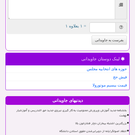
= ۱ بعلاوه ۱
بفرست به جاویدانی
لینک دوستان جاویدانی
حوزه های انتخابیه مجلس
فیش حج
قیمت بیسیم موتورولا
دیدنیهای جاویدانی
بخشنامه جدید آموزش وپرورش ممنوعیت به کار گیری نیروی جدید حق التدریس و آموزشیار
نهضت
بزرگترین اشتباه بیماران دچار فشارخون بالا
انتقاد اصولگرایانه از دوبرابرشدن حقوق استادن دانشگاه