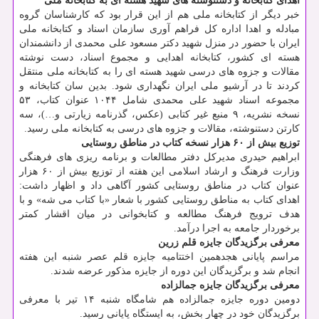
اهدای کتابخانه و دستنوشته های شهید هسته ای به کتابخانه ملی
خبر دیگر از کتابخانه ملی هم از این قرار بود که کارشناسان گروه
مبادله و اهدا اداره کل فراهم آوری سازمان اسناد و کتابخانه ملی
ایران با حضور در منزل شهید دکتر مسعود علی محمدی از دانشمندان
هسته ای کشور، کتابخانه اهدایی و مجموع اسناد، دست نوشته
مقالات و جزوه های درسی شهید هسته ای را به کتابخانه ملی منتقل
کردند تا در آرشیو ملی ایران نگهداری شود. بدین سان کتابخانه و
مجموعه اسناد شهید علی محمدی شامل ۱۰۴۴ عنوان کتاب، ۵۳
نسخه نشریه، ۹ منبع غیر کتابی (عکس، گذرنامه زیارتی و…)، سه
کارتن دستنوشته، مقالات و جزوه های درسی به کتابخانه ملی رسید.
توزیع بیش از ۶۰ هزار نسخه کتاب در مناطق روستایی
ابراهیم حیدری مدیرکل دفتر مطالعات و برنامه ریزی های فرهنگی
وزارت فرهنگ و ارشاد اسلامی این هفته از توزیع بیش از ۶۰ هزار
عنوان کتاب در مناطق روستایی کشور آگاهی داد و اظهار داشت:
اهدای کتاب به مناطق روستایی کشور با شعار «با کتاب می شه» و با
هدف ترویج فرهنگ مطالعه و کتابخوانی در میان اقشار کمتر
برخوردار جامعه به اجرا درآمد.
معرفی برگزیدگان جایزه قلم زرین
مراسم پایانی هجدهمین اختتامیه جایزه قلم عصر شنبه این هفته
انجام شد و برگزیدگان این دوره از جایزه مذکور عرضه شدند.
معرفی برگزیدگان جایزه جمالزاده
دومین دوره جایزه جمالزاده هم شامگاه شنبه ۱۴ تیر با معرفی
برگزیدگان خود در چهار بخش، به ایستگاه پایانی رسید.