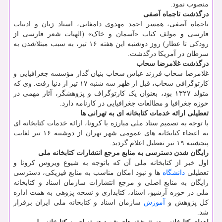
منصوب نمود.
درگذشت تاجماه آصفی
تاجماه آصفی، همسر احمد مهدوی دامغانی، استاد زبان و ادبیات
فارسی و مولف کتاب «آسمان و خاک» (الهیات شعر فارسی از
رودکی تا عطار) روز دوشنبه این هفته ۱۶ تیر، به سبب مبتلاشدن به
سرطان در آمریکا درگذشت.
درگذشت غلامرضا سحاب
غلامرضا سحاب فرزند عباس سحاب بنیان گذار مؤسسه جغرافیایی و
کارتوگرافی سحاب، قبل از ظهر سه شنبه ۱۷ تیر از دنیا رفت. وی که
متولد ۱۳۲۷ بود، بعنوان یک کارتوگراف و پژوهشگر، آثار مهمی در
حوزه جغرافیا و مطالعات جغرافیایی در کارنامه دارد.
تعطیلی ارائه خدمات کتابخانه ای به تهرانی ها
با توجه به تصمیم ستاد ملی مبارزه با کرونا، ارائه خدمات کتابخانه ای
به اعضاء کتابخانه های عمومی شهر تهران از دوشنبه ۱۶ تیر لغایت
پنجشنبه ۱۹ تیر تعطیل اعلام گردید.
رایگان شدن دسترسی به منابع مرجع انتشارات کتابخانه ملی
اول خبر از کتابخانه ملی آن که باتوجه به شیوع ویروس کرونا و
تعطیلی
دانشگاه
ها و نبود امکان مناسب به منابع فیزیکی، دسترسی
رایگان به منابع اصلی و مرجع انتشارات سازمان اسناد و کتابخانه
ملی در حوزه آرشیو، اسناد، کتابداری و نسخه پژوهی به همت اداره
کل پژوهش و
آموزش
سازمان اسناد و کتابخانه ملی ایران برقرار
شد.