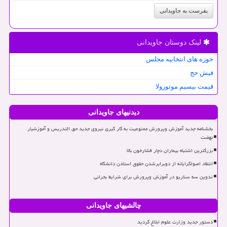
بفرست به جاویدانی
لینک دوستان جاویدانی
حوزه های انتخابیه مجلس
فیش حج
قیمت بیسیم موتورولا
دیدنیهای جاویدانی
بخشنامه جدید آموزش وپرورش ممنوعیت به کار گیری نیروی جدید حق التدریس و آموزشیار
نهضت
بزرگترین اشتباه بیماران دچار فشارخون بالا
انتقاد اصولگرایانه از دوبرابرشدن حقوق استادن دانشگاه
تدوین سه سناریو در آموزش وپرورش برای شرایط بحرانی
چالشیهای جاویدانی
دستور جدید وزارت علوم ابلاغ گردید