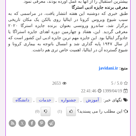
بیشترین استقبال را از آنها به عمل آورده بودند، معرفی نمود.
معرفی برنده جایزه ادبی استرگا
طبق خبری که دوشنبه این هفته انتشار یافت، در مراسمی که به
سبب شیوع ویروس کرونا در ایتالیا روی بالکن یک مکان تاریخی
برگزار شد، ساندرو ورونسی بعنوان برنده جایزه استرگا ۲۰۲۰
معرفی گردید. این، هفتاد و چهارمین دوره اهدای جایزه استراگا یا
جادوگر ایتالیا بود. این جایزه مهم ترین جایزه ادبی این کشور است که
از سال ۱۹۴۷ پایه گذاری شد و امسال باتوجه به بیماری کرونا و
شیوع گسترده آن در ایتالیا، اهمیت خاص تری هم داشت.
منبع:
javidani.ir
2653
5
/
5.0
1399/04/19
22:41:46
تگهای خبر:
آموزش
,
جشنواره
,
خدمات
,
دانشگاه
این مطلب را می پسندید؟
(0)
(1)
X