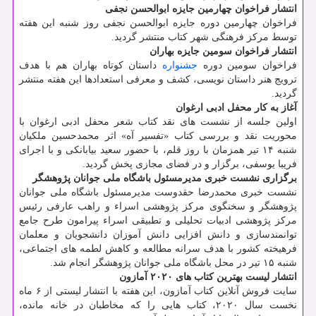
انتشار فراخوان چهارمین جایزه ابوالحسن نجفی
فراخوان چهارمین دوره جایزه ابوالحسن نجفی روز شنبه این هفته
توسط مرکز فرهنگی شهر کتاب منتشر گردید.
انتشار فراخوان سومین جایزه بهاران
فراخوان سومین دوره
جشنواره
داستان کوتاه بهاران هم با هدف
ترویج هنر داستان نویسی، کشف و معرفی استعدادها این هفته منتشر
گردید.
آغاز به کار محفل ادبی ارغوان
اولین جلسه از نشست های نقد کتاب شعر محفل ادبی ارغوان با
محوریت نقد و بررسی کتاب «تفسیر آه» اثر محمدحسین ملکیان
شنبه ۱۴ تیر همزمان با روز قلم، با حضور سعید بیابانکی و با اجرای
فریبا یوسفی، برگزار و در فضای مجازی پخش گردید.
برگزاری نشست خبری مدیرمسئول باشگاه ملی جوانان پژوهشگر
نشست خبری محمدرضا حقدوست مدیرمسئول باشگاه ملی جوانان
پژوهشگر و سخنگوی مرکز پژوهشی اسراء و راهب عارفی رئیس
مرکز پژوهشی ادبیات تحلیلی و تطبیقی اسراء پیرامون طرح جامع
توانمندسازی و دانش افزایی دانش آموزان دانشجویان و معلمان
فرهیخته کشور با هدف سرانه مطالعه و کاهش لطمه های اجتماعی،
شنبه ۱۵ تیر در محل باشگاه ملی جوانان پژوهشگر انجام شد.
انتشار لیست بهترین کتاب های ۲۰۲۰ آمازون
سایت فروش آنلاین کتاب آمازون، این هفته با انتشار لیستی از ۶ ماه
نخست سال ۲۰۲۰، کتاب هایی را که مخاطبان در خانه مانده،