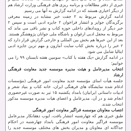
خبری از دفتر مطالعات و برنامه ریزی های فرهنگی وزارت ارشاد هم
از دیگر اخباری هستند که در ادامه گزارش به آنها می رسیم.
ادامه گزارش مربوط به ۲ جفت خبر مشابه در زمینه معرفی
برگزیدگان جوایز و انتشار فراخوان ۲ جایزه ادبی است و سپس ۲
خبر دیگر از رویدادهای داخلی حوزه کتاب و نشر باقی می ماند که
مربوط به محفل ادبی ارغوان و باشگاه ملی جوانان پژوهشگر هستند.
بعد از این خبرها هم بخش بین المللی و خارجی گزارش قرار دارد که
۲ خبر را درباره بخش کتاب سایت آمازون و مهم ترین جایزه ادبی
ایتالیا شامل می شود.
در ادامه گزارش «یک هفته با کتاب» سومین هفته تابستان ۹۹ را می
خوانیم؛
انتخاب مدیرعامل و هیئت مدیره موسسه جدید معاونت فرهنگی
ارشاد
جلسه هیأت امنای مؤسسه جدید معاونت امور فرهنگی (مؤسسات
ادغام شده نمایشگاه های فرهنگی ایران، خانه کتاب و بنیاد شعر و
ادبیات داستانی ایرانیان) بامداد یکشنبه ۱۵ تیر به صورت غیرحضوری
انجام شد و در آن، مدیرعامل و اعضای هیات مدیره موسسه مذکور
انتخاب شدند.
انتصاب معاونان موسسه فراگیر معاونت امور فرهنگی
طبق خبری هم که چهارشنبه انتشار یافت، ایوب دهقانکار مدیرعامل
موسسه فراگیر معاونت امور فرهنگی بامداد چهارشنبه در احکام
جداگانه ای معاونان و مدیران بخش های مختلف موسسه جدید را