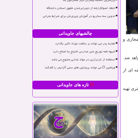
بزرگترین اشتباه بیماران دچار فشارخون بالا
انتقاد اصولگرایانه از دوبرابرشدن حقوق استادن دانشگاه
تدوین سه سناریو در آموزش وپرورش برای شرایط بحرانی
چالشیهای جاویدانی
مجازی و
تغذیه پدر می تواند بر سلامت نوزاد تأثیر بگذارد
شیوه نامه توزیع شیر مدارس احتیاج به اصلاح دارد
اهد شد.
استفاده از تارترازین در مواد غذایی ممنوع می باشد
ویتامین D می تواند پروتئین های سمی آلزایمر را کم کند
ه ای از
تازه های جاویدانی
ری تهیه