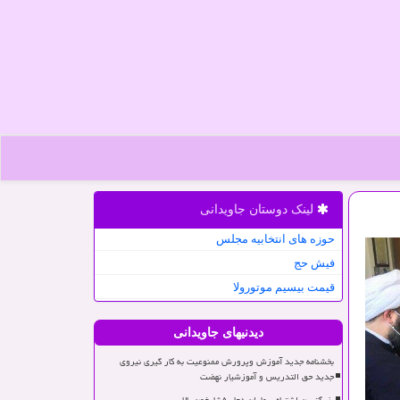
لینک دوستان جاویدانی
حوزه های انتخابیه مجلس
فیش حج
قیمت بیسیم موتورولا
دیدنیهای جاویدانی
بخشنامه جدید آموزش وپرورش ممنوعیت به کار گیری نیروی
جدید حق التدریس و آموزشیار نهضت