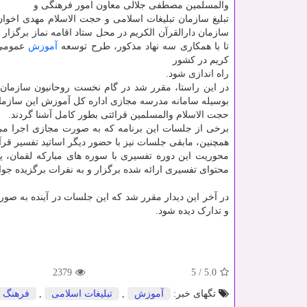
والمسلمین مصطفی جلالی معاون امور فرهنگی و
تبلیغ سازمان تبلیغات اسلامی و حجت الاسلام مهدی اخوا
سازمان دارالقرآن الکریم در محل ستاد اقامه نماز برگزار
تا با همکاری سه نهاد مذکور، طرح توسعه
آموزش
عمومی
کریم در کشور
راه اندازی شود.
در این راستا، مقرر شد در گام نخست روحانیون سازمان
بوسیله سامانه مدرسه مجازی اداره کل آموزش این سازما
حجت الاسلام والمسلمین قرائتی بطور کامل آشنا گردند.
برخی از جلسات این برنامه که به صورت مجازی اجرا می 
همچنین، مابقی جلسات نیز با حضور دیگر اساتید تفسیر قرآ
محوریت این دوره تفسیری با سوره های مبارکه لقمان، ی
محتوای تفسیری ارائه شده برگزار و به نفرات برگزیده جوایز
در آخر این دیدار مقرر شد که این جلسات در آینده به صور
و تدارک دیده شود.
2379
5
/
5.0
تگهای خبر:
آموزش
,
تبلیغات اسلامی
,
فرهنگ