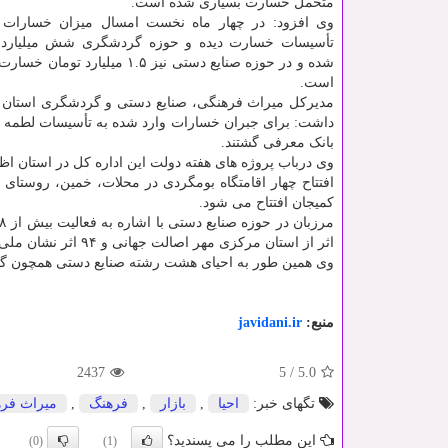
متحمل خسارت بسیاری شده است.
وی افزود: در چهار ماه نخست امسال میزان خسارات 
تأسیسات خسارت دیده و حوزه گردشگری شش میلیارد ت
شده و در حوزه صنایع دستی نیز ۱.۵ میلیارد
است.
مدیرکل میراث فرهنگی، صنایع دستی و گردشگری استان 
داشت: برای جبران خسارات وارد شده به تأسیسات لطمه دید
بانک معرفی گشتند.
کمیجان افتتاح می شود.
اثر از استان مرکزی مهر اصالت جهانی و ۹۴ اثر نشان ملی دریافت کرده اند.
وی همین طور به احیای هشت رشته صنایع دستی همچون گر
منبع:
javidani.ir
2437
5
/
5.0
تگهای خبر:
احیا
,
بازار
,
فرهنگ
,
میراث فر
این مطلب را می پسندید؟
(0)
(1)