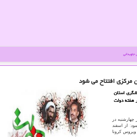
جاویدانی
شگری استان
ان در هفته دولت
چهارشنبه در
د: از اسفند
ویروس کرونا