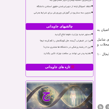
بزرگترین اشتباه بیماران دچار فشارخون بالا
انتقاد اصولگرایانه از دوبرابرشدن حقوق استادن دانشگاه
تدوین سه سناریو در آموزش وپرورش برای شرایط بحرانی
چالشیهای جاویدانی
ضیان به
دستور جدید وزارت علوم ابلاغ گردید
امل ۵ پروژه در حوزه گردشگری شامل
چرا در اضطراب آینده، حال کودکانمان را گم کرده ایم؟
 دستی شامل ۲ بازارچه در نیم ور محلات و
این ۳ رشته پزشکی در دانشگاه ها مشتری ندارد!
تغذیه پدر می تواند بر سلامت نوزاد تأثیر بگذارد
مرزبان در حوزه صنایع دستی با اشاره به فعالیت بیش از ۸ هزار هنرمند در استان مرکزی که در ۱۱۰ رشته فعالیت دارند، اظهار داشت: تابحال ۱۰
تازه های جاویدانی