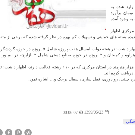
وارد شده به
ومان برآورد
 تومان خسارت به وجود آمده
مرکزی اظهار
ه بسته های حمایتی و تسهیلات کم بهره در نظر گرفته شده که برخی از متقا
وی درباب پروژه های هفته دولت این اداره کل در استان اظهار داشت: در هفته دولت امسال هفت پروژه ش
افتتاح چهار اقامتگاه بومگردی در محلات، خمین، روستای هزاوه و کمیجان و ۲ پروژه در حوزه صنایع
ه چینی، رو دوزی، قفل سازی، سفال برجک و… اشاره نمود.
1399/05/23
00:06:07
هنگی
X