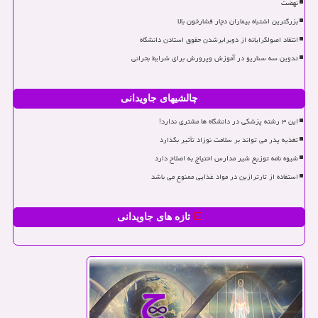
نهضت
بزرگترین اشتباه بیماران دچار فشارخون بالا
انتقاد اصولگرایانه از دوبرابرشدن حقوق استادن دانشگاه
تدوین سه سناریو در آموزش وپرورش برای شرایط بحرانی
چالشیهای جاویدانی
این ۳ رشته پزشکی در دانشگاه ها مشتری ندارد!
تغذیه پدر می تواند بر سلامت نوزاد تأثیر بگذارد
شیوه نامه توزیع شیر مدارس احتیاج به اصلاح دارد
استفاده از تارترازین در مواد غذایی ممنوع می باشد
تازه های جاویدانی