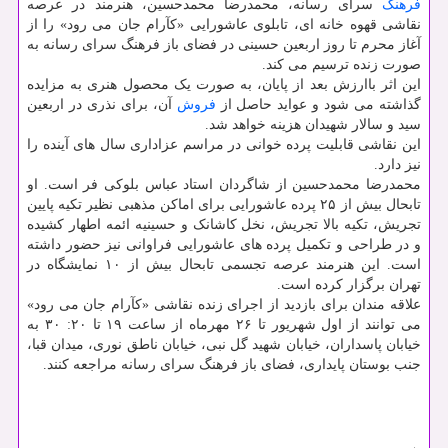
فرهنگ
سرای رسانه، محمدرضا محمدحسین، هنرمند در عرصه
نقاشی قهوه خانه ای، تابلوی عاشورایی «کآرام جان می رود» را از
آغاز محرم تا روز اربعین حسینی در فضای باز فرهنگ سرای رسانه به
صورت زنده ترسیم می کند.
این اثر باارزش بعد از پایان، به صورت یک محصول هنری به مزایده
گذاشته می شود و عواید حاصل از
فروش
آن، برای نذری در اربعین
سید و سالار شهیدان هزینه خواهد شد.
این نقاشی قابلیت پرده خوانی در مراسم عزاداری سال های آینده را
نیز دارد.
محمدرضا محمدحسین از شاگردان استاد عباس بلوکی فر است. او
تابحال بیش از ۲۵ پرده عاشورایی برای اماکن مذهبی نظیر تکیه پایین
تجریش، تکیه بالا تجریش، نخل کاشانک و حسینیه ائمه اطهار کشیده
و در طراحی و تکمیل پرده های عاشورایی فراوانی نیز حضور داشته
است. این هنرمند عرصه تجسمی تابحال بیش از ۱۰ نمایشگاه در
تهران برگزار کرده است.
علاقه مندان برای بازدید از اجرای زنده نقاشی «کآرام جان می رود»
می توانند از اول شهریور تا ۲۶ مهرماه از ساعت ۱۹ تا ۲۰: ۳۰ به
خیابان پاسداران، خیابان شهید گل نبی، خیابان ناطق نوری، میدان قبا،
جنب بوستان پایداری، فضای باز فرهنگ سرای رسانه مراجعه کنند.