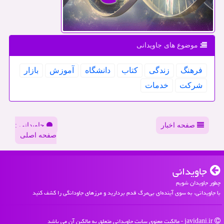
موضوع های جاویدانی
فرهنگ
زندگی
كتاب
دانشگاه
آموزش
بازار
شركت
خدمات
صفحه اخبار
جاویدانی :
صفحه اصلی
جاویدانی
چطور جاویدان شویم
با جاویدانی، به سوی آینده‌ای بی‌مرگ قدم بردارید و مرزهای جاودانگی را کشف کنید
javidani.ir - مالکیت معنوی سایت جاویدانی متعلق به مالکین آن می باشد