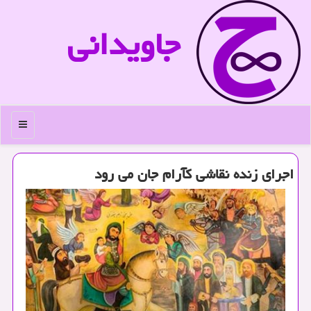
جاویدانی
منو
اجرای زنده نقاشی كآرام جان می رود