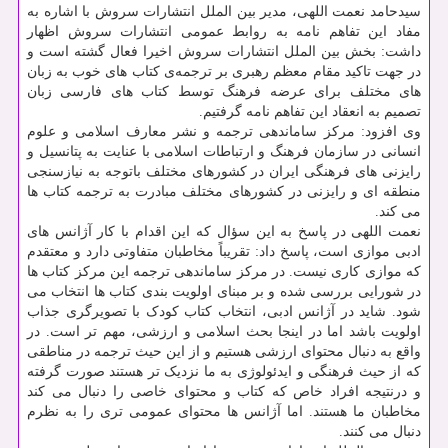
سیدحامد نعمت اللهی، مدیر بین الملل انتشارات سروش با اشاره به
مفاد این تفاهم نامه به روابط عمومی انتشارات سروش اظهار
داشت: بخش بین الملل انتشارات سروش اخیرا فعال گشته است و
در جهت تاکید مقام معظم رهبری بر ترجمه‌ی کتاب های خوب به زبان
های مختلف برای عرضه فرهنگ توسط کتاب های فارسی زبان
تصمیم به انعقاد این تفاهم نامه گرفتیم.
وی افزود: مرکز ساماندهی ترجمه و نشر معارف اسلامی و علوم
انسانی در سازمان فرهنگ و ارتباطات اسلامی با عنایت به پتانسیل و
رایزنی های فرهنگی ایران در کشورهای مختلف باتوجه به نیازسنجی
منطقه ای و رایزنی در کشورهای مختلف مبادرت به ترجمه کتاب ها
می کند.
نعمت اللهی در پاسخ به این سؤال که این اقدام با کار آژانس های
ادبی موازی است، پاسخ داد: تقریباً مخاطبان متفاوتی دارد و معتقدم
که موازی کاری نیست. در مرکز ساماندهی ترجمه این مرکز کتاب ها
در شورایی بررسی شده و بر مبنای اولویت بندی کتاب ها انتخاب می
شود. شاید در آژانس ادبی، انتخاب کتاب کودک با تصویرگری جذاب
اولویت باشد اما در اینجا بحث اسلامی و ارزشی، مهم تر است. در
واقع به دنبال محتوای ارزشی هستیم و از این حیث ترجمه در مناطقی
که از حیث فرهنگی و ایدئولوژی به ما نزدیک تر هستند صورت گرفته
و درنتیجه افراد خاص که کتاب و محتوای خاصی را دنبال می کند
مخاطبان ما هستند. اما آژانس ها محتوای عمومی تری را به نظرم
دنبال می کنند.