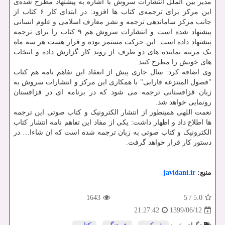
مدیر بین الملل انتشارات سروش با اشاره به پیشنهاد مطرح شده‌ی
این مرکز برای ترجمه‌ی کتاب ها افزود: در ابتدای کار ۶ کتاب از
جانب مرکز ساماندهی ترجمه و نشر معارف اسلامی و علوم انسانی
پیشنهاد شده است و انتشارات سروش هم ۹ کتاب را برای ترجمه
پیشنهاد داده است. این حرکت مستمر بوده و قرار هست هر سه ماه
یک مرتبه نماینده های دو طرف از روند کار گزارش داده و انتخاب
های خویش را مطرح کنند.
وی اضافه کرد: سال جاری پیش از انعقاد این تفاهم نامه هم کتاب
"فصول المنتزعه فارابی" با همکاری این مرکز و انتشارات سروش به
زبان قزاقستانی ترجمه می شود که در برنامه ای در قزاقستان
رونمایی خواهد شد.
نعمت اللهی همینطور از انتشار الکترونیک و کتاب صوتی این ترجمه
ها اطلاع داد و اظهار داشت: یکی از مفاد این تفاهم نامه انتشار کتاب
الکترونیک و کتاب صوتی به زبان ترجمه شده است که ان شاءا… در
دستور کار قرار خواهد گرفت.
منبع:
javidani.ir
1643
5
/
5.0
1399/06/12
21:27:42