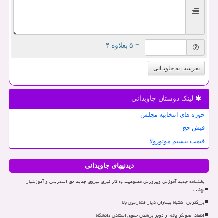
= ۵ بعلاوه ۴
بفرست به جاویدانی
لینک دوستان جاویدانی
حوزه های انتخابیه مجلس
فیش حج
قیمت بیسیم موتورولا
دیدنیهای جاویدانی
بخشنامه جدید آموزش وپرورش ممنوعیت به کار گیری نیروی جدید حق التدریس و آموزشیار
نهضت
بزرگترین اشتباه بیماران دچار فشارخون بالا
انتقاد اصولگرایانه از دوبرابرشدن حقوق استادن دانشگاه