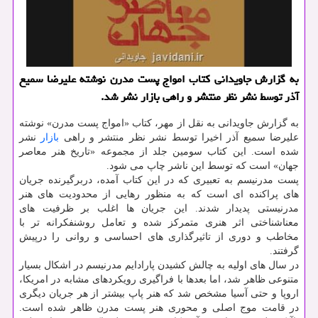
به گزارش جاویدانی كتاب امواج پست مدرن نوشته علیرضا سمیع
آذر توسط نشر نظر منتشر و راهی بازار نشر شد.
به گزارش جاویدانی به نقل از مهر، کتاب «امواج پست مدرن» نوشته
علیرضا سمیع آذر اخیرا توسط نشر نظر منتشر و راهی
بازار
نشر
شده است. این کتاب سومین جلد از مجموعه «تاریخ هنر معاصر
جهان» است که توسط این ناشر چاپ می شود.
پست مدرنیسم به تعبیری که در این کتاب آمده، دربرگیرنده جریان
های پراکنده ای است که به منظور رهایی از محدودیت های هنر
مدرنیستی پدیدار شدند. این جریان ها اغلب بر ظرفیت های
معناشناختی اثر هنری متمرکز شده و تعامل روشنفکرانه تر با
مخاطب و دوری از تاثیرگذاری های احساسی و روانی را درپیش
گرفتند.
در سال های اولیه به چالش کشیدن پارادایم مدرنیسم در اشکال بسیار
متنوعی ظاهر شد، اما بعدها با فراگیری رویکردهای مشابه در امریکا،
اروپا و حتی آسیا مشخص شد که هنر پاپ بیشتر از هر جریان دیگری
در قامت موج اصلی و محوری هنر پست مدرن ظاهر شده است.