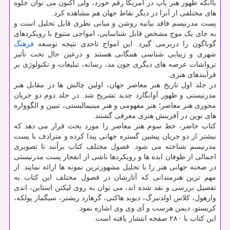
باآنکه ظهور هنر پاپ در آمریکا رقم خورد، ولی اکنون می توان جلوه
های مختلفی از آنرا در دیگر نقاط جهان هم مشاهده کرد.
پست مدرنیسم فاقد بیانیه روشن و مبانی نظری قابل تحلیل است و
به جای یک موج مشخص قابل شناسایی، امواجی متنوع با رویکردهای
گوناگون را دربرمی گیرد. این امواج تاحدی نتیجه توسعه
فرهنگ
شهری و زیبایی شناسی همگانی هستند و درعین حال تحت تأثیر
ترواشات عرصه های دیگری چون مد، رسانه، تبلیغات و تکنولوژی بر
فرآیندهای هنری.
در جلد اول تاریخ هنر معاصر جهان، اولین چالش ها در مقابل هنر
مدرنیستی و ظهور آوانگارد جدید تشریح شد. در جلد دوم دو جریان
محوری هنر معاصر؛ هنر مفهومی و هنر مینیمالیستی، تبیین و الگوواره
های نوین در آفرینش هنری معرفی گشتند.
کتاب حاضر، خط سوم هنر معاصر را مورد بحث قرار می دهد که
بیشتر از دو جریان پیشین گستره جهانی پیدا کرده و مترادف با پست
مدرنیسم شناخته می شود. فصول مختلف کتاب برآنند تا تصویری
اجمالی از طوفان ایده ها و رویکردها ناشی از انفجار پست مدرنیستی
در صحنه جهانی هنر را با تحلیل مشهورترین نمونه ها ارائه نمایند. از
مهم ترین هنرمندانی که آثارشان در فصول مختلف این کتاب به
تفصیل بررسی و نقد شده اند، می توان به روی لیکتن استاین، اندی
وارهول، کلاس اولدنبرگ، دیوید هاکنی، گرهارد ریشتر، سیگمار پولکه،
کریستو، دیمن هرست و آی وی وی اشاره نمود.
این کتاب با ۲۸۰ صفحه انتشار یافته است.