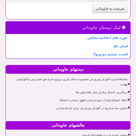
بفرست به جاویدانی
لینک دوستان جاویدانی
حوزه های انتخابیه مجلس
فیش حج
قیمت بیسیم موتورولا
دیدنیهای جاویدانی
بخشنامه جدید آموزش وپرورش ممنوعیت به کار گیری نیروی جدید حق التدریس و آموزشیار
نهضت
بزرگترین اشتباه بیماران دچار فشارخون بالا
انتقاد اصولگرایانه از دوبرابرشدن حقوق استادن دانشگاه
تدوین سه سناریو در آموزش وپرورش برای شرایط بحرانی
چالشیهای جاویدانی
دستور جدید وزارت علوم ابلاغ گردید