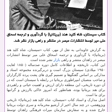
كتاب سیستان، شاه كلید هند (بریتانیا) با گردآوری و ترجمه اسحاق
علی میر توسط انتشارات مبصر در منتشر و راهی بازار نشر شد.
به گزارش جاویدانی به نقل از مهر، کتاب «سیستان، شاه کلید هند
(بریتانیا)» با گردآوری و ترجمه اسحاق علی میر توسط انتشارات
مبصر در زاهدان منتشر و راهی
بازار
نشر شده است.
این کتاب، تاریخچه و اطلاعات کامل دوره صدساله (۱۸۵۰ لغایت
۱۹۵۰ میلادی) سیستان بزرگ است و دربرگیرنده مجموعه اسناد و
مدارکی بر اساس گفتگوها و تصمیم گیری های پشت پرده کارگزاران
و صاحب منصبان امپراطوری بریتانیا در رابطه با سیستان است که در
آن دوره تاریخی، این منطقه دارای ارزش و اهمیت حیاتی و راهبردی
برای هند بریتانیا بوده، همانطور که امروز خاکی باارزش و گرانبها
برای ما است.
اصل مدارک و اسناد کتاب «سیستان، شاه کلید هند (بریتانیا)» تاریخی
وپژوهشی، در چند سال اخیر از آرشیو محرمانه و سری دولت بریتانیا
خارج شده و به سفارش سازمان میراث فرهنگی زاهدان توسط