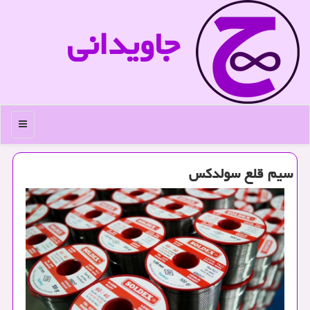
جاویدانی
منو
سیم قلع سولدكس