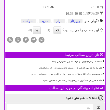
1389
5
/
5.0
1399/09/20
16:38:40
تگهای خبر:
رپورتاژ
,
بازار
,
خرید
,
شركت
این مطلب را می پسندید؟
(0)
(1)
X
تازه ترین مطالب مرتبط
استفاده از تارترازین در مواد غذایی ممنوع می باشد
خطر رژیم غذایی نامرتب و از دست دادن عضله در افراد میانسال
مدرسه هایی که فقط مدرک می دهند روایت الگوی جدید تحصیل در ایران
ناگفته هایی از ماندگاری شیرهای پاکتی هشدار متخصص تغذیه
نظرات بینندگان در مورد این مطلب
لطفا شما هم
نظر دهید