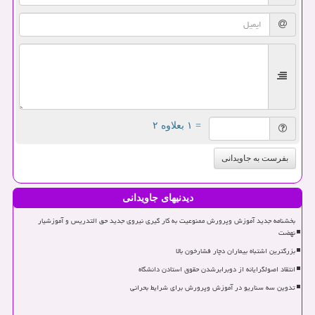
= ۱ بعلاوه ۲
بفرست به جاویدانی
دیدنیهای جاویدانی
بخشنامه جدید آموزش وپرورش ممنوعیت به کار گیری نیروی جدید حق التدریس و آموزشیار
نهضت
بزرگترین اشتباه بیماران دچار فشارخون بالا
انتقاد اصولگرایانه از دوبرابرشدن حقوق استادن دانشگاه
تدوین سه سناریو در آموزش وپرورش برای شرایط بحرانی