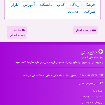
فرهنگ
زندگی
كتاب
دانشگاه
آموزش
بازار
شركت
خدمات
صفحه اخبار
جاویدانی :
صفحه اصلی
جاویدانی
چطور جاویدان شویم
با جاویدانی، به سوی آینده‌ای بی‌مرگ قدم بردارید و مرزهای جاودانگی را کشف کنید
javidani.ir - مالکیت معنوی سایت جاویدانی متعلق به مالکین آن می باشد
میانبرهای جاویدانی
درباره ما
بک لینک در جاویدانی
رپورتاژ در جاویدانی