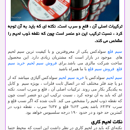
تركیبات اصلی آن ، قلع و سرب است. نكته ای كه باید به آن توجه
كرد ، نسبت تركیب این دو عنصر است چون كه نقطه ذوب لحیم را
مشخص می كند.
سیم قلع
سولدکس یكی از معروفترین و با كیفیت ترین سیم لحیم
های موجود در بازار است كه مشتریان زیادی دارد. این محصول
ساخت شركت مالزی می باشد.برای
فروش سیم لحیم
خرید سیم
قلع
فروش سیم قلع
با ما همراه باشید
سیم لحیم
سولدکس یا
خرید سیم لحیم
سولدکس آلیاژی میباشد که از
دو یا چند فلز مختلف که در اتصال ثابت فلزات ، بویژه سیم و کابل
به یکدیگر بکار می روند. ترکیبات اصلی آن ، قلع و سرب است. نکته
ای که باید به آن توجه کرد ، نسبت ترکیب این دو عنصر است چون
که نقطه ذوب لحیم را مشخص می کند. ثابت شده که اگر نسب قلع و
سرب ۶۳/۳۷ باشد یعنی ۶۳% قلع و ۳۷% سرب ، نقطه ذوب در
کمترین حد خود و در حدود ۱۹۰ درجه سلسیوس خواهد بود.
نکات لحیم کاری
نکته‌ای که باید در لحیم‌ کاری در نظر داشت این است که محیط حتما