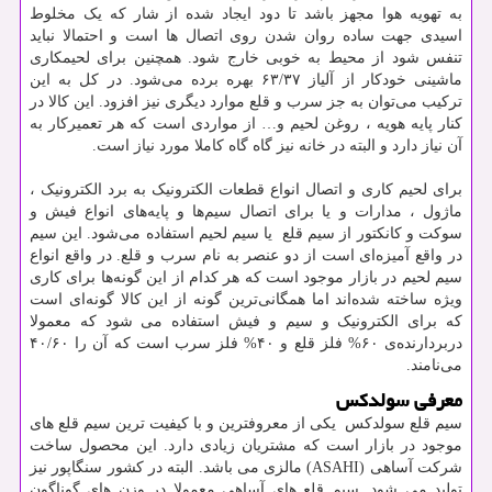
به تهویه هوا مجهز باشد تا دود ایجاد شده از شار که یک مخلوط
اسیدی جهت ساده روان شدن روی اتصال ها است و احتمالا نباید
تنفس شود از محیط به خوبی خارج شود. همچنین برای لحیمکاری
ماشینی خودکار از آلیاز ۶۳/۳۷ بهره برده می‌شود. در کل به این
ترکیب می‌توان به جز سرب و قلع موارد دیگری نیز افزود. این کالا در
کنار پایه هویه ، روغن لحیم و… از مواردی است که هر تعمیرکار به
آن نیاز دارد و البته در خانه نیز گاه گاه کاملا مورد نیاز است.
برای لحیم کاری و اتصال انواع قطعات الکترونیک به برد الکترونیک ،
ماژول ، مدارات و یا برای اتصال سیم‌ها و پایه‌های انواع فیش و
سوکت و کانکتور از سیم قلع یا سیم لحیم استفاده می‌شود. این سیم
در واقع آمیزه‌ای است از دو عنصر به نام سرب و قلع. در واقع انواع
سیم لحیم در بازار موجود است که هر کدام از این گونه‌ها برای کاری
ویژه ساخته شده‌اند اما همگانی‌ترین گونه از این کالا گونه‌ای است
که برای الکترونیک و سیم و فیش استفاده می شود که معمولا
دربردارنده‌ی ۶۰% فلز قلع و ۴۰% فلز سرب است که آن را ۴۰/۶۰
می‌نامند.
معرفی سولدکس
سیم قلع سولدکس یکی از معروفترین و با کیفیت ترین سیم قلع های
موجود در بازار است که مشتریان زیادی دارد. این محصول ساخت
شرکت آساهی (
ASAHI
) مالزی می باشد. البته در کشور سنگاپور نیز
تولید می شود. سیم قلع های آساهی معمولا در وزن های گوناگون