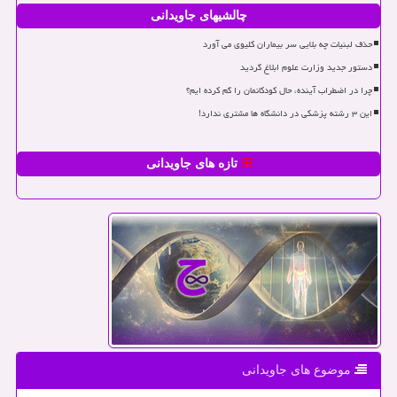
چالشیهای جاویدانی
حذف لبنیات چه بلایی سر بیماران کلیوی می آورد
دستور جدید وزارت علوم ابلاغ گردید
چرا در اضطراب آینده، حال کودکانمان را گم کرده ایم؟
این ۳ رشته پزشکی در دانشگاه ها مشتری ندارد!
تازه های جاویدانی
موضوع های جاویدانی