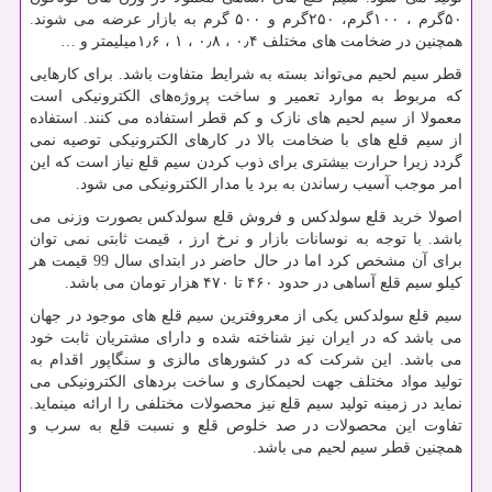
۵۰گرم ، ۱۰۰گرم، ۲۵۰گرم و ۵۰۰ گرم به بازار عرضه می شوند.
همچنین در ضخامت های مختلف ۰٫۴ ، ۰٫۸ ، ۱ ، ۱٫۶میلیمتر و …
قطر سیم لحیم می‌تواند بسته به شرایط متفاوت باشد. برای کارهایی
که مربوط به موارد تعمیر و ساخت پروژه‌های الکترونیکی است
معمولا از سیم لحیم های نازک و کم قطر استفاده می کنند. استفاده
از سیم قلع های با ضخامت بالا در کارهای الکترونیکی توصیه نمی
گردد زیرا حرارت بیشتری برای ذوب کردن سیم قلع نیاز است که این
امر موجب آسیب رساندن به برد یا مدار الکترونیکی می شود.
اصولا خرید قلع سولدکس و فروش قلع سولدکس بصورت وزنی می
باشد. با توجه به نوسانات بازار و نرخ ارز ، قیمت ثابتی نمی توان
برای آن مشخص کرد اما در حال حاضر در ابتدای سال 99 قیمت هر
کیلو سیم قلع آساهی در حدود ۴۶۰ تا ۴۷۰ هزار تومان می باشد.
سیم قلع سولدکس یکی از معروفترین سیم قلع های موجود در جهان
می باشد که در ایران نیز شناخته شده و دارای مشتریان ثابت خود
می باشد. این شرکت که در کشورهای مالزی و سنگاپور اقدام به
تولید مواد مختلف جهت لحیمکاری و ساخت بردهای الکترونیکی می
نماید در زمینه تولید سیم قلع نیز محصولات مختلفی را ارائه مینماید.
تفاوت این محصولات در صد خلوص قلع و نسبت قلع به سرب و
همچنین قطر سیم لحیم می باشد.