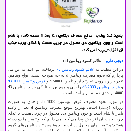
جاویدانی: بهترین موقع مصرف ویتامین d بعد از وعده ناهار یا شام
است و چون ویتامین دی محلول در چربی هست با غذای چرب جذب
آن افزایش پیدا می كند.
دیجی دارو
–
علائم کمبود ویتامین
d
:
در این مطلب به
علائم کمبود ویتامین دی
پرداخته ایم. ابتدا به این می
پردازم که نحوه مصرف ویتامین
d
به چه صورت است. انواع ویتامین
d
در بازار دارویی عبارتند از ویتامین
d 50000
و
قرص ویتامین
d3 1000
و
قرص ویتامین
d3 2000
واحدی و همچنین به تازگی قرص ویتامین
d3
4000
واحدی هم به بازار آمده است.
در مورد نحوه مصرف قرص ویتامین
d3 1000
واحدی به صورت
روزانه (
daily
) است. بهترین موقع مصرف ویتامین d بعد از وعده
ناهار یا شام است و چون ویتامین دی محلول در چربی هست با غذای
چرب جذب آن افزایش پیدا می کند. می دانیم که ویتامین ها دو دسته
هستند: ویتامین های محلول در آب مانند ویتامین
c
و ویتامین های گروه
ب که به آن ها به اصطلاح ویتامین بکمپلکس گفته می شود مانند