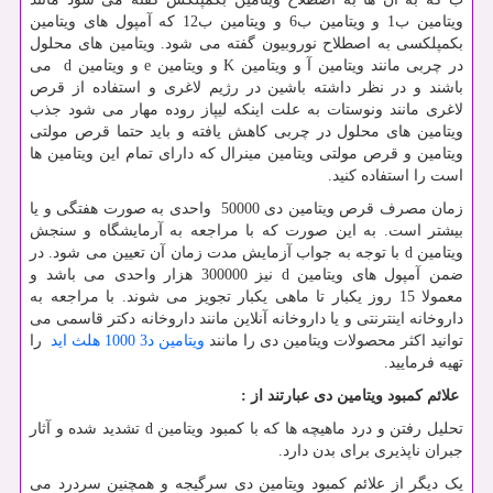
ویتامین ب1 و ویتامین ب6 و ویتامین ب12 که آمپول های ویتامین
بکمپلکسی به اصطلاح نوروبیون گفته می شود. ویتامین های محلول
در چربی مانند ویتامین آ و ویتامین
K
و ویتامین
e
و ویتامین
d
می
باشند و در نظر داشته باشین در رژیم لاغری و استفاده از قرص
لاغری مانند ونوستات به علت اینکه لیپاز روده مهار می شود جذب
ویتامین های محلول در چربی کاهش یافته و باید حتما قرص مولتی
ویتامین و قرص مولتی ویتامین مینرال که دارای تمام این ویتامین ها
است را استفاده کنید.
زمان مصرف قرص ویتامین دی 50000 واحدی به صورت هفتگی و یا
بیشتر است. به این صورت که با مراجعه به آرمایشگاه و سنجش
ویتامین
d
با توجه به جواب آزمایش مدت زمان آن تعیین می شود. در
ضمن آمپول های ویتامین
d
نیز 300000 هزار واحدی می باشد و
معمولا 15 روز یکبار تا ماهی یکبار تجویز می شوند. با مراجعه به
داروخانه اینترنتی و یا داروخانه آنلاین مانند داروخانه دکتر قاسمی می
توانید اکثر محصولات ویتامین دی را مانند
ویتامین د3 1000 هلث اید
را
تهیه فرمایید.
علائم کمبود ویتامین دی عبارتند از :
تحلیل رفتن و درد ماهیچه ها که با کمبود ویتامین d تشدید شده و آثار
جبران ناپذیری برای بدن دارد.
یک دیگر از علائم کمبود ویتامین دی سرگیجه و همچنین سردرد می