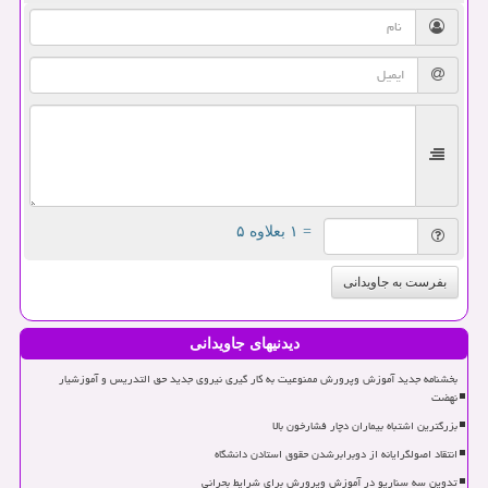
= ۱ بعلاوه ۵
بفرست به جاویدانی
دیدنیهای جاویدانی
بخشنامه جدید آموزش وپرورش ممنوعیت به کار گیری نیروی جدید حق التدریس و آموزشیار
نهضت
بزرگترین اشتباه بیماران دچار فشارخون بالا
انتقاد اصولگرایانه از دوبرابرشدن حقوق استادن دانشگاه
تدوین سه سناریو در آموزش وپرورش برای شرایط بحرانی