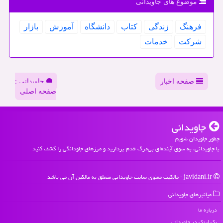
موضوع های جاویدانی
فرهنگ
زندگی
كتاب
دانشگاه
آموزش
بازار
شركت
خدمات
صفحه اخبار
جاویدانی :
صفحه اصلی
جاویدانی
چطور جاویدان شویم
با جاویدانی، به سوی آینده‌ای بی‌مرگ قدم بردارید و مرزهای جاودانگی را کشف کنید
javidani.ir - مالکیت معنوی سایت جاویدانی متعلق به مالکین آن می باشد
میانبرهای جاویدانی
درباره ما
بک لینک در جاویدانی