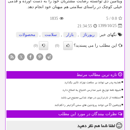
ویتامین دی توانسته رضایت مشتریان خود را به دست آورده و قدمی
خیلی کوچک در راستای سلامتی هم میهنان خود انجام دهد.
1835
5
/
0.0
1399/10/25
21:34:55
تگهای خبر:
رپورتاژ
,
بازار
,
سلامت
,
محصولات
این مطلب را می پسندید؟
(0)
(0)
X
تازه ترین مطالب مرتبط
تغذیه پدر می تواند بر سلامت نوزاد تأثیر بگذارد
شیوه نامه توزیع شیر مدارس احتیاج به اصلاح دارد
استفاده از تارترازین در مواد غذایی ممنوع می باشد
ویتامین D می تواند پروتئین های سمی آلزایمر را کم کند
نظرات بینندگان در مورد این مطلب
لطفا شما هم
نظر دهید