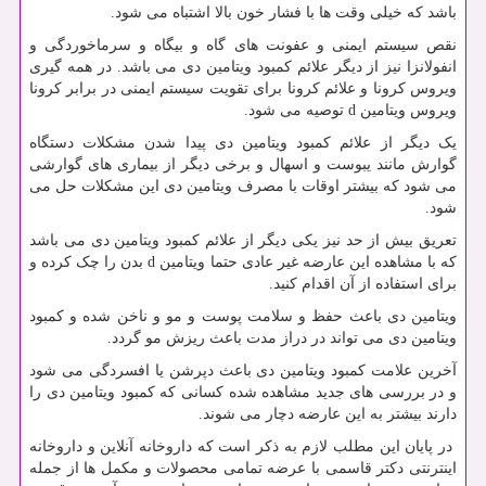
باشد که خیلی وقت ها با فشار خون بالا اشتباه می شود.
نقص سیستم ایمنی و عفونت های گاه و بیگاه و سرماخوردگی و
انفولانزا نیز از دیگر علائم کمبود ویتامین دی می باشد. در همه گیری
ویروس کرونا و علائم کرونا برای تقویت سیستم ایمنی در برابر کرونا
ویروس ویتامین d توصیه می شود.
یک دیگر از علائم کمبود ویتامین دی پیدا شدن مشکلات دستگاه
گوارش مانند یبوست و اسهال و برخی دیگر از بیماری های گوارشی
می شود که بیشتر اوقات با مصرف ویتامین دی این مشکلات حل می
شود.
تعریق بیش از حد نیز یکی دیگر از علائم کمبود ویتامین دی می باشد
که با مشاهده این عارضه غیر عادی حتما ویتامین
d
بدن را چک کرده و
برای استفاده از آن اقدام کنید.
ویتامین دی باعث حفظ و سلامت پوست و مو و ناخن شده و کمبود
ویتامین دی می تواند در دراز مدت باعث ریزش مو گردد.
آخرین علامت کمبود ویتامین دی باعث دپرشن یا افسردگی می شود
و در بررسی های جدید مشاهده شده کسانی که کمبود ویتامین دی را
دارند بیشتر به این عارضه دچار می شوند.
در پایان این مطلب لازم به ذکر است که داروخانه آنلاین و داروخانه
اینترنتی دکتر قاسمی با عرضه تمامی محصولات و مکمل ها از جمله