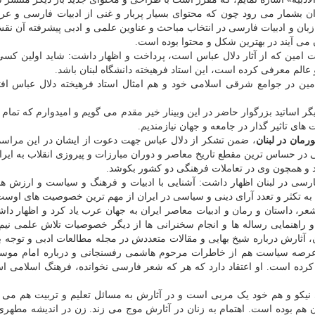
 بشمار می رود چون که محتوای بسیار پربار و غنی از ادبیات فارسی و عرب
ه زبان و ادبیات فارسی در انتخاب مباحث و عناوین علمی و ادبی پیشرفته آن ن
می آیند در بهترین شکل و محتوا بوده است.
ت امین که از آثار دلال عباس است، پرداخت و اظهار داشت: شاید اولین کسی 
عالم معرفی کرده است، این استاد فرهیخته دانشگاه لبنان باشد.
امین در جوامع شرقی اسلامی خود و هم امثال استاد فرهیخته دلال عباس اف
یگر اساتید بزرگوار حاضر در این وبینار خیر مقدم می گویم و امیدوارم که تمام ب
های تاثیر گذار در جامعه و جهان نیازمندیم.
مان در لبنان
، ضمن تشکر از دلال عباس جهت دعوت از ایشان در این مراسم
 در حساس ترین مقطع تاریخ معاصر و دوران مبارزات و پیروزی انقلاب به ایران 
یسد و همچون وی در تعاملات فرهنگی دو کشور بکوشد.
رسی در لبنان اظهار داشت: آشنایی با ادبیات و فرهنگ و سیاست و ارزش ه
ه به تکثر و تعدد آرای دینی و سیاسی در ایران از مهم ترین خصوصیت های اوست
عر، داستان و رمان و ادبیات معاصر ایران به جهان عرب یاد کرد و اظهار داش
و راهنمایی رساله ها و انجام سخنرانی ها از دیگر خصوصیات تلاش علمی نیم
ن، آثارش درباره شیخ بهایی و مقالات متعددش در مجله مطالعات ادبی و توجه ب
در عرصه سیاست هم از خاطرات مرحوم هاشمی رفسنجانی و درباره امام مو
ه کرده است. او اعتقاد دارد که هر که شعر فارسی نخوانده، فرهنگ اسلامی 
 نیکو و هم خود یک مربی است و در آثارش به مسائل تعلیم و تربیت هم می پ
ن هم بوده است. اهتمام به زنان در آثارش موج می زند. زن در اندیشه مطهری