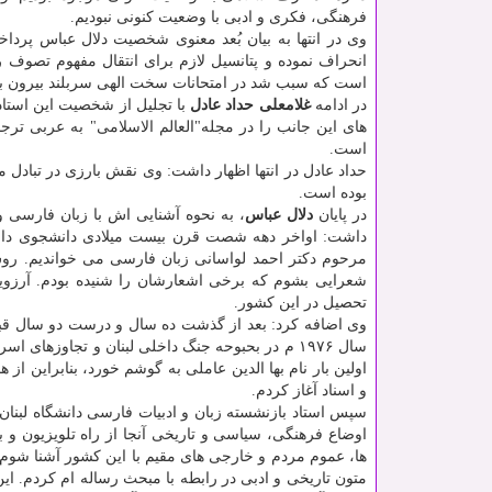
فرهنگی، فکری و ادبی با وضعیت کنونی نبودیم.
وی در انتها به بیان بُعد معنوی شخصیت دلال عباس پرداخ
انحراف نموده و پتانسیل لازم برای انتقال مفهوم تصوف ر
است که سبب شد در امتحانات سخت الهی سربلند بیرون بیا
در ادامه
غلامعلی حداد عادل
با تجلیل از شخصیت این استاد
های این جانب را در مجله"العالم الاسلامی" به عربی ترج
است.
حداد عادل در انتها اظهار داشت: وی نقش بارزی در تبادل 
بوده است.
در پایان
دلال عباس
، به نحوه آشنایی اش با زبان فارسی و
داشت: اواخر دهه شصت قرن بیست میلادی دانشجوی دانشگ
مرحوم دکتر احمد لواسانی زبان فارسی می خواندیم. رو
شعرایی بشوم که برخی اشعارشان را شنیده بودم. آرزویی
تحصیل در این کشور.
وی اضافه کرد: بعد از گذشت ده سال و درست دو سال قبل ا
سال ۱۹۷۶ م در بحبوحه جنگ داخلی لبنان و تجاوزهای
اولین بار نام بها الدین عاملی به گوشم خورد، بنابراین ا
و اسناد آغاز کردم.
سپس استاد بازنشسته زبان و ادبیات فارسی دانشگاه لبنان،
اوضاع فرهنگی، سیاسی و تاریخی آنجا از راه تلویزیون و 
ها، عموم مردم و خارجی های مقیم با این کشور آشنا شوم. د
متون تاریخی و ادبی در رابطه با مبحث رساله ام کردم. این 