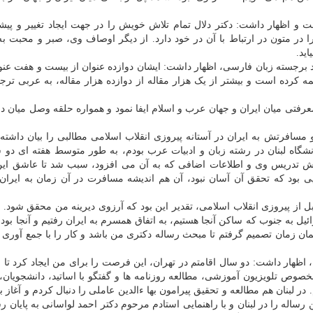
ت و اظهار داشت: دکتر دلال تمام تلاش خویش را در جهت ایجاد تغییر و پیش
ا در متون در ارتباط با آن در خود دارد. از دیگر اوصاف وی، صبر و محبت به
ید.
 برجسته زبان فارسی، اظهار داشت: ایشان دوازده عنوان از بیست و هفت عنو
مه کرده است و بیشتر از یک هزار مقاله از دوازده هزار مقاله، به عربی ترج
معرفتی میان ایران و جهان عرب و اسلام ایفا نمود و همواره حلقه وصل میان د
 مسافرتش به ایران در آستانه پیروزی انقلاب اسلامی مطالبی را بیان داشته 
اه لبنان در رشته زبان و ادبیات عرب بودم، به طور متوسط هفته ای دو 
ش تدریس وی و اطلاعات اضافی که به آن می افزود، سبب شد تا عاشق این
 بود که تحقق آن آسان نبود، آن هم اندیشه مسافرت در آن زمان به ایران 
ز پیروزی انقلاب اسلامی، تقدیر این بود که آرزوی دیرینه من محقق شود. د
 اسرائیل به جنوب که ساکن آنجا هستیم، به اتفاق همسرم به ایران رفتیم و آنجا بود
ز همان زمان تصمیم گرفتم تا مبحث رساله دکتری من باشد و کار را با جمع آوری 
 اظهار داشت: دو سال اقامتم در تهران، این فرصت را برای من ایجاد کرد تا 
بخصوص تلویزیون آموزشی، مطالعه روزنامه ها و گفتگو با اساتید، دانشجویان،
ر لبنان هم مطالعه و تحقیق پیرامون بها ءالدین عاملی را دنبال کردم و آغاز ب
رساله را در لبنان و با راهنمایی استادم مرحوم دکتر احمد لواسانی به پایان ر