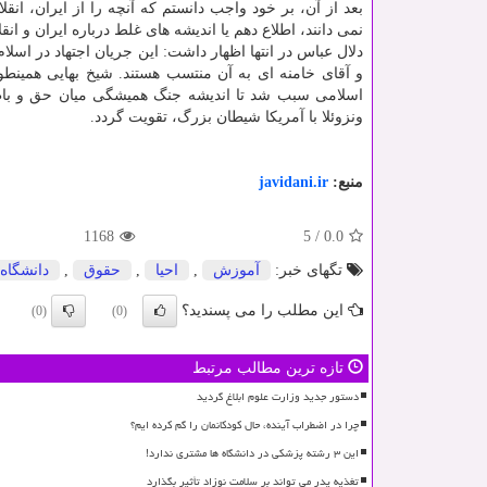
بعد از آن، بر خود واجب دانستم که آنچه را از ایران، ان
نمی دانند، اطلاع دهم یا اندیشه های غلط درباره ایران و ان
دلال عباس در انتها اظهار داشت: این جریان اجتهاد در اسلا
و آقای خامنه ای به آن منتسب هستند. شیخ بهایی همینطور
اسلامی سبب شد تا اندیشه جنگ همیشگی میان حق و باطل 
ونزوئلا با آمریکا شیطان بزرگ، تقویت گردد.
منبع:
javidani.ir
1168
5
/
0.0
تگهای خبر:
آموزش
,
احیا
,
حقوق
,
دانشگاه
این مطلب را می پسندید؟
(0)
(0)
تازه ترین مطالب مرتبط
دستور جدید وزارت علوم ابلاغ گردید
چرا در اضطراب آینده، حال کودکانمان را گم کرده ایم؟
این ۳ رشته پزشکی در دانشگاه ها مشتری ندارد!
تغذیه پدر می تواند بر سلامت نوزاد تأثیر بگذارد