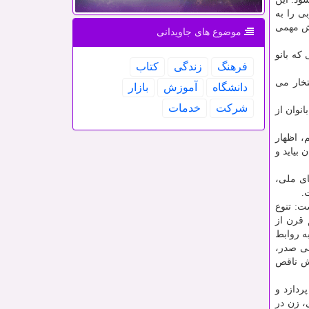
ی را به
قش مهمی
موضوع های جاویدانی
که بانو
فرهنگ
زندگی
كتاب
تخار می
دانشگاه
آموزش
بازار
شركت
خدمات
انوان از
، اظهار
بیاید و
ای ملی،
.
ت: تنوع
 قرن از
ه روابط
سی صدر،
اش ناقص
ردازد و
، زن در