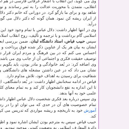
وی می گوید، این انقلاب با اشعار عرفانی فارسی در هم آ
انقلابی، متمدن با محوریت عدالت را به ثمر رساندند و ن
شاهد بود و برای ما بازگو کرد. در دورانی که خانم دکتر دل
از ایران ریشه کن نمود. همان گونه که دکتر دلال می گوی
درآید.
وی در انتها اظهار داشت: دلال عباس با تمام وجود خود ای
اسلامی گام برداشت و با ترجمه و تألیف، روح انقلاب اسلام
سپس
حبیب فیاض، استاد دانشگاه لبنان
، ضمن بررسی ابعا
ایشان به بیان هر یک از عناوین ذکر شده فوق پرداخت و 
احساس می کنم که در بین فرهنگ و مردم ایران قرار دار
توصیف حقیقت فکری و اجتماعی آن از جانب وی می باشد.
وی اضافه کرد: در بُعد خانوادگی و مادر بودن، باید بگویم
نشان می داد که در عین داشتن مشغله های دانشگاهی و ع
شفافیت برای رسیدن به اهداف خود، تلاش مداوم دارد.
فیاض در ادامه سخنانش اظهار داشت: در بُعد دانشگاهی، این 
تا این اندازه به نفع دانشجویان کار کند و به تمام معنای
علمی خود به آنها بدهد.
وی سپس درباره بعد فکری شخصیت دلال عباس اظهار داشت:
تمام خصوصیت های آن در حدی که می توان او را در ردی
آموزش
خود به تاریخچه و ریشه مواردی که تدریس می کرد ر
کند.
حبیب فیاض سپس به مترجم بودن ایشان اشاره نمود و اظهار
دائرة المعارف اسلامی به وضعیت کنونی موجود نبودیم. و 