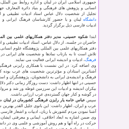
جمهوری اسلامی ایران در لبنان و اداره روابط بین الملل،
انسانی و پژوهش های فرهنگی و بنیاد دائرة المعارف جها
تجلیل از شخصیت دلال عباس استاد ادبیات تطبیقی و ا
دانشگاه
لبنان و با حضور کارشناسان فرهنگ ایرانی و اس
ادبیات فارسی ذیل برگزار گردید.
ابتدا
شکوه حسینی، مدیر دفتر همکاریهای علمی بین المل
حاضران در جلسه، از دلال عباس، استاد ادبیات تطبیقی و 
دفتر همکاریهای علمی بین المللی پژوهشگاه علوم انسانی
تلاش است تا به بازتاب نمادها و شخصیت های ایرانی در خ
فرهنگ
، ادبیات و اندیشه ایرانی فعالیت می نمایند.
وی اضافه کرد: در این نشست با همکاری رایزنی فرهنگی ج
آشناترین استادان و مؤثرترین شخصیت های عرب بوده ک
فرهنگ و اندیشه‌ی ایرانی به دانشجویان، پژوهشگران و ا
حسینی در انتها اظهار داشت: دست روزگار زمانی دکتر دلال 
بیکران اندیشه و ادبیات این سرزمین غوطه ور شد و مروا
در گوشه و کنار جهان گسترده‌ی عرب ارزانی داشت.
سپس
عباس خامه یار رایزن فرهنگی کشورمان در لبنان
ضم
عرب و ایران، اظهار داشت: این بانوی جلیل القدر بهترین 
آشنا نمودن مردم کشورش با زبان، ادبیات و اشعار فارسی 
وی ضمن اشاره به ابعاد اخلاقی، ایمانی و معرفتی ایشان، 
حرکت در راه آنها و هم روش آموزشی و علمی وی در دانش
مهم این استاد فرهیخته در احیای باردیگر مجله «الدراسات 