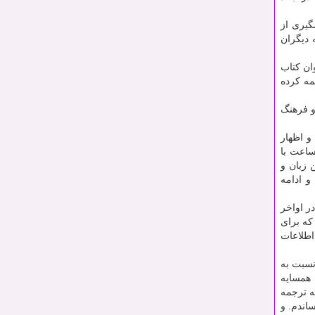
گیری از
 دیگران
ان کتاب
مه کرده
و فرهنگ
و اظهار
ساعت با
 زبان و
و ادامه
ر اواخر
 که برای
اطلاعات
نسبت به
 همسایه
ه ترجمه
ساندم. و