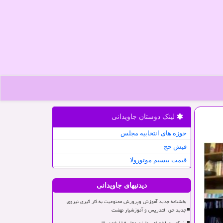
لینک دوستان جاویدانی
حوزه های انتخابیه مجلس
فیش حج
قیمت بیسیم موتورولا
دیدنیهای جاویدانی
بخشنامه جدید آموزش وپرورش ممنوعیت به کار گیری نیروی
جدید حق التدریس و آموزشیار نهضت