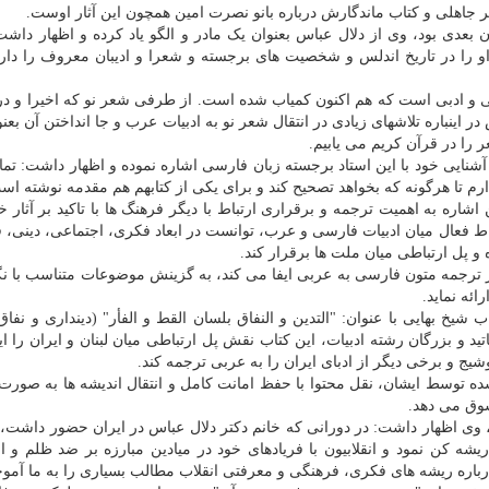
 جاهلی و کتاب ماندگارش درباره بانو نصرت امین همچون این آثار اوست.
 بعدی بود، وی از دلال عباس بعنوان یک مادر و الگو یاد کرده و اظهار داشت:
ال او را در تاریخ اندلس و شخصیت های برجسته و شعرا و ادیبان معروف را دار
 و ادبی است که هم اکنون کمیاب شده است. از طرفی شعر نو که اخیرا و در
ر اینباره تلاشهای زیادی در انتقال شعر نو به ادبیات عرب و جا انداختن آن بع
ر را در قرآن کریم می یابیم.
شنایی خود با این استاد برجسته زبان فارسی اشاره نموده و اظهار داشت: تما
ذارم تا هرگونه که بخواهد تصحیح کند و برای یکی از کتابهم هم مقدمه نوشته اس
اره به اهمیت ترجمه و برقراری ارتباط با دیگر فرهنگ ها با تاکید بر آثار خا
باط فعال میان ادبیات فارسی و عرب، توانست در ابعاد فکری، اجتماعی، دینی، 
 و پل ارتباطی میان ملت ها برقرار کند.
ر ترجمه متون فارسی به عربی ایفا می کند، به گزینش موضوعات متناسب با ن
ائه نماید.
یخ بهایی با عنوان: "التدین و النفاق بلسان القط و الفأر" (دینداری و نفاق 
 و بزرگان رشته ادبیات، این کتاب نقش پل ارتباطی میان لبنان و ایران را ایف
شیج و برخی دیگر از ادبای ایران را به عربی ترجمه کند.
 توسط ایشان، نقل محتوا با حفظ امانت کامل و انتقال اندیشه ها به صورت 
سوق می دهد.
وی اظهار داشت: در دورانی که خانم دکتر دلال عباس در ایران حضور داشت،
 ریشه کن نمود و انقلابیون با فریادهای خود در میادین مبارزه بر ضد ظلم و اس
درباره ریشه های فکری، فرهنگی و معرفتی انقلاب مطالب بسیاری را به ما آمو