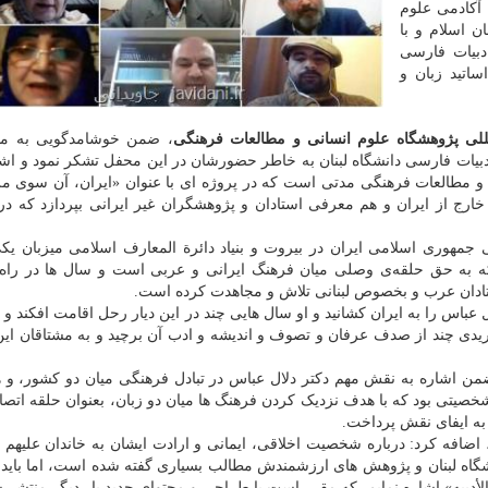
 آکادمی علوم
ن اسلام و با
دبیات فارسی
اتید زبان و
لی پژوهشگاه علوم انسانی و مطالعات فرهنگی
، ضمن خوشامدگویی به مهم
ادبیات فارسی دانشگاه لبنان به خاطر حضورشان در این محفل تشکر نمود و اشا
 و مطالعات فرهنگی مدتی است که در پروژه ای با عنوان «ایران، آن سوی مر
ارج از ایران و هم معرفی استادان و پژوهشگران غیر ایرانی بپردازد که در 
مهوری اسلامی ایران در بیروت و بنیاد دائرة المعارف اسلامی میزبان یکی
ه به حق حلقه‌ی وصلی میان فرهنگ ایرانی و عربی است و سال ها در راه
ستادان عرب و بخصوص لبنانی تلاش و مجاهدت کرده است.
عباس را به ایران کشانید و او سال هایی چند در این دیار رحل اقامت افکند و د
ریدی چند از صدف عرفان و تصوف و اندیشه و ادب آن برچید و به مشتاقان ای
ن اشاره به نقش مهم دکتر دلال عباس در تبادل فرهنگی میان دو کشور، و 
شخصیتی بود که با هدف نزدیک کردن فرهنگ ها میان دو زبان، بعنوان حلقه اتص
به ایفای نقش پرداخت.
اضافه کرد: درباره شخصیت اخلاقی، ایمانی و ارادت ایشان به خاندان علیهم ا
گاه لبنان و پژوهش های ارزشمندش مطالب بسیاری گفته شده است، اما باید
الأدبیه» اشاره نمایم، که مقرر است با طراحی و محتوای جدید بار دیگر منتشر ش