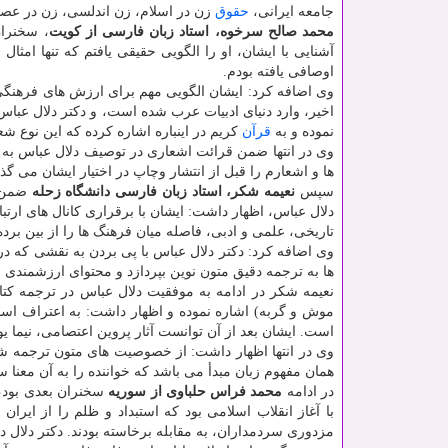
جامعه ایرانی،
حقوق
زن در اسلام، زن اندلسی، زن در عصر
محمد صالح سرخوه، استاد زبان فارسی از کویت
، سخنران
آشنایی با ایشان، او را الگویی حقیقی یافتم که تنها امث
اوصافی یافته بودم.
وی اضافه کرد: ایشان الگویی مهم برای ارزش های فرهنگی
اخیر، وارد دنیای ادبیات عرب شده است، و دکتر دلال عباس د
نموده و به
قرآن
کریم در اینباره اشاره کرده که این نوع شع
وی در انتها ضمن قرائت اشعاری در توصیف دلال عباس به آ
ها و اشعارم را قبل از انتشار وچاپ در اختیار ایشان می گ
سپس
نعیمه شکر، استاد زبان فارسی دانشگاه زحله
ضمن اش
دلال عباس، اظهار داشت: ایشان با برقراری کانال های ارت
تاریخی، علمی و ادبی، فاصله میان فرهنگ ها را از بین برده
وی اضافه کرد: دکتر دلال عباس با پی بردن به نقشی که د
ها به ترجمه دقیق متون نوین بپردازد و محتوای ارزشمندی ار
نعیمه شکر در ادامه به موفقیت دلال عباس در ترجمه کتاب ش
موش و گربه) اشاره نموده و اظهار داشت: به اعتراف اساتید
است. ایشان بعد از آن توانست آثار پروین اعتصامی، نیما یو
وی در انتها اظهار داشت: از خصوصیت های متون ترجمه شده
همان مفهوم زبان مبدأ می باشد که خواننده را به آن معنا 
در ادامه
محمد فراس حلباوی از سوریه
سخنران بعدی بود، 
با آغاز انقلاب اسلامی بود که استبداد و ظلم را از ایران
مزدوری سردمداران، به مقابله برخاسته بودند. دکتر دلال 