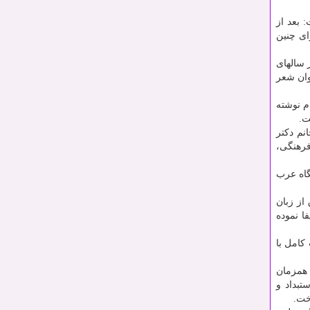
 بعد از
ای چنین
 سالهای
نوان شعر
م نوشته
ت.
نم دکتر
فرهنگی،
گاه عرب
از زبان
ا نموده
کامل با
 همزمان
تبداد و
خت.