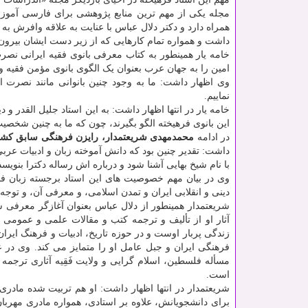
مجله یکی از مهم ترین منابع پژوهشی برای فارسی آموزان
همراه دارد و دکتر دلال عباس با عنایت به علاقه وافرش ب
داشت و همواره تمام کارهایی که از زیر دست ایشان بیرون 
خامه یار همینطور به کتاب معرفی بانوی فقیه ایرانی نصر
امین را به جهان عرب بعنوان یک الگوی بانوی مؤمن فقیه و 
وی اظهار داشت: ما به وجود چنین بانوانی مانند نصرت 
نماییم.
خامه یار در انتها اظهار داشت: به این استاد جلیل القدر و د
این بانوی فرهیخته الگو بگیرند، چون که ما به چنین شخصیت 
در ادامه
محمدمهدی شریعتمدار، رایزن فرهنگی سابق کشور
داشت: تقدیر چنین بود که دانش آموخته زبان و ادبیات عربی
با نام شیخ بهایی آشنا شود و درباره اش رساله دکترا بنو
وی در بیان مهم خصوصیت های این استاد برجسته زبان فا
دینی و انقلابی ایران و تمدن اسلامی، و معرفی آن، و توج
شریعتمدار همینطور از دلال عباس بعنوان آغازگر معرفی ش
آثار او از تألیف و ترجمه کتب و مقالات علمی و عمومی 
زندگی پربار اوست و در حوزه تاریخ، ادبیات و فرهنگ ایرا
فرهنگی ایران و جبل عامل او را متمایز می کند. وی 
مسأله فلسطین، اسلام گرایی و ولایت فَقِیه آثاری ترجم
است.
شریعتمدار در انتها اظهار داشت: او هم تربیت شده مادری
برای دانشجویانش، علاوه بر استادی، همواره مادری مهربا