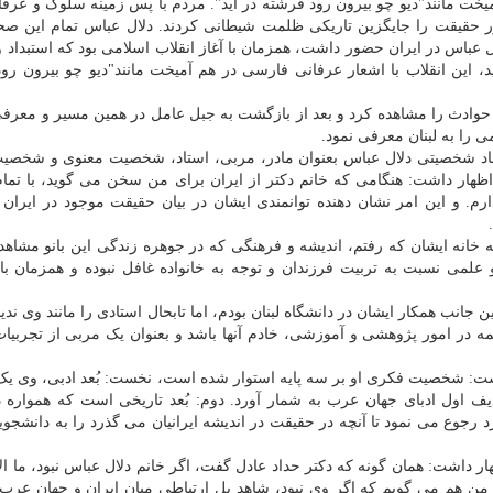
میخت مانند"دیو چو بیرون رود فرشته در آید". مردم با پس زمینه سلوک و عرف
ور حقیقت را جایگزین تاریکی ظلمت شیطانی کردند. دلال عباس تمام این صحن
ال عباس در ایران حضور داشت، همزمان با آغاز انقلاب اسلامی بود که استبداد و
د، این انقلاب با اشعار عرفانی فارسی در هم آمیخت مانند"دیو چو بیرون رو
ن حوادث را مشاهده کرد و بعد از بازگشت به جبل عامل در همین مسیر و معرفی
ی را به لبنان معرفی نمود.
د شخصیتی دلال عباس بعنوان مادر، مربی، استاد، شخصیت معنوی و شخصی
اظهار داشت: هنگامی که خانم دکتر از ایران برای من سخن می گوید، با تما
م. و این امر نشان دهنده توانمندی ایشان در بیان حقیقت موجود در ایران
 به خانه ایشان که رفتم، اندیشه و فرهنگی که در جوهره زندگی این بانو مشاهد
لمی نسبت به تربیت فرزندان و توجه به خانواده غافل نبوده و همزمان با
جانب همکار ایشان در دانشگاه لبنان بودم، اما تابحال استادی را مانند وی ندی
 کلمه در امور پژوهشی و آموزشی، خادم آنها باشد و بعنوان یک مربی از تجربیا
 شخصیت فکری او بر سه پایه استوار شده است، نخست: بُعد ادبی، وی یک 
ف اول ادبای جهان عرب به شمار آورد. دوم: بُعد تاریخی است که همواره
جوع می نمود تا آنچه در حقیقت در اندیشه ایرانیان می گذرد را به دانشجویا
 داشت: همان گونه که دکتر حداد عادل گفت، اگر خانم دلال عباس نبود، ما ال
من هم می گویم که اگر وی نبود، شاهد پل ارتباطی میان ایران و جهان عرب د