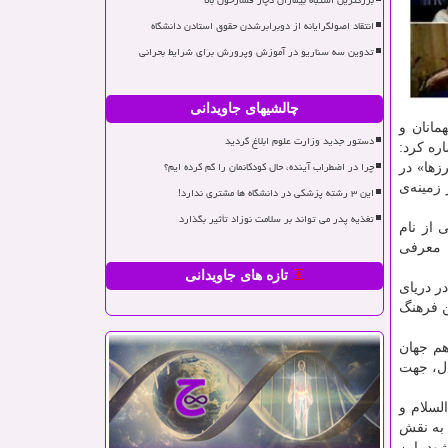
بزرگترین اشتباه بیماران دچار فشارخون بالا
انتقاد اصولگرایانه از دوبرابرشدن حقوق استادن دانشگاه
تدوین سه سناریو در آموزش وپرورش برای شرایط بحرانی
چالشیهای جاویدانی
انان و
دستور جدید وزارت علوم ابلاغ گردید
ره کرد:
چرا در اضطراب آینده، حال کودکانمان را گم کرده ایم؟
زها» در
زمینه‌ی
این ۳ رشته پزشکی در دانشگاه ها مشتری ندارد!
تغذیه پدر می تواند بر سلامت نوزاد تأثیر بگذارد
 از نام
 معرفی
تازه های جاویدانی
ر دریای
ن فرهنگ
هم جهان
ال، جهت
لسلام و
 به نقش
ود. این