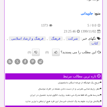
منبع:
جاویدانی
1373
5
/
0.0
1399/11/02
23:25:46
تگهای خبر:
شركت
,
فرهنگ
,
فرهنگ و ارشاد اسلامی
,
كتاب
این مطلب را می پسندید؟
(0)
(0)
X
تازه ترین مطالب مرتبط
خروج یک خوابگاه از چرخه اسکان دانشجویان
خطر رژیم غذایی نامرتب و از دست دادن عضله در افراد میانسال
مدرسه هایی که فقط مدرک می دهند روایت الگوی جدید تحصیل در ایران
واکنش وزارت علوم به یک انتساب خبرساز این فرد هیچ ارتباطی با وزیر ندارد