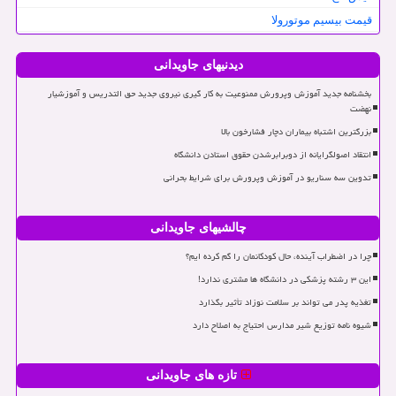
قیمت بیسیم موتورولا
دیدنیهای جاویدانی
بخشنامه جدید آموزش وپرورش ممنوعیت به کار گیری نیروی جدید حق التدریس و آموزشیار
نهضت
بزرگترین اشتباه بیماران دچار فشارخون بالا
انتقاد اصولگرایانه از دوبرابرشدن حقوق استادن دانشگاه
تدوین سه سناریو در آموزش وپرورش برای شرایط بحرانی
چالشیهای جاویدانی
چرا در اضطراب آینده، حال کودکانمان را گم کرده ایم؟
این ۳ رشته پزشکی در دانشگاه ها مشتری ندارد!
تغذیه پدر می تواند بر سلامت نوزاد تأثیر بگذارد
شیوه نامه توزیع شیر مدارس احتیاج به اصلاح دارد
تازه های جاویدانی