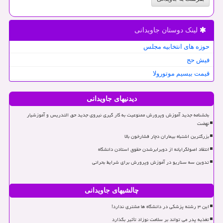
لینک دوستان جاویدانی
حوزه های انتخابیه مجلس
فیش حج
قیمت بیسیم موتورولا
دیدنیهای جاویدانی
بخشنامه جدید آموزش وپرورش ممنوعیت به کار گیری نیروی جدید حق التدریس و آموزشیار
نهضت
بزرگترین اشتباه بیماران دچار فشارخون بالا
انتقاد اصولگرایانه از دوبرابرشدن حقوق استادن دانشگاه
تدوین سه سناریو در آموزش وپرورش برای شرایط بحرانی
چالشیهای جاویدانی
این ۳ رشته پزشکی در دانشگاه ها مشتری ندارد!
تغذیه پدر می تواند بر سلامت نوزاد تأثیر بگذارد