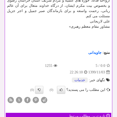
ارواحنا فداه، حوزه های علمیه و مردم شریف استان خراسان رضوی
و بخصوص بیت مکرم ایشان، از درگاه خداوند متعال برای آن عالم
ربانی، رحمت واسعه و برای بازماندگان صبر جمیل و اجر جزیل
مسئلت می کنم.
علی لاریجانی
مشاور مقام معظم رهبری»
منبع:
جاویدانی
1255
5
/
0.0
1399/11/03
22:26:10
تگهای خبر:
خدمات
این مطلب را می پسندید؟
(0)
(0)
X
تازه ترین مطالب مرتبط