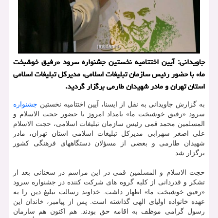
جاویدانی: آیین اختتامیه نخستین جشنواره سرود «رفیق خوشبخت
ما» با حضور رئیس سازمان تبلیغات اسلامی، مدیرکل تبلیغات اسلامی
استان تهران و مادر شهیدان طارمی برگزار گردید.
به گزارش جاویدانی به نقل از ایسنا، آیین اختتامیه نخستین
جشنواره
سرود «رفیق خوشبخت ما» بامداد امروز با حضور حجت الاسلام و
المسلمین محمد قمی رئیس سازمان تبلیغات اسلامی، حجت الاسلام
علی اصغر سهرابی مدیرکل تبلیغات اسلامی استان تهران، مادر
شهیدان طارمی و بعضی از مسؤلان دستگاههای فرهنگی کشور
برگزار شد.
حجت الاسلام و المسلمین قمی در این مراسم در سخنانی بعد از
تشکر و قدردانی از کلیه گروه های شرکت کننده در جشنواره سرود
«رفیق خوشبخت ما» اظهار داشت: خداوند رسالت تبلیغ دین را به
عهده خانواده اولیای الهی گذاشته است. پس از پیامبر، خاندان این
رسول گرامی موظف به اقامه حق بودند. هم اکنون هم سازمان