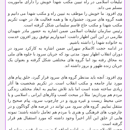
تبلیغات اسلامی در راه تبیین مکتب شهدا خویش را دارای مأموریت
مسلم می داند.
وی افزود: ما خویش را موظف به تبیین راه و مکتب شهدا می دانیم و
همه گروه های سرود، جشنواره ها و همه فعالیت ها، در جهت تکریم
مکتب شهدا و مکتب حاج قاسم سلیمانی شکل گرفته است.
رئیس سازمان تبلیغات اسلامی ضمن اشاره به حضور مادر شهیدان
طارمی در این آئین اظهار داشت: امیدواریم توفیق روز افزون خدمت
به خانواده شهدا را داشته باشیم.
در ادامه حجت الاسلام سهرابی ضمن اشاره به کارکرد سرود در
دوران انقلاب اظهار نمود: مدتی بود که جریان سرود با جلوه های ملی
به محاق رفته بود اما گروه های مختلفی شکل گرفته و بعنوان یک
جریان زنده ظهور و بروز داشته اند.
وی افزود: آنچه باید مدنظر گروه های سرود قرار گیرد، خلق پیام های
مورد نیاز جامعه و مکتب انقلاب است. در تکریم شخصیت ها آثار
زیادی ساخته شده است اما باید تلاش نماییم به ابعاد مختلف زندگی
مردم هم بپردازیم؛ مثلاً در مبحث کسب وکارهای ایرانی ـ اسلامی و یا
حتی محیط زیست و غیره ورود و در چارچوب سرود، پیام صحیح را
منتقل نماییم. گروه های سرود می توانند در عرصه های گوناگون و در
چارچوب های فرهنگی و هنری با مردم هم تعامل داشته باشند؛ نمونه
هایی از خلق این آثار اخیراً وجود داشته که مورد استقبال هم قرار
گرفته است.
حجت الاسلام سهرابی در ادامه اضافه کرد: سرود از قدیم رسانه ای