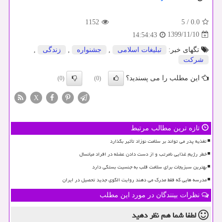
1152
5
/
0.0
1399/11/10
14:54:43
تگهای خبر:
تبلیغات اسلامی
,
جشنواره
,
زندگی
,
شركت
این مطلب را می پسندید؟
(0)
(0)
X
تازه ترین مطالب مرتبط
تغذیه پدر می تواند بر سلامت نوزاد تأثیر بگذارد
خطر رژیم غذایی نامرتب و از دست دادن عضله در افراد میانسال
بهترین سبزیجات برای سلامت قلب به جنسیت بستگی دارد
مدرسه هایی که فقط مدرک می دهند روایت الگوی جدید تحصیل در ایران
نظرات بینندگان در مورد این مطلب
لطفا شما هم
نظر دهید