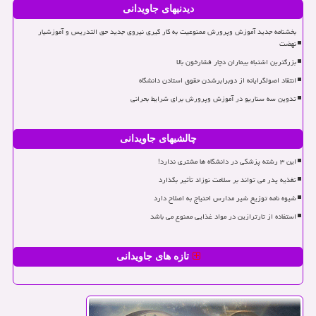
دیدنیهای جاویدانی
بخشنامه جدید آموزش وپرورش ممنوعیت به کار گیری نیروی جدید حق التدریس و آموزشیار
نهضت
بزرگترین اشتباه بیماران دچار فشارخون بالا
انتقاد اصولگرایانه از دوبرابرشدن حقوق استادن دانشگاه
تدوین سه سناریو در آموزش وپرورش برای شرایط بحرانی
چالشیهای جاویدانی
این ۳ رشته پزشکی در دانشگاه ها مشتری ندارد!
تغذیه پدر می تواند بر سلامت نوزاد تأثیر بگذارد
شیوه نامه توزیع شیر مدارس احتیاج به اصلاح دارد
استفاده از تارترازین در مواد غذایی ممنوع می باشد
تازه های جاویدانی