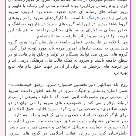
قوی و پیام رسانی پرکاربرد بوده است و مدتی این رسانه با ظهور و
بروز شبکه های رسانه ای جدید ضعیف شده بود. امروزه سرود
جریانی زنده در
فرهنگ
ما است. ما کارکردهای سرود را در روزهای
کرونا شاهد بودیم. در این ایام گروه های سرود در چارچوب نماهنگ و
حضور میدانی به اجرای برنامه های مختلف پرداختند. ما هم باید این
فرصت را قدر بدانیم و از این ظرفیت استفاده نماییم.
وی با تکیه بر نیازسنجی فضای جامعه خاطرنشان کرد: ورود گروه
های سرود به سمت نیازهای امروز مردم باید مورد توجه قرار گیرد.
گروه های سرود می توانند پیشگام در تولید و خلق پیام هایی نو در
سطح جامعه باشند و سرود به کمک قالب های فرهنگی درمی آید و
در عرصه های پرخطر می توان از آن در جهت خلق پیام های بدیع
بهره برد.
روح الله عبداللهی دبیر نخستین جشنواره سرود «رفیق خوشبخت ما»
ضمن اشاره به نقش و جایگاه سرود در جامعه، اظهار داشت: سرود
از مردمی ترین مصنوعات ادبی است که با طیف وسیعی از مردم
ارتباط برقرار می کند و خصوصیت های سرود را می توان در دو
حوزه «ظاهری» و «محتوایی» بیان کرد؛ سرود قابلیت فوق العاده ای
برای بازگو کردن احساسات جمعی و ملی یک قوم و ملت هم دارد.
دبیر نخستین جشنواره سرود «رفیق خوشبخت ما» ضمن اشاره به
اینکه سرود با حماسه و مسائل اجتماعی و جمعی همراه می باشد،
خاطرنشان کرد: در دوران انقلاب اسلامی در گروه های سرود،