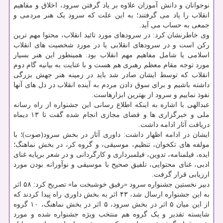
نوجوانان و دانش آموزان علاوه بر یاد گرفتن سرود، اخلاق و مفاهیم
انقلاب را یاد می گرفتند؛ به این علت که سرود یک هنر مردمی و
جمعی به حساب می آید.
وی خاطرنشان کرد: در سرودهای مورد تائید انقلاب، محتوا مهم ترین
رکن است و در سرودهای انقلابی یا در مورد شخصیت های انقلاب
اسلامی یا شامل مفاهیم مهم انقلاب بود. همینطور این هنر بسیار
مورد توجه مقام معظم رهبری هم هست و با عنایت به بیانیه گام دوم
انقلاب که توسط ایشان صادر شد باید در زمینه هنر جهش بزرگی
داشته باشیم و برای سوق دادن مردم به آینده انقلاب در دل های آنها
نفوذ نماییم و سرود از بهترین ابزارهاست.
عبدالهی با اشاره به اینکه اطلاع رسانی این جشنواره از راه رسانه
ملی و خبرگزاری ها و فضای مجازی انجام شده گفت تا ۱۳ دیماه
دریافت آثار ادامه داشت.
ایشان در ادامه اظهار داشت: داوری آثار در بخش سرود(صوت)؛ با
مولفه های تکخوان، تنظیم، موسیقی، و گروه کر، در بخش نماهنگ؛
ایده، فیلمنامه، تدوین، فیلمبرداری و کارگردانی و در شعر برپایه غنای
ادبی، غنای محتوایی، تلفیق صحیح با موسیقی و نوآورانه بودن مورد
ارزیابی قرار گرفت.
دبیر نخستین جشنواره سرود «رفیق خوشبخت ما» تصریح کرد: ۵۸ اثر
به این جشنواره ارسال شد، ۴۳ اثر به بخش داوری راه پیدا کردند که
از این میان ۵ اثر در بخش سرود، ۵ اثر در بخش نماهنگ، ۱۰ گروه
شایسته تقدیر و یک گروه هم منتخب ویژه جشنواره شده و مورد