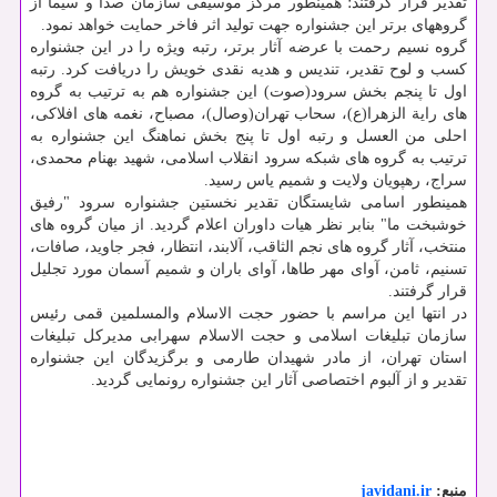
تقدیر قرار گرفتند؛ همینطور مرکز موسیقی سازمان صدا و سیما از
گروههای برتر این جشنواره جهت تولید اثر فاخر حمایت خواهد نمود.
گروه نسیم رحمت با عرضه آثار برتر، رتبه ویژه را در این جشنواره
کسب و لوح تقدیر، تندیس و هدیه نقدی خویش را دریافت کرد. رتبه
اول تا پنجم بخش سرود(صوت) این جشنواره هم به ترتیب به گروه
های رایة الزهرا(ع)، سحاب تهران(وصال)، مصباح، نغمه های افلاکی،
احلی من العسل و رتبه اول تا پنج بخش نماهنگ این جشنواره به
ترتیب به گروه های شبکه سرود انقلاب اسلامی، شهید بهنام محمدی،
سراج، رهپویان ولایت و شمیم یاس رسید.
همینطور اسامی شایستگان تقدیر نخستین جشنواره سرود "رفیق
خوشبخت ما" بنابر نظر هیات داوران اعلام گردید. از میان گروه های
منتخب، آثار گروه های نجم الثاقب، آلابند، انتظار، فجر جاوید، صافات،
تسنیم، ثامن، آوای مهر طاها، آوای باران و شمیم آسمان مورد تجلیل
قرار گرفتند.
در انتها این مراسم با حضور حجت الاسلام والمسلمین قمی رئیس
سازمان تبلیغات اسلامی و حجت الاسلام سهرابی مدیرکل تبلیغات
استان تهران، از مادر شهیدان طارمی و برگزیدگان این جشنواره
تقدیر و از آلبوم اختصاصی آثار این جشنواره رونمایی گردید.
منبع:
javidani.ir