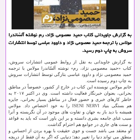
به گزارش جاویدانی کتاب حمید معصومی نژاد، رم نوشته آلسّاندرا
مولاس با ترجمه حمید معصومی نژاد و داوود عباسی توسط انتشارات
سروش به چاپ دوم رسید.
به گزارش جاویدانی به نقل از روابط عمومی انتشارات سروش،
کتاب «حمید معصومی نژاد، رم» نوشته آلسّاندرا مولاس با ترجمه
حمید معصومی نژاد و داوود عباسی بتازگی توسط انتشارات سروش
به چاپ دوم رسیده است.
خانم مولاس نویسنده این کتاب در خارج از کشور، خصوصاً در مناطق
بحرانی، بعنوان خبرنگار فعالیت داشته است. وی در اکتبر ۲۰۱۷ به
خاطر کارهای خبری و حضور فعال در مناطق بسیار بحرانی، جایزه
هم بستگی بنیاد ISENI NERVI را به خود اختصاص داد. مولاس
همیشه با دید باز به جهان و تفاوت های موجود در آن نگریسته و آنرا
سبب غنای جامعه بشری دانسته و بر این باور است که باید به قواعد
و سنت های جاری در جوامع هم احترام گذاشت.
او معتقد می باشد جست و جوی حقیقت با بهره بردن از احساس و
منطق می تواند دنیا را تغییر دهد؛ دنیایی که اگر به آن فقط از دریچه