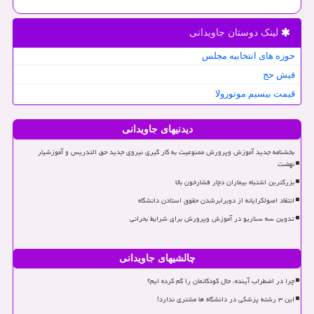
لینک دوستان جاویدانی
حوزه های انتخابیه مجلس
فیش حج
قیمت بیسیم موتورولا
دیدنیهای جاویدانی
بخشنامه جدید آموزش وپرورش ممنوعیت به کار گیری نیروی جدید حق التدریس و آموزشیار
نهضت
بزرگترین اشتباه بیماران دچار فشارخون بالا
انتقاد اصولگرایانه از دوبرابرشدن حقوق استادن دانشگاه
تدوین سه سناریو در آموزش وپرورش برای شرایط بحرانی
چالشیهای جاویدانی
چرا در اضطراب آینده، حال کودکانمان را گم کرده ایم؟
این ۳ رشته پزشکی در دانشگاه ها مشتری ندارد!