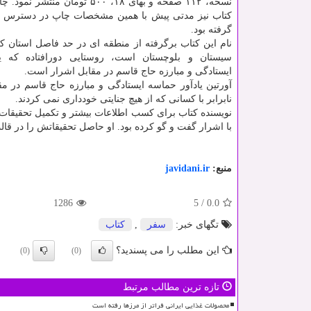
نسخه، ۱۱۲ صفحه و بهای ۱۸، ۵۰۰ تومان م
کتاب نیز مدتی پیش با همین مشخصات چاپ در دسترس م
گرفته بود.
نام این کتاب برگرفته از منطقه ای در حد فاصل استان ک
سیستان و بلوچستان است، روستایی دورافتاده که یا
ایستادگی و مبارزه حاج قاسم در مقابل اشرار است.
آورتین یادآور حماسه ایستادگی و مبارزه حاج قاسم در 
نابرابر با کسانی که از هیچ جنایتی خودداری نمی کردند.
نویسنده کتاب برای کسب اطلاعات بیشتر و تکمیل تحقیقات
با اشرار گفت و گو کرده بود. او حاصل تحقیقاتش را در ق
منبع:
javidani.ir
1286
5
/
0.0
تگهای خبر:
سفر
,
كتاب
این مطلب را می پسندید؟
(0)
(0)
تازه ترین مطالب مرتبط
محصولات غذایی ایرانی فراتر از مرزها رفته است