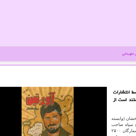
جاویدانی
سط انتشارات
تند است از
خشان (وابسته
ج سپاه صاحب
الزمان) چاپ دوم کتاب «آورتین» اثر بهزاد دانشگر را با شمارگان ۲۵۰۰