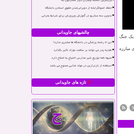
بزرگترین اشتباه بیماران دچار فشارخون بالا
انتقاد اصولگرایانه از دوبرابرشدن حقوق استادن دانشگاه
تدوین سه سناریو در آموزش وپرورش برای شرایط بحرانی
چالشیهای جاویدانی
 یک جنگ
این ۳ رشته پزشکی در دانشگاه ها مشتری ندارد!
 مبارزه
تغذیه پدر می تواند بر سلامت نوزاد تأثیر بگذارد
شیوه نامه توزیع شیر مدارس احتیاج به اصلاح دارد
استفاده از تارترازین در مواد غذایی ممنوع می باشد
تازه های جاویدانی